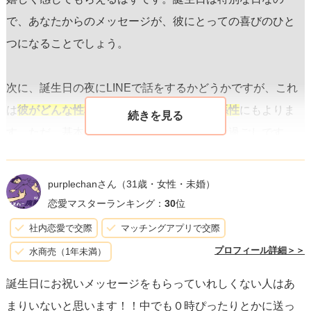
で、あなたからのメッセージが、彼にとっての喜びのひと
つになることでしょう。
次に、誕生日の夜にLINEで話をするかどうかですが、これ
は
彼がどんな性格かや、二人の今までの関係性
にもよりま
す。ただ、基本的には「お誕生日、いかがお過ごしです
か？」と気軽に尋ねる程度であれば、幅広いシチュエーシ
ョンに合うと思います。彼がその日に何をしているか、ど
purplechanさん
（31歳・女性・未婚）
んな風に過ごしたいのかを尊重する姿勢を見せつつ、興味
恋愛マスターランキング：
30
位
を持っていることを伝えることができます。
社内恋愛で交際
マッチングアプリで交際
プロフィール詳細＞＞
水商売（1年未満）
LINEする際の会話内容については、
自然体でいること
が大
誕生日にお祝いメッセージをもらっていれしくない人はあ
切です。あなたが考えたお祝いメッセージから始め、その
まりいないと思います！！中でも０時ぴったりとかに送っ
日の彼の予定や過ごし方、また過ごしたいことなど、さり