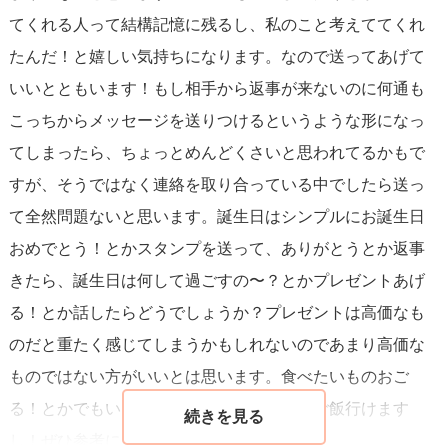
てくれる人って結構記憶に残るし、私のこと考えててくれ
げなく日常の話題で会話を広げるのはどうでしょうか。も
たんだ！と嬉しい気持ちになります。なので送ってあげて
し話題が尽きたと感じたら、「今日は特別な日だから、ゆ
いいとともいます！もし相手から返事が来ないのに何通も
っくりしてね」といったメッセージで、会話を自然に終わ
こっちからメッセージを送りつけるというような形になっ
らせることもできます。
てしまったら、ちょっとめんどくさいと思われてるかもで
すが、そうではなく連絡を取り合っている中でしたら送っ
最後に、
「でも話したいです！」
というあなたの気持ちが
て全然問題ないと思います。誕生日はシンプルにお誕生日
一番大切です。自分の気持ちに正直であり、それを相手に
おめでとう！とかスタンプを送って、ありがとうとか返事
も伝える勇気を持つこと。これが相手にとって迷惑ではな
きたら、誕生日は何して過ごすの〜？とかプレゼントあげ
く、むしろ嬉しいサプライズになりえます。
る！とか話したらどうでしょうか？プレゼントは高価なも
のだと重たく感じてしまうかもしれないのであまり高価な
深く考えすぎず、
素直な気持ちを伝えること
が、素敵な関
ものではない方がいいとは思います。食べたいものおご
係を築く第一歩です。自分の心に従い、少しずつ一緒に歩
る！とかでもいいですね。そしたら一緒にご飯行けます
んでいくことを楽しんでくださいね。
し！ぜひ参考にしてみてください♪