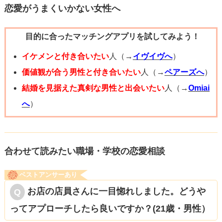
59分55秒くらい)にかけた方が良いかもしれません（笑）あ
恋愛がうまくいかない女性へ
とはお相手が電話に出てくれる事を祈っています。応援し
目的に合ったマッチングアプリを試してみよう！
ています！
イケメンと付き合いたい
人（→
イヴイヴへ
）
価値観が合う男性と付き合いたい
人（→
ペアーズへ
）
結婚を見据えた真剣な男性と出会いたい
人（→
Omiai
へ
）
合わせて読みたい職場・学校の恋愛相談
ベストアンサーあり
お店の店員さんに一目惚れしました。どうや
ってアプローチしたら良いですか？(21歳・男性）