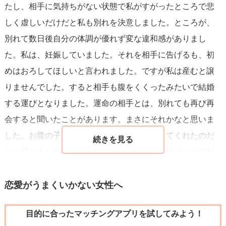
たし、相手に気持ちがない状態で私がすがったところで悲
の通りだと思います。
しく虚しいだけだと私も別れを決意しました。ところが、
別れて数日後自分の体調が優れず変な違和感がありまし
た。私は、妊娠していました。それを相手に告げるも、初
めはおろしてほしいと言われました。ですが私は産むと譲
りませんでした。すると相手も腹をくくったみたいで結婚
する運びとなりました。運命の相手とは、別れても再び再
会すると聞いたことがあります。まさにそれかなと思いま
した。お腹の子が私たちをまた再び引き戻してくれたのだ
なと感じました。長くなりましたが、あなた様のように私
もなんとなく感じ取ったのかなと思います。そして、運命
の人とはまた必ず再会するという言葉を今は信じます。自
恋愛がうまくいかない女性へ
分のその勘を、大切にされて下さい。幸せな未来があなた
目的に合ったマッチングアプリを試してみよう！
様に来ることを願って。