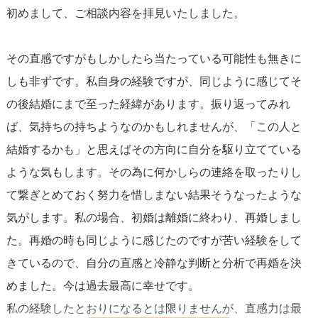
初めまして、ご相談内容を拝見いたしました。
す。
その直感ですがもしかしたら当たっている可能性も無きに
なんとなく自分だけだと感じるこの状況は、あなたが独自
しも非ずです。私自身の経験ですが、同じように感じてそ
の感情や直感と向き合い、それを解析しようとしているこ
の後結婚にまで至った経緯があります。振り返ってみれ
との表れかもしれません。一人で考えを巡らせることも大
ば、気持ちの持ちようなのかもしれませんが、「この人と
切ですが、
友人や信頼できる人と話すことで、思いもよら
結婚するかも」と思えばその方向に自分を駆り立てている
ない洞察や解決策が見つかることもあります。
ような気もします。その為に何かしらの連絡を取ったりし
て繋ぎとめておく努力を惜しまない結果そうなったような
最後に、恋愛における「勘」や直感は、大切にするべきも
気がします。私の場合、初婚は離婚に終わり、再婚しまし
のですが、それだけに頼るのではなく、実際の行動やコミ
た。再婚の時も同じように感じたのですが苦い経験をして
ュニケーションを通じて、相手との真の関係性を築いてい
きているので、自分の直感と冷静な判断と分析で再婚を決
くことが大切です。未来は予測不可能で変わりやすいも
めました。今は過去最高に幸せです。
の。ですが、自分の感情に正直でいながらも、相手と真摯
私の経験したとおりになるとは限りませんが、直感力は最
に向き合うことが、最も良い関係を築くコツです。