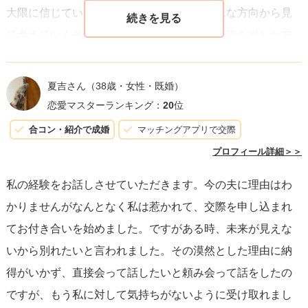
大限に信じていい場合もありますが、いろんな方向から見
て考えていくその中に直感を含めた判断と結論を出した方
がいいかもしれません。
人生は短くもあるし、長くもあります。その道中ご相談者
夏吉さん
（38歳・女性・既婚）
様はきっと、沢山の色んな出会いがあると思います。紆余
恋愛マスターランキング：
20
位
曲折を経てそれでもその方に巡り合ったらそれはもしかし
合コン・紹介で成婚
マッチングアプリで交際
たら「ご縁」なのかもしれません。
プロフィール詳細＞＞
お相手が同じように感じているかはわかりませんが、「結
私の経験をお話しさせていただきます。今の夫に理由はわ
婚」は「ご縁」なので何かの「ここ！」というタイミング
かりませんがなんとなく私は惹かれて、交際を申し込まれ
がお相手の方にあればもしかしたらご相談者様を「特別な
てお付き合いを始めました。ですがある時、未来が見えな
人」と認識するかもしれません。ご相談者様と同じような
いから別れたいと言われました。その漠然とした理由に納
タイミングや時で同じように感じている可能性は比較的低
得がいかず、直接会って話したいと頼み会って話をしたの
いよう思います。そして直感力に頼るなら「この勘はなん
ですが、もう私に対して気持ちがないように受け取れまし
となく自分だけな気がします」と感じてらっしゃるのでそ