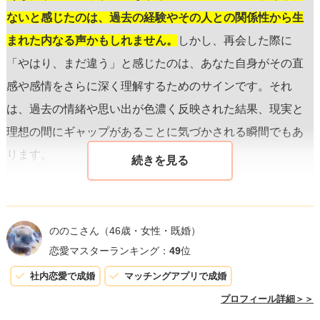
ないと感じたのは、過去の経験やその人との関係性から生
まれた内なる声かもしれません。
しかし、再会した際に
「やはり、まだ違う」と感じたのは、あなた自身がその直
感や感情をさらに深く理解するためのサインです。それ
は、過去の情緒や思い出が色濃く反映された結果、現実と
理想の間にギャップがあることに気づかされる瞬間でもあ
ります。
直感はいつも正しいとは限りませんが、重要なのはそれに
耳を傾け、自分自身の感情を探求する勇気を持つことで
ののこさん
（46歳・女性・既婚）
す。
また、相手が同じ気持ちを持っているかどうかは、直
恋愛マスターランキング：
49
位
接的なコミュニケーションでのみ確認できることです。恋
社内恋愛で成婚
マッチングアプリで成婚
愛においては、相手の気持ちを推測するよりも、オープン
プロフィール詳細＞＞
に感情や考えを共有することが仲を深めるキーとなりま