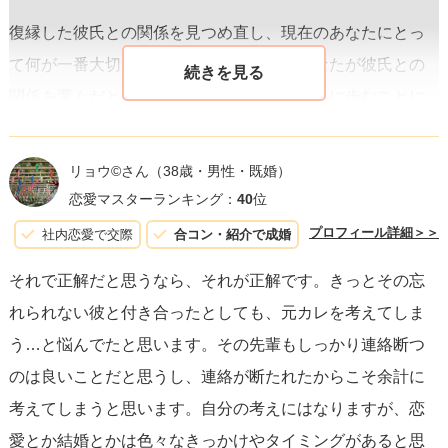
復縁した彼氏との関係を見つめ直し、現在のあなたにとっ
て何が一番大切かを考えてみましょう。あなたが彼氏との
関係を選んだということは、彼との未来を共に歩むことに
価値を感じている証拠です。
今は、その選択を信じ、復縁
した彼氏との関係を大切にしていく時間を持つことが重要
リョウ©️さん
（38歳・男性・既婚）
です。
恋愛マスターランキング：
40
位
プロフィール詳細＞＞
社内恋愛で交際
合コン・紹介で成婚
一方、先輩への思いについては、時間が解決してくれる部
それで正解だと思うなら、それが正解です。きっとその忘
分も大きいでしょう。
人が人を忘れるには時間が必要
です
れられない彼と付き合ったとしても、元カレを考えてしま
から、焦らず、自分の感情をじっくりと咀嚼してくださ
う…と悩んでたと思います。その先輩もしっかり連絡断つ
い。また、その感情を「人生の一部」として受け入れるこ
のは良いことだと思うし、連絡が断たれたからこそ余計に
とで、次第に先輩のことを思い出す時間が減っていくはず
考えてしまうと思います。自分の考えにはなりますが、恋
です。
愛とか結婚とかは色々なきっかけやタイミングがあると思