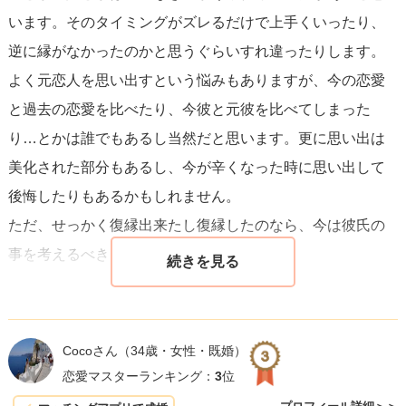
います。そのタイミングがズレるだけで上手くいったり、
もし、心の整理がつかない場合は、信頼できる友人や家族
逆に縁がなかったのかと思うぐらいすれ違ったりします。
に相談するのも良いでしょう。また、思いつめず、趣味や
よく元恋人を思い出すという悩みもありますが、今の恋愛
勉強など自分の好きなことに集中する時間を増やすこと
と過去の恋愛を比べたり、今彼と元彼を比べてしまった
で、徐々に自分自身を取り戻していくことができます。
り…とかは誰でもあるし当然だと思います。更に思い出は
美化された部分もあるし、今が辛くなった時に思い出して
結局のところ、あなた自身の幸福を一番に考え、そのため
後悔したりもあるかもしれません。
にどう行動すればいいかを見極めることが大事です。自分
ただ、せっかく復縁出来たし復縁したのなら、今は彼氏の
の心に正直に向き合い、自分を大切にする選択をしましょ
事を考えるべきだと思います。
う。
Cocoさん
（34歳・女性・既婚）
恋愛マスターランキング：
3
位