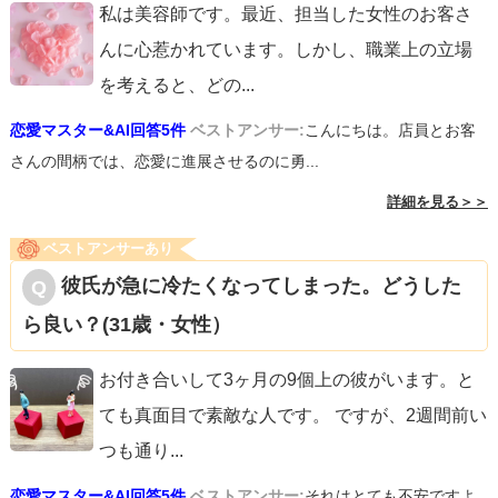
私は美容師です。最近、担当した女性のお客さ
んに心惹かれています。しかし、職業上の立場
を考えると、どの
...
恋愛マスター&AI回答5件
ベストアンサー:
こんにちは。店員とお客
さんの間柄では、恋愛に進展させるのに勇...
詳細を見る＞＞
ベストアンサーあり
彼氏が急に冷たくなってしまった。どうした
ら良い？(31歳・女性）
お付き合いして3ヶ月の9個上の彼がいます。と
ても真面目で素敵な人です。 ですが、2週間前い
つも通り
...
恋愛マスター&AI回答5件
ベストアンサー:
それはとても不安ですよ