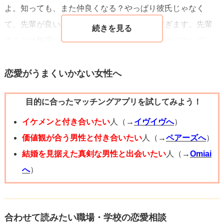
よ。知っても、また仲良くなる？やっぱり彼氏じゃなく
て、先輩が良いかも・・！って？都合が良すぎます。先輩
のことは無理に忘れないで良いですが、思い出にはしてい
けますよ。もう少し時間がかかるだけです。追われるより
追いたいのなら、止めませんが…今の幸せにちゃんと気づ
恋愛がうまくいかない女性へ
いてくださいね。
目的に合ったマッチングアプリを試してみよう！
焦らずいきましょう。応援しています。
イケメンと付き合いたい
人（→
イヴイヴへ
）
価値観が合う男性と付き合いたい
人（→
ペアーズへ
）
結婚を見据えた真剣な男性と出会いたい
人（→
Omiai
へ
）
合わせて読みたい職場・学校の恋愛相談