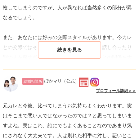
較してしまうのですが、人が異なれば当然多くの部分が異
た、相手に過度な期待をしないことは、関係を持続させる
なるでしょう。
上で重要なことです。それはあなた自身の幸せも、パート
ナーとの健全な関係も守るための鍵になります。
また、あなたには好みの交際スタイルがあります。今カレ
との交際ではそれが叶わないことが嫌なら、話し合ったり
最後に、自分自身が恋愛に向いていないと感じるのであれ
別の人を探す必要もあると思います。今カレとの関係を大
ば、
一人の時間を大切にして自己理解を深めることも一つ
切にしていきたいなら、人と比較するのではなく今カレの
の選択肢
です。自分自身を理解し、愛することから、より
良い部分にしっかり意識を向けて彼とのお付き合いの時間
健全な関係を築くための基盤が作られます。
ぽかマリ
（公式）
結婚相談所
を大切にした方が充実した時間を過ごせると思いますよ。
プロフィール詳細＞＞
元カレと今彼、比べてしまうお気持ちよくわかります。実
恋愛も友情も仕事もですが、人に期待せず気楽に付き合う
はそこまで悪い人ではなかったのでは？と思ってしまいま
のが一番です。人に期待すると、「なんでこうしてくれな
すよね。実はこれ、誰にでもよくあることなのであまり気
いの？」と相手に求める気持ちにまとわりつかれ、衝突も
にされなく大丈夫です。人は別れた相手に対し、悪いとこ
しますし良いことはありません。お二人が力を抜いて関係