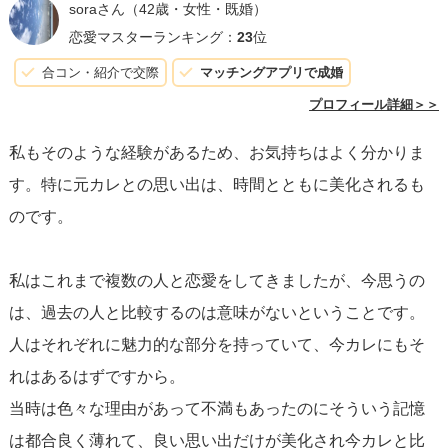
soraさん
（42歳・女性・既婚）
日々に集中し、過去の経験をバックミラーとしてだけ利用
恋愛マスターランキング：
23
位
するように心掛けてください。未来に対する不安や期待を
合コン・紹介で交際
マッチングアプリで成婚
現在のパートナーに投影せず、ありのままの彼との繋がり
プロフィール詳細＞＞
を大切にすることが大事です。
私もそのような経験があるため、お気持ちはよく分かりま
す。特に元カレとの思い出は、時間とともに美化されるも
それから、「良い男性」の定義についてですが、これは人
のです。
それぞれ異なります。大切なのは、あなた自身がどのよう
な人と一緒にいたいか、どのような関係を築きたいかを理
私はこれまで複数の人と恋愛をしてきましたが、今思うの
解することです。
他人の基準ではなく、自分自身の価値観
は、過去の人と比較するのは意味がないということです。
に基づいた選択
をすることが肝要です。
人はそれぞれに魅力的な部分を持っていて、今カレにもそ
れはあるはずですから。
元カレと同じことを繰り返さないためには、過去の教訓を
当時は色々な理由があって不満もあったのにそういう記憶
活かして、今の関係において
自分自身の境界線をはっきり
は都合良く薄れて、良い思い出だけが美化され今カレと比
と設け、健全な依存関係を築く
ことに努めましょう。ま