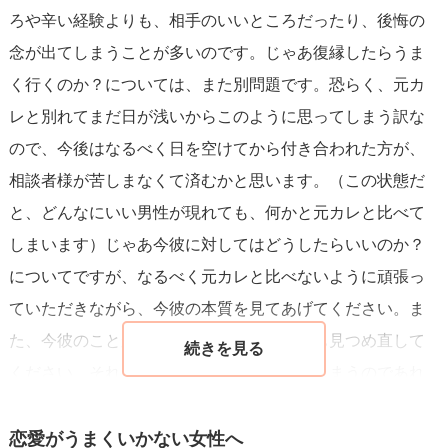
ろや辛い経験よりも、相手のいいところだったり、後悔の
を続けるためにも、「あ、そういうタイプね～」と今カレ
念が出てしまうことが多いのです。じゃあ復縁したらうま
との新たな交際スタイルを楽しめたら良いと思います。
く行くのか？については、また別問題です。恐らく、元カ
レと別れてまだ日が浅いからこのように思ってしまう訳な
人生経験を深めると思って、相手に期待しない関係を体験
ので、今後はなるべく日を空けてから付き合われた方が、
してみてください。今後の人間関係に活きますよ。応援し
相談者様が苦しまなくて済むかと思います。（この状態だ
ています！
と、どんなにいい男性が現れても、何かと元カレと比べて
しまいます）じゃあ今彼に対してはどうしたらいいのか？
についてですが、なるべく元カレと比べないように頑張っ
ていただきながら、今彼の本質を見てあげてください。ま
た、今彼のことが本当に好きなのかどうかも見つめ直して
ください。それでも元カレのことを比べてしまうのであれ
ば、今彼と一度終わりにされた方が、お互いのためなのか
なと思います。応援しています！
恋愛がうまくいかない女性へ