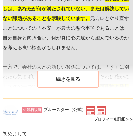
しは、あなたが何か満たされていない、または解決してい
ない課題があることを示唆しています。
元カレとやり直す
ことについての「不安」が最大の懸念事項であることは、
自分自身と向き合い、何が真に心の底から望んでいるのか
を考える良い機会かもしれません。
一方で、会社の人との新しい関係については、「すぐに別
れたら気まずい」という危惧がありますね。それは確かに
リスクの一つですが、
新しい関係には新しい可能性と発見
が伴います。
恋愛においては、リスクを恐れずに一歩踏み
出す勇気も必要です。ただし、その一歩を踏み出す前に自
ブルースター
（公式）
結婚相談所
分の気持ちをしっかりと整理することが大切です。
プロフィール詳細＞＞
初めまして
あなたが記述している「元カレが作ったぬいぐるみのネッ