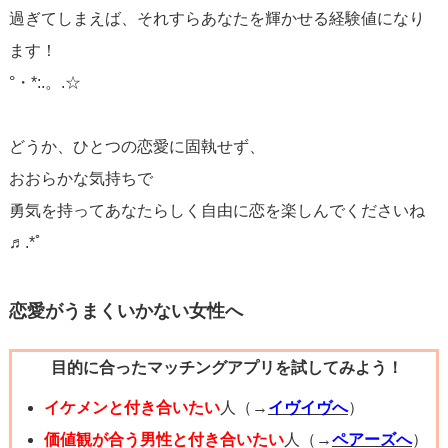
過ぎてしまえば、それすらあなたを輝かせる経験値になり
と思います。
ます！
°・*:.。.☆
結局は元彼と一番合っているような気がしますけど?
頑張って下さい。
どうか、ひとつの恋愛に固執せず、
おおらかな気持ちで
勇気を持ってあなたらしく自由に恋を楽しんでくださいね
♬.*ﾟ
恋愛がうまくいかない女性へ
目的に合ったマッチングアプリを試してみよう！
イケメンと付き合いたい
人（→
イヴイヴへ
）
価値観が合う男性と付き合いたい
人（→
ペアーズへ
）