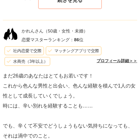
に必然的に「正解」があるわけではありませんが、自分の
いまあなたに好きだと言っている彼と交際するかどうかを
決断を信じ、その結果と共に成長することが大切です。
悩んでいるのではなく、
かれんさん
（50歳・女性・未婚）
分かれる事を前提に考えてますよね？
恋愛マスターランキング：
86
位
元彼と復縁するかも、別れたら気まずいかも。と。
社内恋愛で交際
マッチングアプリで交際
それならその方と交際しても未来はないように思います
プロフィール詳細＞＞
水商売（3年以上）
よ。
まだ26歳のあなたはとてもお若いです！
これから色んな男性と出会い、色んな経験を積んで1人の女
まずは元彼はあなたにとってどういう存在なのか、じっく
性として成長していくでしょう。
り考えてみて下さい。
時には、辛い別れを経験することも……
その考えが出た上で今好きだと言ってくれている彼と交際
するのであれば
でも、辛くて不安でどうしょうもない気持ちになっても、
元彼の作ってくれたぬいぐるみ・ネックレスなどは捨て、
それは渦中でのこと。
彼への連絡先も消去して覚悟を持って交際してみれば良い