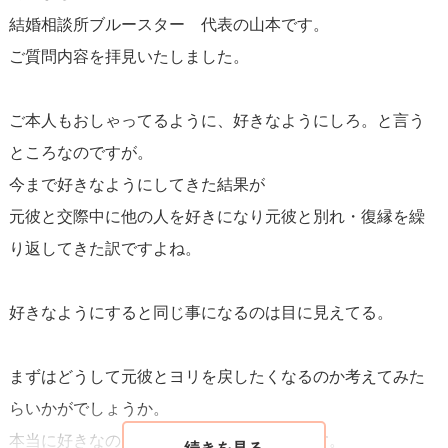
結婚相談所ブルースター 代表の山本です。
クレス」についてですが、これは
過去の関係に対する未練
ご質問内容を拝見いたしました。
や感情的なつながりを象徴している
ように感じます。この
ような物理的なアイテムが、あなたの気持ちを縛り付けて
ご本人もおしゃってるように、好きなようにしろ。と言う
いるかもしれません。
ところなのですが。
今まで好きなようにしてきた結果が
ここでのキーポイントは、自分が何を本当に望んでいるの
元彼と交際中に他の人を好きになり元彼と別れ・復縁を繰
か、そしてどちらの選択が自分にとって最良かを明確にす
り返してきた訳ですよね。
ることです。
自分自身に正直になり、自分の心が何を求め
ているのかを探る時間を持ってください。
友人や信頼でき
好きなようにすると同じ事になるのは目に見えてる。
る人との会話を通じて、自分の感情や考えを整理するのも
一つの方法です。
まずはどうして元彼とヨリを戻したくなるのか考えてみた
らいかがでしょうか。
最後に、どちらの道を選択するにしても、
選択後はその決
本当に好きなのは元カレなのかどうか。です。
断を信じ、前向きに進む勇気を持ってください。
どちらか