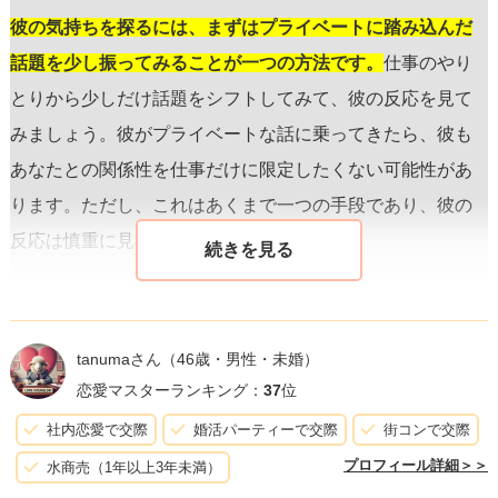
彼の気持ちを探るには、まずはプライベートに踏み込んだ
話題を少し振ってみることが一つの方法です。
仕事のやり
とりから少しだけ話題をシフトしてみて、彼の反応を見て
みましょう。彼がプライベートな話に乗ってきたら、彼も
あなたとの関係性を仕事だけに限定したくない可能性があ
ります。ただし、これはあくまで一つの手段であり、彼の
反応は慎重に見極める必要があります。
また、
自分の気持ちに正直に向き合うことも大切です。
LINEを待ってしまうということは、あなた自身、彼に特別
tanumaさん
（46歳・男性・未婚）
な感情を持ち始めている可能性があります。その気持ちに
恋愛マスターランキング：
37
位
気づき、それをどう扱うかを考える時間を持つことが、こ
社内恋愛で交際
婚活パーティーで交際
街コンで交際
れからのあなたと彼との関係において重要なポイントにな
プロフィール詳細＞＞
水商売（1年以上3年未満）
るでしょう。