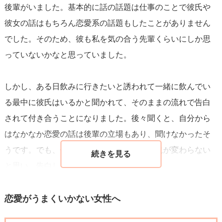
後輩がいました。基本的に話の話題は仕事のことで彼氏や
彼女の話はもちろん恋愛系の話題もしたことがありません
でした。そのため、彼も私を気の合う先輩くらいにしか思
っていないかなと思っていました。
しかし、ある日飲みに行きたいと誘われて一緒に飲んでい
る最中に彼氏はいるかと聞かれて、そのままの流れで告白
されて付き合うことになりました。後々聞くと、自分から
はなかなか恋愛の話は後輩の立場もあり、聞けなかったそ
うです。でも、何もアクションしないと状況が変わらない
と思い、告白してくれたそうです。
この経験があるので、私は今回の相談者さんのお話もすご
恋愛がうまくいかない女性へ
く近いものを感じました。後輩くんも糸口を見つけている