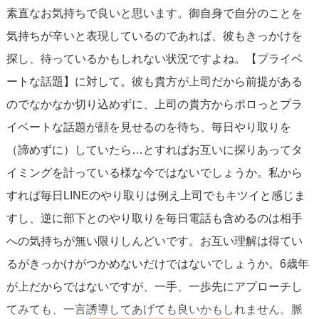
素直なお気持ちで良いと思います。御自身で自分のことを
気持ちが辛いと表現しているのであれば、彼もきっかけを
職場内での恋愛は、デリケートな問題
も伴うため、もしも
探し、待っているかもしれない状況ですよね。【プライベ
の場合に備えて、あなた自身の感情や立場、そして会社の
ートな話題】に対して。彼も貴方が上司だから前提がある
規定や風潮をよく考えた上で行動するよう心がけてくださ
のでなかなか切り込めずに、上司の貴方からポロっとプラ
い。あなたからの僅かなアクションが、彼の隠れた気持ち
イベートな話題が顔を見せるのを待ち、毎日やり取りを
を引き出すかもしれませんし、少なくとも現状の関係性に
（諦めずに）していたら…とすればお互いに探りあってタ
ついて何かしらの手がかりを得ることができるでしょう。
イミングを計っている様な今ではないでしょうか。私から
すれば毎日LINEのやり取りは例え上司でもキツイと感じま
最終的に大切なのは、あなた自身が後悔しない選択をする
すし、逆に部下とのやり取りを毎日電話も含めるのは相手
ことです。心を開いて少しずつやり取りの幅を広げてみて
への気持ちが無い限りしんどいです。お互い理解は得てい
はいかがでしょうか。
るがきっかけがつかめないだけではないでしょうか。6歳年
が上だからではないですが、一手、一歩先にアプローチし
てみても、一言誘導してあげても良いかもしれません。脈