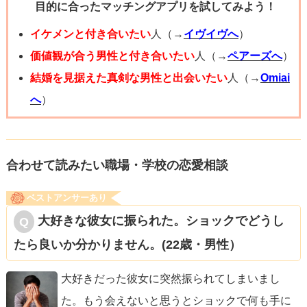
目的に合ったマッチングアプリを試してみよう！
のかもしれません。冗談ぽく「こんなに連絡してきて、彼
女に怒られないの」と聞いてみて反応見ても良いかもしれ
イケメンと付き合いたい
人（→
イヴイヴへ
）
ません。
価値観が合う男性と付き合いたい
人（→
ペアーズへ
）
結婚を見据えた真剣な男性と出会いたい
人（→
Omiai
きっと彼も好きな気持ちがあると思いますよ、応援してま
へ
）
す！
合わせて読みたい職場・学校の恋愛相談
ベストアンサーあり
大好きな彼女に振られた。ショックでどうし
たら良いか分かりません。(22歳・男性）
大好きだった彼女に突然振られてしまいまし
た。もう会えないと思うとショックで何も手に