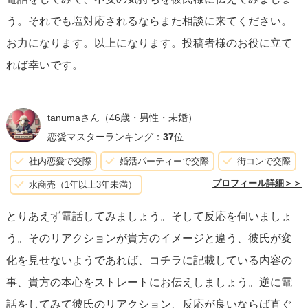
です。ただし、彼が束縛を嫌うという点を考慮して、
どの
う。それでも塩対応されるならまた相談に来てください。
ように感じているかを落ち着いて、詰め寄らずに伝えるこ
お力になります。以上になります。投稿者様のお役に立て
とがキー
となります。
れば幸いです。
恋愛では不確かさが付き物ですが、自分自身の感情と相手
との関係性を理解することで、より満足のいく答えを見つ
tanumaさん
（46歳・男性・未婚）
け出すことができるでしょう。
恋愛マスターランキング：
37
位
社内恋愛で交際
婚活パーティーで交際
街コンで交際
プロフィール詳細＞＞
水商売（1年以上3年未満）
とりあえず電話してみましょう。そして反応を伺いましょ
う。そのリアクションが貴方のイメージと違う、彼氏が変
化を見せないようであれば、コチラに記載している内容の
事、貴方の本心をストレートにお伝えしましょう。逆に電
話をしてみて彼氏のリアクション、反応が良いならば直ぐ