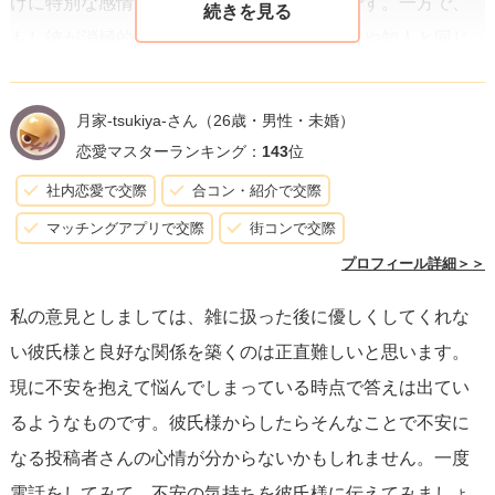
けに特別な感情を抱いている可能性が高いです。一方で、
もし彼が消極的であったり、他の多くの友人や知人と同じ
ような態度を取るなら、彼があなたに対して友人以上の感
情を持っているかはもう少しじっくり考える必要があるか
月家-tsukiya-さん
（26歳・男性・未婚）
もしれません。
恋愛マスターランキング：
143
位
社内恋愛で交際
合コン・紹介で交際
重要なのは、
自分の感情に正直になること
です。「ただド
マッチングアプリで交際
街コンで交際
キドキしているだけ」と感じている今のこの状態をよく分
プロフィール詳細＞＞
析して、本当に彼のことが好きなのか、それとも新鮮さや
私の意見としましては、雑に扱った後に優しくしてくれな
ドキドキ感に心惹かれているだけなのかを見極めてくださ
い彼氏様と良好な関係を築くのは正直難しいと思います。
い。
現に不安を抱えて悩んでしまっている時点で答えは出てい
るようなものです。彼氏様からしたらそんなことで不安に
また、コミュニケーションは両方向です。彼に対して今の
なる投稿者さんの心情が分からないかもしれません。一度
不安や感じていることをオープンに話すことも一つの方法
電話をしてみて、不安の気持ちを彼氏様に伝えてみましょ