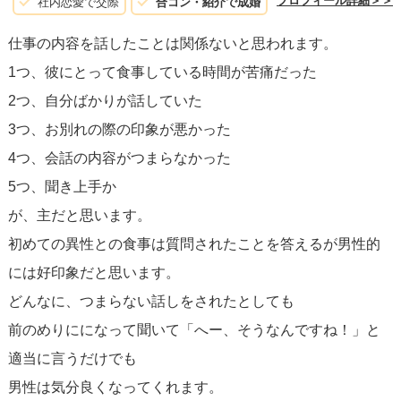
ょう。ラインであれば、スタンプで返されない内容です。
プロフィール詳細＞＞
社内恋愛で交際
合コン・紹介で成婚
そして、名前を入れて次回のお誘いをします。正解は「〇
仕事の内容を話したことは関係ないと思われます。
〇さん。この前の食事はとても楽しかったです。今度〇〇
1つ、彼にとって食事している時間が苦痛だった
さんとまた食事に行きたいのですが、魚はすきですか？」
2つ、自分ばかりが話していた
です。「また食事に行きましょう！」は業務的なのでオス
3つ、お別れの際の印象が悪かった
スメしません。
4つ、会話の内容がつまらなかった
5つ、聞き上手か
が、主だと思います。
初めての異性との食事は質問されたことを答えるが男性的
には好印象だと思います。
どんなに、つまらない話しをされたとしても
前のめりにになって聞いて「へー、そうなんですね！」と
適当に言うだけでも
男性は気分良くなってくれます。