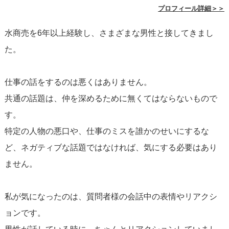
試してみるのも一つの方法です。例えば、「今度は全然仕
プロフィール詳細＞＞
事の話をせずに、お互いの趣味や好きなことについてもっ
水商売を6年以上経験し、さまざまな男性と接してきまし
と知りたいです」といった内容でメッセージを送ること
た。
で、仕事以外の会話に興味があることを示すことができま
す。
仕事の話をするのは悪くはありません。
共通の話題は、仲を深めるために無くてはならないもので
忘れてはならないのは、
連絡が途絶える
理由は仕事の話そ
す。
のものだけでなく、相手の個人的な事情や感情も影響して
特定の人物の悪口や、仕事のミスを誰かのせいにするな
いる可能性があるということです。人は様々な理由で連絡
ど、ネガティブな話題ではなければ、気にする必要はあり
を取らなくなることがありますので、あまり自己責任に傾
ません。
倒しすぎないようにしましょう。落ち着いて、もう一度連
絡してみて、相手の反応を見ながら次の一歩を計画してく
私が気になったのは、質問者様の会話中の表情やリアクシ
ださい。
ョンです。