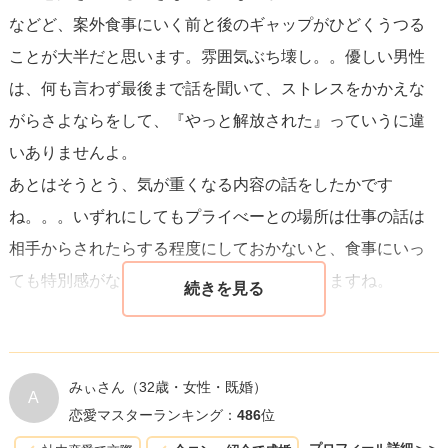
ぐ無料で美しくなれるので、姿勢が悪いのなら意識してみ
などど、案外食事にいく前と後のギャップがひどくうつる
てください。
ことが大半だと思います。雰囲気ぶち壊し。。優しい男性
は、何も言わず最後まで話を聞いて、ストレスをかかえな
また、声のトーンはは気持ち高めに。男性の話を聞いてい
がらさよならをして、『やっと解放された』っていうに違
る時は、「うんうん」と反応するだけでなく、深くうなず
いありませんよ。
いたり、微笑んだり、手を動かしたりしましょう。常にど
あとはそうとう、気が重くなる内容の話をしたかです
こかを動かして「聞いています」とアピールします。この
ね。。。いずれにしてもプライべーとの場所は仕事の話は
動作は、激しくするのではなく、意識してゆっくり行いま
相手からされたらする程度にしておかないと、食事にいっ
す。真面目な話であれば、ゆっくり瞬きをするのもおすす
ても特別感がなく、もったいない時間になりますね。
めです。
そして、お礼の連絡が業務的になっていませんか？
「先日はありがとうございました。とても楽しかったで
みぃさん
（32歳・女性・既婚）
A
恋愛マスターランキング：
486
位
す。」はNGです。送るなら、疑問系で終わる内容にしまし