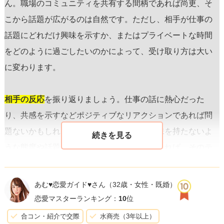
ん。職場のコミュニティを共有する間柄であれば尚更、そ
こから話題が広がるのは自然です。ただし、相手が仕事の
話題にどれだけ興味を示すか、またはプライベートな時間
をどのように過ごしたいのかによって、受け取り方は大い
に変わります。
相手の反応
を振り返りましょう。仕事の話に熱心だった
り、共感を示すなどポジティブなリアクションであれば問
題ないかもしれません。しかし、話題に興味を持たないよ
うな態度や話題を変えようとするしぐさがあれば、そのテ
ーマが適切ではなかった可能性が高いです。
あむ♥恋愛ガイド♥さん
（32歳・女性・既婚）
デートの状況を冷静に分析し、もし仕事の話が多かったと
恋愛マスターランキング：
10
位
感じるならば、
次に連絡を取る際
には異なるアプローチを
合コン・紹介で交際
水商売（3年以上）