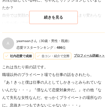
男性が話している時に、ちゃんとリアクションしていまし
たか？
自分では笑顔のつもりでも、普通の表情とあまり変わらな
い方が多いです。
また、声を出して笑っているけれど、身振り手振りがな
く、声だけで笑っている方もいます。
yaamaanさん
（30歳・男性・既婚）
A
恋愛マスターランキング：
486
位
男性には基本的に、オーバーリアクションで接しましょ
プロフィール詳細＞＞
社内恋愛で成婚
合コン・紹介で交際
う。
これは当たり前の話です。
好意が伝わるんじゃないか？と思うほど、笑って、「楽し
職場以外のプライベート場でも仕事の話をされたら、
い」「嬉しい」を体全体で伝えましょう。そのためには、
『あ！きっと僕は仕事の人としてしかきっとみられていな
正しい姿勢が効果的です。背筋を伸ばすと、笑った時に体
いんだな・・・』『僕なんて恋愛対象外だ。』その他『な
が揺れます。背中が丸まっていると、笑った時に肩だけが
んて失礼な女性なんだ。せっかくプライベートの場所なの
震える、体が丸まりすぎるなど、上品に見えません。今す
に。息抜き一つもできないじゃないか・・・』