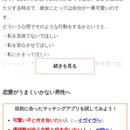
に考えてみるのもいいかもしれません。
たりする時点で、彼女にとっては自分が一番可愛いので
期待に応えられないことで心が痛むようなら、相性は良く
す。
ないのかもしれません。
どういう心理でそのような行動をするかというと、
・私を見捨てないでほしい
・私を安心させてほしい
・私にかまってほしい
といったところでしょうか。全て主語は彼女自身"私"であ
り、質問者様のことをまるで考えていないでしょう。
彼女の要求を満たすたびに、彼女はもっとハードな要求を
してくると思います。彼女は38歳とのことで、もう治らな
恋愛がうまくいかない男性へ
いと思います。寝たいのに寝れない、仕事中なのに邪魔し
目的に合ったマッチングアプリを試してみよう！
てくる、あらぬ疑いをかけられる…質問者様は今後もハー
ドになるであろう要求に耐えられますか？
可愛い子と付き合いたい
人（→
イヴイヴへ
）
質問者様の意思を尊重してくれて居心地が良いと思える相
価値観が合う女性と付き合いたい
人（→
withへ
）