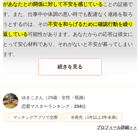
があなたとの関係に対して不安を感じている
ことの証拠で
す。また、仕事中や体調の悪い時でも配慮なく連絡を取ろ
うとするのは、その
不安を和らげるために確認行動を繰り
返している
可能性があります。あなたからの応答は彼女に
とって安心材料であり、それがないと不安が募ってしまい
ます。
彼女が電話にすぐ切れたり、ブロックすると言って実際に
はしないのは、
実際にはあなたを失いたくない
という心理
があるからです。これは彼女の内なる矛盾を示しており、
ゆきこさん
（29歳・女性・既婚）
あなたへの依存と自立の間で揺れ動いている証拠かもしれ
恋愛マスターランキング：
234
位
ません。
マッチングアプリで交際
水商売（1年以上3年未満）
プロフィール詳細＞＞
このような状況に対処するには、まずは落ち着いて彼女と