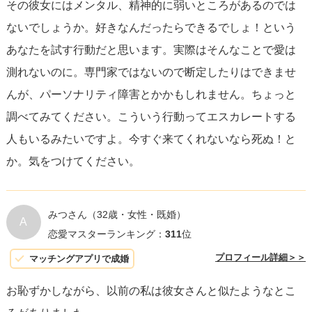
その彼女にはメンタル、精神的に弱いところがあるのでは
のコミュニケーションを取ることが重要です。不安を和ら
ないでしょうか。好きなんだったらできるでしょ！という
げるために、
定期的に安心できるメッセージを送る
、忙し
あなたを試す行動だと思います。実際はそんなことで愛は
い時や寝る前には
前もって状況を伝える
など、ある程度の
測れないのに。専門家ではないので断定したりはできませ
配慮を見せることが効果的です。
んが、パーソナリティ障害とかかもしれません。ちょっと
調べてみてください。こういう行動ってエスカレートする
しかし、彼女の行動があなたの生活や精神健康に大きな負
人もいるみたいですよ。今すぐ来てくれないなら死ぬ！と
担をかけている場合は、
プロの心理カウンセラーや恋愛カ
か。気をつけてください。
ウンセラーなどの専門家に相談するのも一つの方法
です。
関係を改善するためには、彼女自身が自分の行動や感情を
理解し、コントロールすることが必要であり、それには専
みつさん
（32歳・女性・既婚）
A
門家のサポートが役立つことがあります。あなたと彼女が
恋愛マスターランキング：
311
位
健やかな関係を築いていくためにも、適切な対応を心がけ
プロフィール詳細＞＞
マッチングアプリで成婚
ましょう。
お恥ずかしながら、以前の私は彼女さんと似たようなとこ