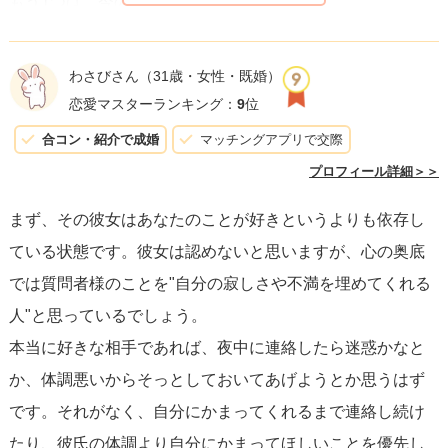
もう1つは、今の夫と付き合ったことです。
基本的に私のそうした衝動に付き合ってくれることはあり
ませんでした(笑)
わさびさん
（31歳・女性・既婚）
私のムチャブリに振り回されることはないけど、それでも
恋愛マスターランキング：
9
位
私を責めることもなく見捨てず傍にいてくれました。
合コン・紹介で成婚
マッチングアプリで交際
そのように私を大切に思っていることを言葉ではなく行動
プロフィール詳細＞＞
で示し続けてくれたことで、過去のトラウマから徐々に解
まず、その彼女はあなたのことが好きというよりも依存し
放されました。
ている状態です。彼女は認めないと思いますが、心の奥底
もちろん元々の性格もあるので、今でも時々どうしようも
では質問者様のことを"自分の寂しさや不満を埋めてくれる
ない不安に駆り立てられることがありますが、前よりずっ
人"と思っているでしょう。
と成長した自分と傍にいてくれる夫を信じてひたすら耐え
本当に好きな相手であれば、夜中に連絡したら迷惑かなと
ています。
か、体調悪いからそっとしておいてあげようとか思うはず
隣に夫が居てくれたら頑張れます。
です。それがなく、自分にかまってくれるまで連絡し続け
あなたが、彼女さんにそこまで付き合えるかどうか、真剣
たり、彼氏の体調より自分にかまってほしいことを優先し