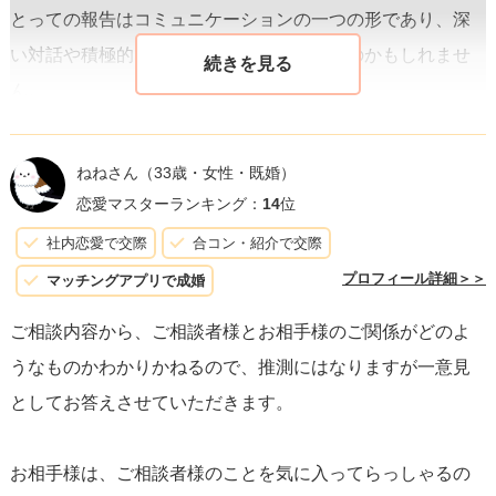
とっての報告はコミュニケーションの一つの形であり、深
い対話や積極的なやり取りには興味がないのかもしれませ
ん。
三つ目には、
彼自身、どう接したらいいかわかっていない
ねねさん
（33歳・女性・既婚）
のかもしれません。好意はあるものの、それをどのように
恋愛マスターランキング：
14
位
示していいか、または返信に対する適切な反応がわからず
社内恋愛で交際
合コン・紹介で交際
に行動が不安定になっているのです。
プロフィール詳細＞＞
マッチングアプリで成婚
ご相談内容から、ご相談者様とお相手様のご関係がどのよ
これらの心理のいずれか、あるいは複数が組み合わさって
うなものかわかりかねるので、推測にはなりますが一意見
いる可能性があります。相手の心理を推測することも大事
としてお答えさせていただきます。
ですが、
もしこの状況があなたにとってストレスとなるな
ら、直接彼とのコミュニケーションをとり、彼の行動の意
お相手様は、ご相談者様のことを気に入ってらっしゃるの
図について聞いてみるのも一つの方法
です。大切なのは、