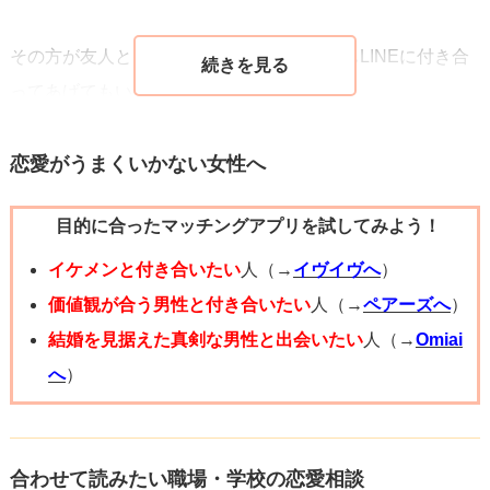
次は「何故既読無視するのか」ですね。
その方が友人として大事な人ならこれからもLINEに付き合
これはその内容を拝見してみないと判断がしにくいのです
ってあげてもいいと思います。
が、「実のある返事を求めていない」からでは、と思われ
ですが、恋人関係になりたいとかそういう対象であるな
ます。
ら、もう少し突っ込んで関係をハッキリさせたほうがいか
恋愛がうまくいかない女性へ
お相手様からすると、メッセージを送った→質問者様に見
もしれません。
てもらって一言でもいいので返事をしてもらえた→これで
目的に合ったマッチングアプリを試してみよう！
十分満足なんです。
ごく稀に、男性は気になっていて、どうにかLINEで仲を深
イケメンと付き合いたい
人（→
イヴイヴへ
）
そこまで色々とお話を広げるつもりは元々無く、「そうな
めたいけど、話の続け方が分からない……という人もいま
価値観が合う男性と付き合いたい
人（→
ペアーズへ
）
の？写真見たよ」の反応だけでいいんです。
す。
結婚を見据えた真剣な男性と出会いたい
人（→
Omiai
目的は「見てもらう」事で達成しているので。あくまで他
質問者様が積極的に質問形式で返信してみて、それでも相
へ
）
愛もない話、癒しが目的なんです。
手の気が向いたときしか連絡が来ないのか、もしくは続く
のか、試してみてもいいかもしれませんね。
さて、質問者様はこの状況で、どうしたら良いのでしょう
合わせて読みたい職場・学校の恋愛相談
か？