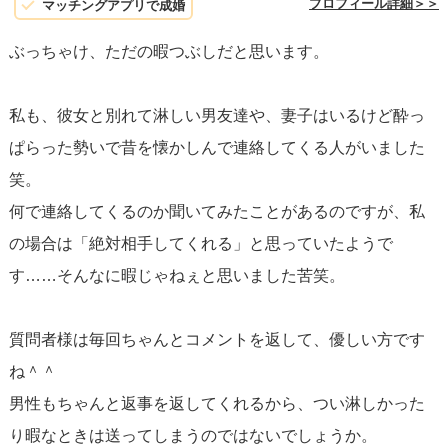
プロフィール詳細＞＞
マッチングアプリで成婚
る」事に意味があります。
ぶっちゃけ、ただの暇つぶしだと思います。
興味の無い方にはそんなにメッセージを頻繁に送りませ
ん。お相手もそこまでヒマではないです。
私も、彼女と別れて淋しい男友達や、妻子はいるけど酔っ
お相手様は質問者様と「他愛も無いお話」をポジティブに
ぱらった勢いで昔を懐かしんで連絡してくる人がいました
したいんです。
笑。
男性は女性に癒しを求める方が多いです。「他愛も無いお
何で連絡してくるのか聞いてみたことがあるのですが、私
話」は頭をカラッポにして出来るので、純粋にそれが出来
の場合は「絶対相手してくれる」と思っていたようで
ると嬉しいんです。
す……そんなに暇じゃねぇと思いました苦笑。
つまり、男性からすると「癒しを求めている」＝「他愛も
ない話をして癒されたい」＝「質問者様は癒しを感じる存
質問者様は毎回ちゃんとコメントを返して、優しい方です
在」＝「質問者様に対して好意がある」という論法です。
ね＾＾
男性もちゃんと返事を返してくれるから、つい淋しかった
という事で、お相手様から質問者様に好意がある事は何と
り暇なときは送ってしまうのではないでしょうか。
なくわかって頂けるかと思います。