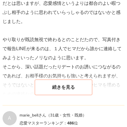
だとは思いますが、恋愛感情というよりは都合のよい暇つ
自分がこのやりとりから何を望んでいるのかを明確にし、
ぶし相手のように思われていらっしゃるのではないかと感
それを相手に伝えること。その上で彼の答えを聞き、その
じました。
関係性をどう築いていくかを考えることが重要です。
やり取りが既読無視で終わるとのことだたので、写真付き
で報告LINEが来るのは、１人でヒマだから誰かに連絡して
みようといったノリなのように思います。
そこから、深い話題だったりデートのお誘いにつながるの
であれば、お相手様のお気持ちも強いと考えられますが、
そうではないということであれば、寂しさやヒマを埋める
ための連絡なのではないかと感じました。
もしお相手様との恋愛を進められたいとお考えでいらっし
marie_bellさん
（31歳・女性・既婚）
A
ゃるのでしたら、まずはお相手様に恋人がいないことを確
恋愛マスターランキング：
486
位