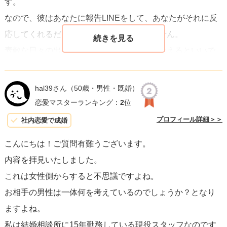
す。
なので、彼はあなたに報告LINEをして、あなたがそれに反
お相手様からのアプローチもそういったLINE以外に無いよ
応してくれるだけでうれしいのかもしれません。
うでしたら、関係性をはっきりさせずこのままのやり取り
素敵な日々の出来事を、いっしょに分かち合えるといいで
では、特に何も進展しないかと思います。連絡がくるとい
すね。
うことは少なくともご相談者様のことは恋愛感情ではない
にせよ気にはなっているということだと思いますので、関
hal39さん
（50歳・男性・既婚）
恋愛マスターランキング：
2
位
係性を進められたいのでしたらご自身からアプローチされ
てみてはいかがでしょうか。
プロフィール詳細＞＞
社内恋愛で成婚
こんにちは！ご質問有難うございます。
推測での回答となり恐縮ですが、何か参考になりましたら
内容を拝見いたしました。
幸いです。
これは女性側からすると不思議ですよね。
お相手の男性は一体何を考えているのでしょうか？となり
ますよね。
私は結婚相談所に15年勤務している現役スタッフなのです