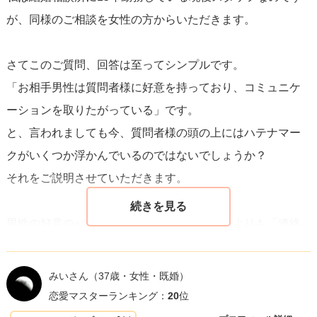
が、同様のご相談を女性の方からいただきます。
さてこのご質問、回答は至ってシンプルです。
「お相手男性は質問者様に好意を持っており、コミュニケ
ーションを取りたがっている」です。
と、言われましても今、質問者様の頭の上にはハテナマー
クがいくつか浮かんでいるのではないでしょうか？
それをご説明させていただきます。
男性の好意のバロメーターはその内容の濃さよりも「連絡
があるか無いか、またその頻度」「連絡のつきやすさ」で
判断します。
みいさん
（37歳・女性・既婚）
内容に好意のある文章が含まれていなくても、これ何の意
恋愛マスターランキング：
20
位
味があるの？という連絡であっても、とにかく「連絡が入