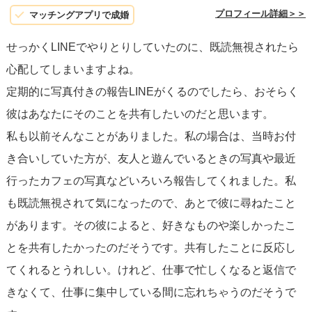
認してからアプローチされるのがいいかと思います。
プロフィール詳細＞＞
マッチングアプリで成婚
「日にちが経つと連絡が来る」とのことでしたので、別に
せっかくLINEでやりとりしていたのに、既読無視されたら
恋人や遊び相手がいらっしゃる可能性も高そうだなと感じ
心配してしまいますよね。
ました。
定期的に写真付きの報告LINEがくるのでしたら、おそらく
彼はあなたにそのことを共有したいのだと思います。
私も過去に似たような男性（数日おきに連絡が来るが、や
私も以前そんなことがありました。私の場合は、当時お付
り取りは短くたわいもない話しかしないような関係性の男
き合いしていた方が、友人と遊んでいるときの写真や最近
性）とやり取りを続けていたところ、男性から「君のこと
行ったカフェの写真などいろいろ報告してくれました。私
は気に入ってるけど、恋愛感情ではない。でもやり取りは
も既読無視されて気になったので、あとで彼に尋ねたこと
楽しいし、女としては魅力的でそういうことはしたい。だ
があります。その彼によると、好きなものや楽しかったこ
から体の関係になりたい。」と言われたことがあります。
とを共有したかったのだそうです。共有したことに反応し
その男性から見たら私は、ヒマな時に連絡をすれば丁寧に
てくれるとうれしい。けれど、仕事で忙しくなると返信で
返してくれる気に入ってる「都合のよい女」でしかありま
きなくて、仕事に集中している間に忘れちゃうのだそうで
せんでした。