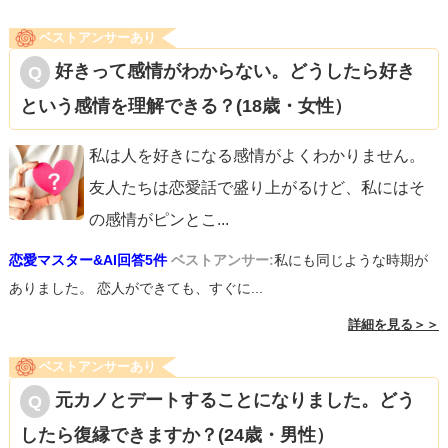
これは質問者様がお相手男性の事をどう思っておられる
ベストアンサーあり
か、によります。
好きって感情がわからない。どうしたら好き
こういったご質問をくださるくらいなので、私はおそらく
という感情を理解できる？(18歳・女性）
質問者様はお相手男性に悪い印象をお持ちではない、むし
ろある程度好印象を持っておられるのではないか、と推測
私は人を好きになる感情がよくわかりません。
しております。（全然違っていたらすみません・・・）
友人たちは恋愛話で盛り上がるけど、私にはそ
の感情がピンとこ
...
その場合、最終的に既読スルーを貰っても、それはそうい
恋愛マスター&AI回答5件
ベストアンサー:
私にも同じような時期が
うものだと思って、少し好意的なメッセージで返してみる
ありました。 恋人ができても、すぐに...
とお相手も喜ぶと思います。
詳細を見る＞＞
例えば「今〇〇にいるの？私も行ってみたい」「〇〇って
ベストアンサーあり
△△が美味しいって聞いたよ、食べてみたいな」など、お
元カノとデートすることになりました。どう
相手様が「じゃあ今度一緒にどう？」と言いやすいお返事
したら復縁できますか？(24歳・男性）
なんかオススメです。既読スルーがいつかお誘いに変わる