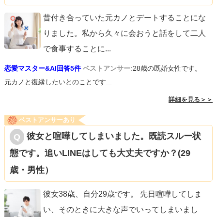
でしょう。
昔付き合っていた元カノとデートすることにな
りました。私から久々に会おうと話をして二人
もし万一、好意なんてとんでもない、何とかしてこの状態
で食事することに
...
から脱出したい！という場合はもっと簡単で、先方様の目
恋愛マスター&AI回答5件
ベストアンサー:
28歳の既婚女性です。
的は質問者様のリアクション（見たよ）なので、それを怠
元カノと復縁したいとのことです...
慢にすれば良いのです。時間を置いて返信する。こちらも
詳細を見る＞＞
既読スルーする、など。
ベストアンサーあり
そうするとお相手様からすれば思った様なやりとりができ
彼女と喧嘩してしまいました。既読スルー状
ないので、自然と質問者様から離れていきます。
態です。追いLINEはしても大丈夫ですか？(29
最後にもう一度お伝えしますと、男性からの好意はその内
歳・男性）
容よりも「連絡の頻度」「連絡のつきやすさ」で判断しま
彼女38歳、自分29歳です。 先日喧嘩してしま
す。
い、そのときに大きな声でいってしまいまし
これは私の経験上、ほぼ間違い無いと言っても良いです。