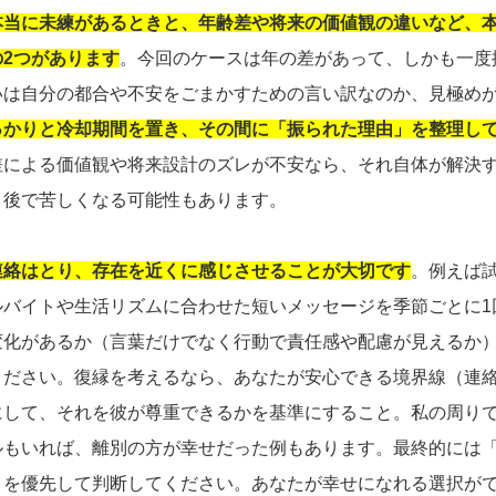
本当に未練があるときと、年齢差や将来の価値観の違いなど、
2つがあります
。今回のケースは年の差があって、しかも一度
いは自分の都合や不安をごまかすための言い訳なのか、見極め
っかりと冷却期間を置き、その間に「振られた理由」を整理し
差による価値観や将来設計のズレが不安なら、それ自体が解決
と後で苦しくなる可能性もあります。
連絡はとり、存在を近くに感じさせることが大切です
。例えば
ルバイトや生活リズムに合わせた短いメッセージを季節ごとに1
変化があるか（言葉だけでなく行動で責任感や配慮が見えるか
ください。復縁を考えるなら、あなたが安心できる境界線（連
にして、それを彼が尊重できるかを基準にすること。私の周り
ルもいれば、離別の方が幸せだった例もあります。最終的には
」を優先して判断してください。あなたが幸せになれる選択が