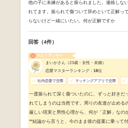
他の子に未練があると振られました。連絡しな
れてます。振られて傷ついて辞めといて正解っ
らないけど一緒にいたい。何が正解ですか
回答（
4
件）
ベストアンサー
まいかさん
（23歳・女性・未婚）
恋愛マスターランキング：
18
位
社内恋愛で交際
マッチングアプリで交際
一度振られて深く傷ついたのに、ずっと好きだ
れてしまうのは当然です。周りの友達が止める
厳しい現実と男性心理から、何が「正解」なの
**結論から言うと、今のまま彼の提案に乗って