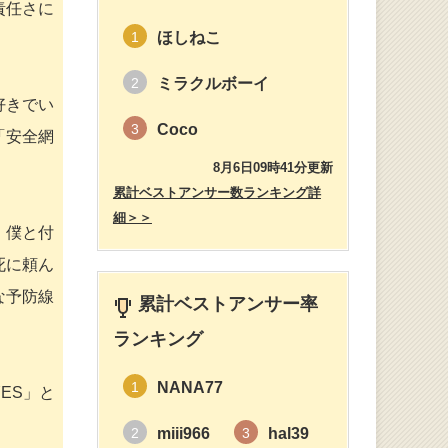
責任さに
ほしねこ
1
ミラクルボーイ
2
好きでい
Coco
3
「安全網
8月6日09時41分更新
累計ベストアンサー数ランキング詳
細＞＞
。僕と付
死に頼ん
な予防線
累計ベストアンサー率
ランキング
NANA77
1
ES」と
miii966
hal39
2
3