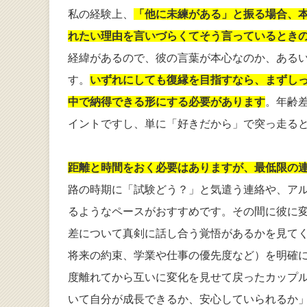
私の経験上、
「他に未練がある」と振る場合、
れたい理由を言いづらくてそう言っているときの
経緯があるので、彼の言葉が本心なのか、ある
す。
いずれにしても復縁を目指すなら、まずし
中で納得できる形にする必要があります
。年齢
イントですし、単に「好きだから」で突っ走る
距離と時間をおく必要はありますが、最低限の
路の時期に「試験どう？」と気遣う連絡や、ア
るようなペースがおすすめです。その間に彼に
差について真剣に話し合う覚悟があるかを見て
将来の約束、学業や仕事の優先度など）を明確
度離れてから互いに変化を見せて戻ったカップ
いて自分が成長できるか、安心していられるか