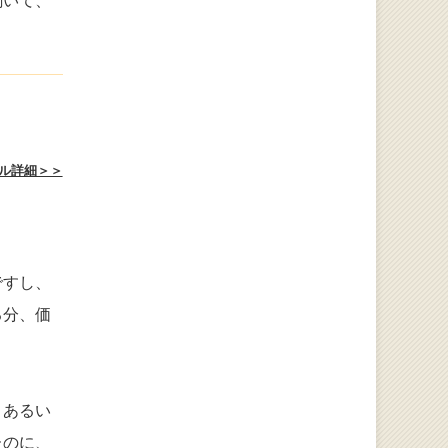
聞いて、
ル詳細＞＞
ですし、
る分、価
、あるい
たのに、