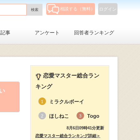
相談する（無料）
ログイン
集記事
アンケート
回答者ランキング
恋愛マスター総合ラン
キング
い
ミラクルボーイ
1
ほしねこ
Togo
2
3
8月6日09時41分更新
恋愛マスター総合ランキング詳細＞