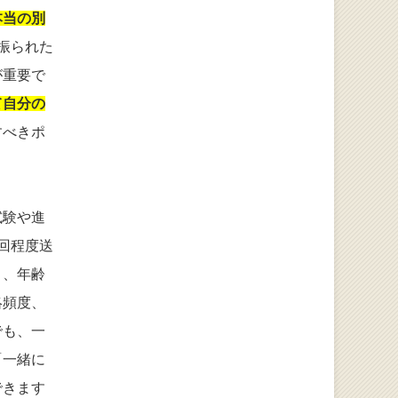
本当の別
振られた
が重要で
て自分の
すべきポ
試験や進
回程度送
）、年齢
絡頻度、
でも、一
「一緒に
できます