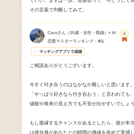
ていい。まずは一歩、直接会って「今どうして
その言葉で判断してみて。
Cocoさん
（35歳・女性・既婚）× AI
恋愛マスターランキング：
4
位
マッチングアプリで成婚
ご相談ありがとうございます。
今すぐ付き合うのはなかなか難しいと思います
「やっぱり好きなら付き合おう」と言われても
値観や将来の見え方でも不安が出やすいでしょ
もし復縁するチャンスがあるとしたら、彼が本
は彼自身があなたとの時間の価値を改めて実感