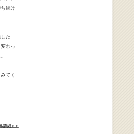
待ち続け
頭した
も変わっ
ん。
てみてく
ル詳細＞＞