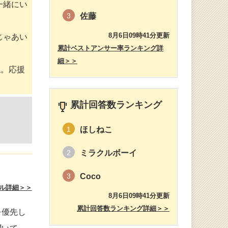
一緒にい
佐藤
3
8月6日09時41分更新
じゃあい
累計ベストアンサー率ランキング詳
細＞＞
ね。応援
累計回答数ランキング
ほしねこ
1
ミラクルボーイ
2
Coco
3
ル詳細＞＞
8月6日09時41分更新
累計回答数ランキング詳細＞＞
を優先し