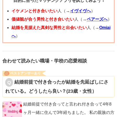
目的に合ったマッチングアプリを試してみよう！
イケメンと付き合いたい
人（→
イヴイヴへ
）
価値観が合う男性と付き合いたい
人（→
ペアーズへ
）
結婚を見据えた真剣な男性と出会いたい
人（→
Omiai
へ
）
合わせて読みたい職場・学校の恋愛相談
ベストアンサーあり
結婚前提で付き合ったが結婚を先延ばしにさ
れている。どうしたら良い？(23歳・女性）
結婚前提で付き合ってと言われ付き合って4年8
ヶ月一緒に住んで3年経ちました。 私の親族の方