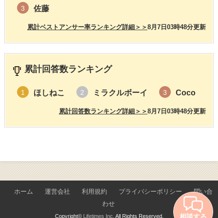
佐藤
3
累計ベストアンサー率ランキング詳細＞＞
8月7日03時48分更新
累計回答数ランキング
ほしねこ
ミラクルボーイ
Coco
1
2
3
累計回答数ランキング詳細＞＞
8月7日03時48分更新
ホーム
運営会社
利用規約
プライバシーポリシー
問い合
わせ
相談する
Copyright©
Lifetimes Inc.
All Rights Reserved.