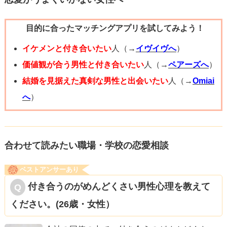
のも手です。長時間二人きりになるのは負担に感じるかも
目的に合ったマッチングアプリを試してみよう！
しれないので、短時間で切り上げられるもの（「近くに用
事があるんだけど、ついでにお茶でもどう？」とか「この
イケメンと付き合いたい
人（→
イヴイヴへ
）
イベント気になってるんだけど一緒に行かない？」）や、
価値観が合う男性と付き合いたい
人（→
ペアーズへ
）
卒業後の予定を聞く口実で会うのも自然です。誘った結果
結婚を見据えた真剣な男性と出会いたい
人（→
Omiai
は相手次第ですが、はっきりしない反応ばかりならそれが
へ
）
彼の現状の気持ちだと受け止める判断材料になります。
もし「これ以上関わって傷つきたくない」と思うなら、距
合わせて読みたい職場・学校の恋愛相談
離を取るのも全然選択肢として正しいです。ただ、そのま
ベストアンサーあり
ま終わらせるとあとで「あのとき誘っていたら…」と後悔
付き合うのがめんどくさい男性心理を教えて
することもあるので、自分が後悔しないライン（試してみ
ください。(26歳・女性）
る回数や誘い方）を決めてから行動すると気持ちが楽にな
ります。出会いはこれからもあるけど、初めての好きな気