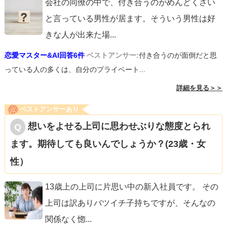
会社の同僚の中で、付き合うのがめんどくさい
持ちは大切だから、失敗しても経験にする覚悟で挑むのも
と言っている男性が居ます。そういう男性は好
良いと思います＾＾
きな人が出来た場
...
恋愛マスター&AI回答6件
ベストアンサー:
付き合うのが面倒だと思
あくまで私個人の意見なので参考程度にしてくださいね。
っている人の多くは、自分のプライベート...
詳細を見る＞＞
ベストアンサーあり
想いをよせる上司に思わせぶりな態度とられ
ます。期待しても良いんでしょうか？(23歳・女
性）
13歳上の上司に片思い中の新入社員です。 その
上司は訳ありバツイチ子持ちですが、そんなの
関係なく惚
...