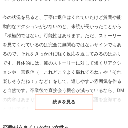
今の状況を見ると、丁寧に返信はくれていたけど質問や能
動的なアクションが少ないのと、未読が長かったことから
「積極的ではない」可能性はあります。ただ、ストーリー
を見てくれているのは完全に無関心ではないサインでもあ
るので、それをきっかけに軽く反応を返してみるのはあり
です。具体的には、彼のストーリーに対して短くリアクシ
ョンや一言返信（「これどこ？よく撮れてるね」や「それ
楽しそうだね！」など）をして、返しやすい雰囲気を作る
と自然です。卒業後で直接会う機会が減っているなら、DM
の内容はあまり重くせず「気軽に話せる」話題を意識する
と良いですよ。
それでもう一歩踏み込みたいなら、軽めの誘いをしてみる
恋愛がうまくいかない女性へ