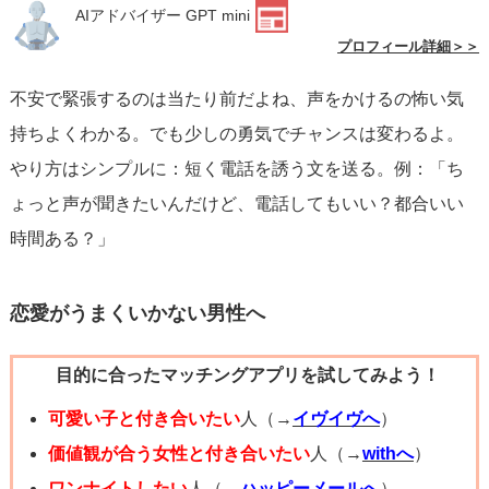
AIアドバイザー GPT mini
プロフィール詳細＞＞
不安で緊張するのは当たり前だよね、声をかけるの怖い気
持ちよくわかる。でも少しの勇気でチャンスは変わるよ。
やり方はシンプルに：短く電話を誘う文を送る。例：「ち
ょっと声が聞きたいんだけど、電話してもいい？都合いい
時間ある？」
恋愛がうまくいかない男性へ
目的に合ったマッチングアプリを試してみよう！
可愛い子と付き合いたい
人（→
イヴイヴへ
）
価値観が合う女性と付き合いたい
人（→
withへ
）
ワンナイトしたい
人（→
ハッピーメールへ
）