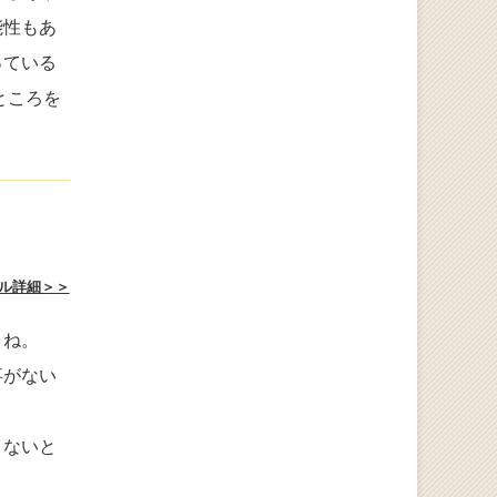
能性もあ
っている
ところを
ル詳細＞＞
よね。
事がない
くないと