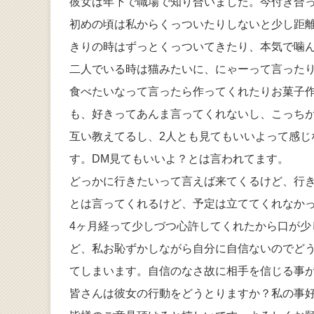
彼女は年下で職場で知り合いました。今付き合っ
初めの頃は私からくっついたりしないと少し距
きりの時はずっとくっついてきたり、本気で噛
二人でいる時は猫みたいに、にゃーって言った
食べたいなって言ったら作ってくれたりお菓子
も、好きってあんま言ってくれないし、こっち
互い教えてるし、2人とも見てもいいよって感じ
す。DM見てもいいよ？とは言われてます。
どっかに行きたいって言えば来てくるけど、行
とは言ってくれるけど、予定は立ててくれなか
4ヶ月経って少しづつ心許してくれたから口が
ど、私お恥ずかしながら自分に自信ないのでど
てしまいます。自信のなさ故に相手を信じる事
皆さんは彼女の行動をどうとりますか？私の事