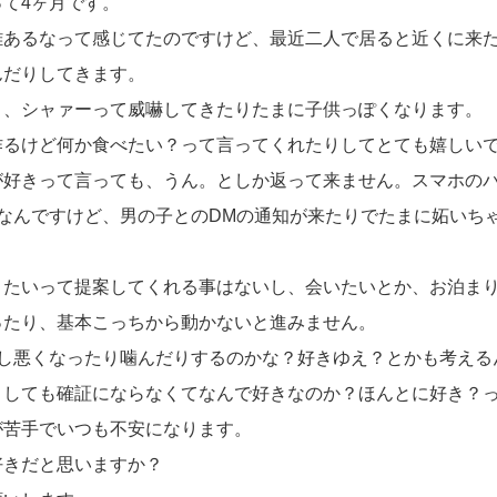
て4ヶ月です。
離あるなって感じてたのですけど、最近二人で居ると近くに来た
んだりしてきます。
り、シャァーって威嚇してきたりたまに子供っぽくなります。
作るけど何か食べたい？って言ってくれたりしてとても嬉しい
が好きって言っても、うん。としか返って来ません。スマホの
なんですけど、男の子とのDMの通知が来たりでたまに妬いち
きたいって提案してくれる事はないし、会いたいとか、お泊ま
ったり、基本こっちから動かないと進みません。
少し悪くなったり噛んだりするのかな？好きゆえ？とかも考える
うしても確証にならなくてなんで好きなのか？ほんとに好き？
が苦手でいつも不安になります。
好きだと思いますか？