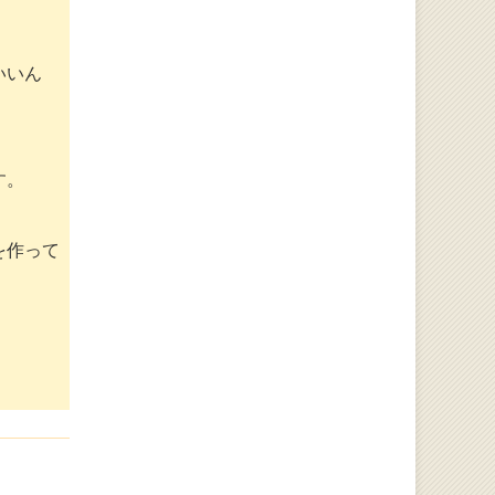
いいん
す。
を作って