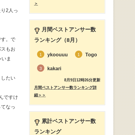
＞
り2人っ
月間ベストアンサー数
です。で
ランキング（8月）
パスもお
ykoouuu
Togo
1
1
ゃいま
kakari
3
りしたい
8月9日12時26分更新
月間ベストアンサー数ランキング詳
細＞＞
んですけ
ってなっ
累計ベストアンサー数
ランキング