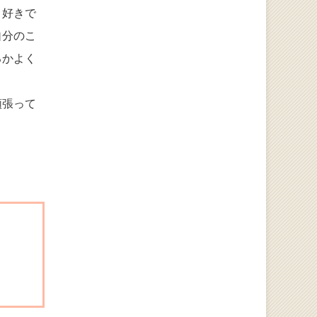
り好きで
自分のこ
るかよく
頑張って