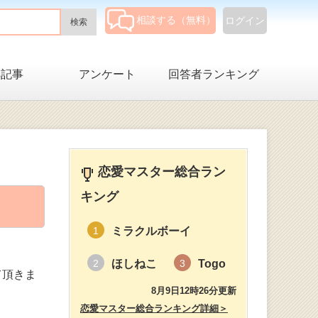
相談する（無料）
ログイン
集記事
アンケート
回答者ランキング
恋愛マスター総合ラン
キング
ミラクルボーイ
1
ほしねこ
Togo
2
3
て頂きま
8月9日12時26分更新
恋愛マスター総合ランキング詳細＞