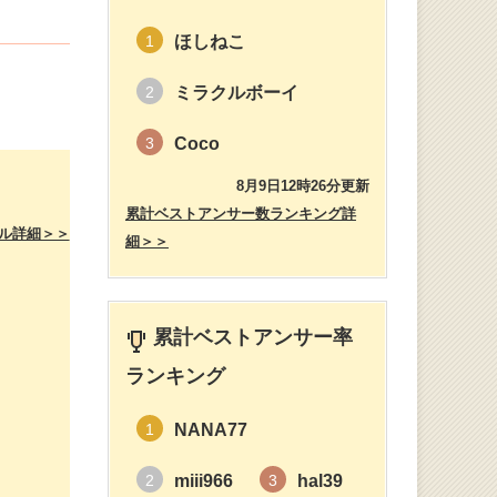
ほしねこ
1
ミラクルボーイ
2
Coco
3
8月9日12時26分更新
累計ベストアンサー数ランキング詳
ル詳細＞＞
細＞＞
累計ベストアンサー率
ランキング
NANA77
1
miii966
hal39
2
3