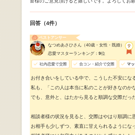
皆様のご意見頂けると嬉しいです。よろしくお
回答（
4
件）
ベストアンサー
なつめあさひさん
（40歳・女性・既婚）
恋愛マスターランキング：
9
位
社内恋愛で交際
合コン・紹介で交際
マッ
お付き合いをしている中で、こうした不安にな
私も、「この人は本当に私のことが好きなのか
でも、意外と、はたから見ると順調な交際だっ
相談者様の状況を見ると、交際はやはり順調に
お相手も少しずつ、素直に甘えられるようにな