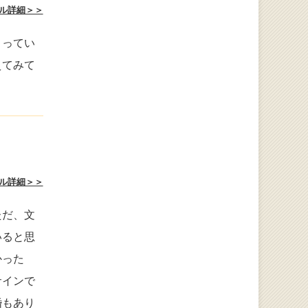
ル詳細＞＞
まってい
えてみて
ル詳細＞＞
ただ、文
いると思
かった
サインで
婚もあり