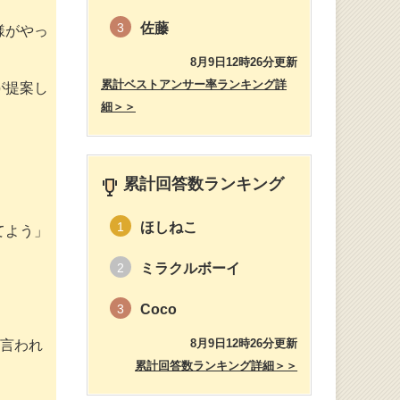
佐藤
3
様がやっ
8月9日12時26分更新
累計ベストアンサー率ランキング詳
が提案し
細＞＞
累計回答数ランキング
ほしねこ
1
てよう」
ミラクルボーイ
2
Coco
3
8月9日12時26分更新
と言われ
累計回答数ランキング詳細＞＞