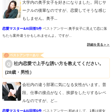
大学内の奥手女子を好きになりました。同じサ
ークルの後輩なのですが、恋愛してそうな感じ
もしません。奥手
...
恋愛マスター&AI回答5件
ベストアンサー:
奥手女子に見えて恋に落
ちたら案外違うかもしれませんよ。ですが...
詳細を見る＞＞
ベストアンサーあり
社内恋愛で上手な誘い方を教えてください。
(28歳・男性）
会社内の違う部署に気になる女性がいます。普
段、仕事の接点がなく、挨拶をしたりするレベ
ルなのですが、ど
...
恋愛マスター&AI回答6件
ベストアンサー:
初めまして、1番は彼女