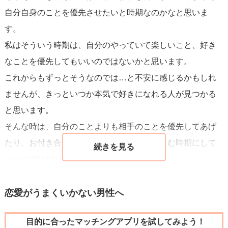
自分自身のことを優先させたいと時期なのかなと思いま
す。
私はそういう時期は、自分のやっていて楽しいこと、好き
なことを優先してもいいのではないかと思います。
これからもずっとそうなのでは…と不安に感じるかもしれ
ませんが、きっといつか本気で好きになれる人が見つかる
と思います。
そんな時は、自分のことよりも相手のことを優先してあげ
たり、お付き合いをしてみたり、恋愛を楽しむ時期にして
いいのではないでしょうか。
まだお若いですし、いろんなことを感じたり、経験する時
期だと捉えてみてください。
恋愛がうまくいかない男性へ
付き合ったことは決して無駄ではなく、あなたに新しい発
目的に合ったマッチングアプリを試してみよう！
見をもたらしてくれたとポジティブに考えてみてください