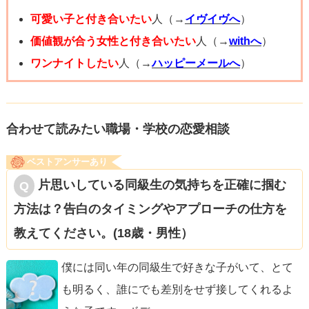
ね。
可愛い子と付き合いたい
人（→
イヴイヴへ
）
一度自分の気持ちを整理して、あなたの素直な気持ちを彼
価値観が合う女性と付き合いたい
人（→
withへ
）
女に伝えてみてください。
ワンナイトしたい
人（→
ハッピーメールへ
）
それでも付き合うと言ってくれるならば、あなたのペース
に合わせてもらいながらお付き合いを続けてもいいです
し、彼女が辛いとなったらお別れを選択するのもいい判断
合わせて読みたい職場・学校の恋愛相談
だと思います。
ベストアンサーあり
片思いしている同級生の気持ちを正確に掴む
方法は？告白のタイミングやアプローチの仕方を
教えてください。(18歳・男性）
僕には同い年の同級生で好きな子がいて、とて
も明るく、誰にでも差別をせず接してくれるよ