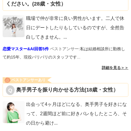
ください。(28歳・女性）
職場で仲が非常に良い男性がいます。二人で休
日にデートしたりもしているのですが、全然告
白してきません。
...
恋愛マスター&AI回答5件
ベストアンサー:
私は結婚相談所に勤務し
て約15年、現役バリバリのスタッフです...
詳細を見る＞＞
ベストアンサーあり
奥手男子を振り向かせる方法(18歳・女性）
出会って4ヶ月ほどになる、奥手男子を好きにな
って、2週間ほど前に好きバレをしたところ、そ
の日から避け
...