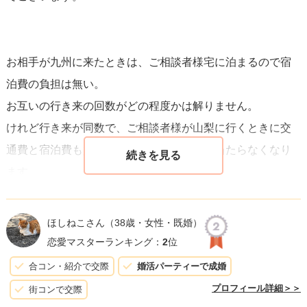
お相手が九州に来たときは、ご相談者様宅に泊まるので宿
泊費の負担は無い。
お互いの行き来の回数がどの程度かは解りません。
けれど行き来が同数で、ご相談者様が山梨に行くときに交
通費と宿泊費も負担すれば…割り勘にすら当たらなくなり
ます。
少なくとも、山梨に滞在する時の宿泊費はお相手を頼って
もいいでしょう。
ほしねこさん
（38歳・女性・既婚）
恋愛マスターランキング：
2
位
ただ、社会人でもお相手の金銭事情に余裕が無い場合もあ
合コン・紹介で交際
婚活パーティーで成婚
ります。
プロフィール詳細＞＞
街コンで交際
宿泊先を選ぶときは、お相手に選んでもらうのも一つの方