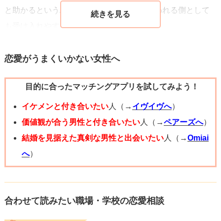
と助かるというふうに言ってもらえると言われる側として
も受け入れやすいと思いますよ。
言うのは勇気がいることだと思いますが、相談するような
気持ちで話したら彼もきっと聞いてくれると思います！
恋愛がうまくいかない女性へ
目的に合ったマッチングアプリを試してみよう！
イケメンと付き合いたい
人（→
イヴイヴへ
）
価値観が合う男性と付き合いたい
人（→
ペアーズへ
）
結婚を見据えた真剣な男性と出会いたい
人（→
Omiai
へ
）
合わせて読みたい職場・学校の恋愛相談