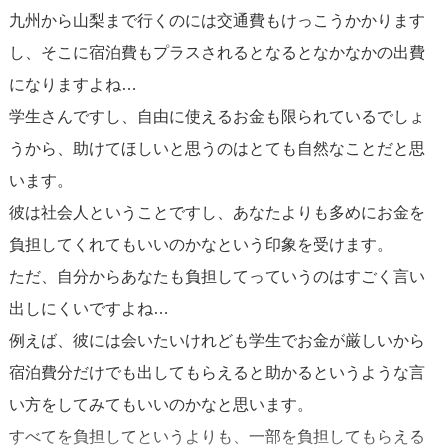
九州から山梨まで行くのには交通費もけっこうかかります
法。
し、そこに宿泊費もプラスされるとなるとなかなかの出費
そうすればお相手の金銭的負担を減らすことができます。
になりますよね…
学生さんですし、自由に使えるお金も限られているでしょ
交通費に関しては、お互いが
うから、助けてほしいと思うのはとても自然なことだと思
「金銭的に苦しくない行き来の回数」
います。
を話会えば、それぞれの負担額も合ったものになるでしょ
彼は社会人ということですし、あなたよりも多めにお金を
う。
負担してくれてもいいのかなという印象を受けます。
ただ、自分からあなたも負担してっていうのはすごく言い
遠距離恋愛はなかなか難しいものですが、ご相談者様の交
出しにくいですよね…
際が上手くいくことを願っております。
例えば、彼には会いたいけれども学生でお金が厳しいから
宿泊費分だけでも出してもらえると助かるというような言
い方をしてみてもいいのかなと思います。
すべてを負担してというよりも、一部を負担してもらえる