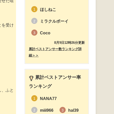
任せた喧
ほしねこ
1
ミラクルボーイ
2
とを受け
Coco
3
8月9日12時26分更新
累計ベストアンサー数ランキング詳
細＞＞
累計ベストアンサー率
ランキング
し、ふと
NANA77
1
miii966
hal39
2
3