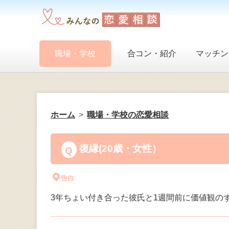
職場・学校
合コン・紹介
マッチン
ホーム
職場・学校の恋愛相談
復縁(20歳・女性）
告白
3年ちょい付き合った彼氏と1週間前に価値観の