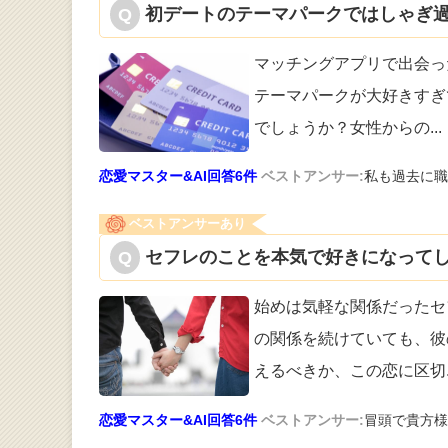
初デートのテーマパークではしゃぎ過
マッチングアプリで出会っ
テーマパー
クが大好きすぎ
でしょうか？女性からの
...
恋愛マスター&AI回答6件
ベストアンサー:
私も過去に職
ベストアンサーあり
セフレのことを本気で好きになってし
始めは気軽な関係だったセ
の関係を続け
ていても、彼
えるべきか、この恋に区切
恋愛マスター&AI回答6件
ベストアンサー:
冒頭で貴方様