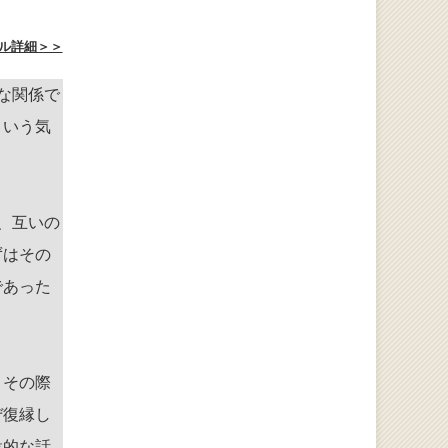
ル詳細＞＞
な関係で
という気
、互いの
ずはその
であった
、その際
ぜ復縁し
設的な話