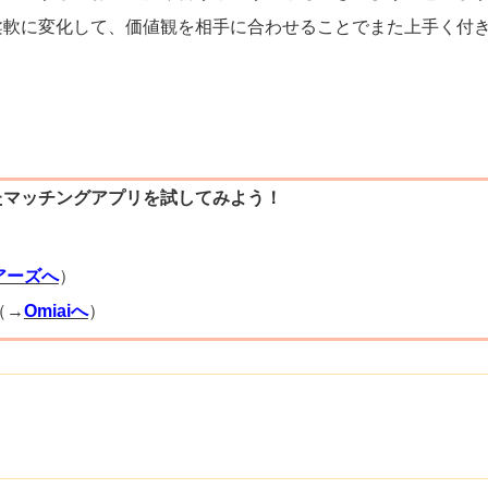
柔軟に変化して、価値観を相手に合わせることでまた上手く付
たマッチングアプリを試してみよう！
）
アーズへ
）
（→
Omiaiへ
）