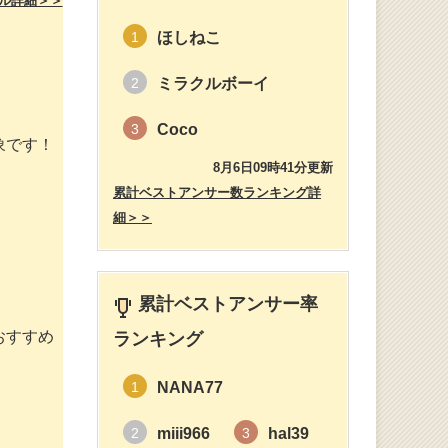
ル詳細＞＞
ほしねこ
1
ミラクルボーイ
2
Coco
3
象です！
8月6日09時41分更新
累計ベストアンサー数ランキング詳
細＞＞
累計ベストアンサー率
おすすめ
ランキング
NANA77
1
miii966
hal39
2
3