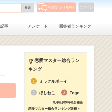
相談する（無料）
ログイン
集記事
アンケート
回答者ランキング
恋愛マスター総合ラン
キング
ミラクルボーイ
1
ほしねこ
Togo
2
3
8月6日09時41分更新
恋愛マスター総合ランキング詳細＞