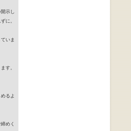
つ開示し
れずに。
していま
。
ります。
しめるよ
で締めく