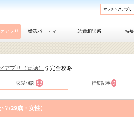
グアプリ
婚活パーティー
結婚相談所
特
グアプリ（電話）
を完全攻略
恋愛相談
83
特集記事
0
？(29歳・女性）