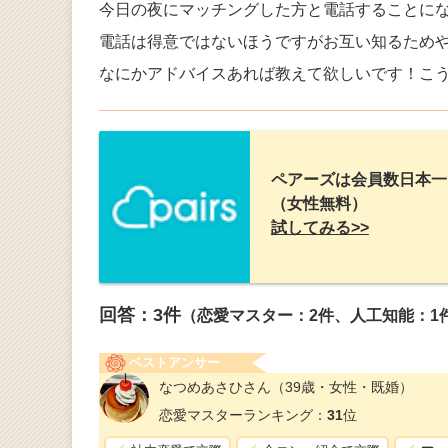
今日の夜にマッチングした方と電話することに
電話は得意ではないほうですがお互い知るため
なにかアドバイスあれば教えて欲しいです！こ
ペアーズは会員数日本一
（女性無料）
試してみる>>
回答：
3
件
（恋愛マスター：2件、人工知能：1
ベストアンサー
なつめあさひさん
（39歳・女性・既婚）
恋愛マスターランキング：
31
位