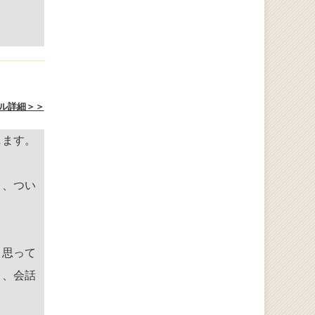
ル詳細＞＞
します。
と、つい
と思って
と、会話