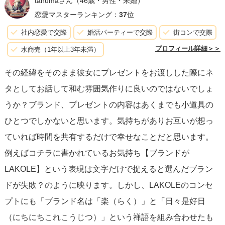
tanumaさん
（46歳・男性・未婚）
恋愛マスターランキング：
37
位
社内恋愛で交際
婚活パーティーで交際
街コンで交際
プロフィール詳細＞＞
水商売（1年以上3年未満）
その経緯をそのまま彼女にプレゼントをお渡しした際にネ
タとしてお話して和む雰囲気作りに良いのではないでしょ
うか？ブランド、プレゼントの内容はあくまでも小道具の
ひとつでしかないと思います。気持ちがありお互いが想っ
ていれば時間を共有するだけで幸せなことだと思います。
例えばコチラに書かれているお気持ち【ブランドが
LAKOLE】という表現は文字だけで捉えると選んだブラン
ドが失敗？のように映ります。しかし、LAKOLEのコンセ
プトにも「ブランド名は「楽（らく）」と「日々是好日
（にちにちこれこうじつ）」という禅語を組み合わせたも