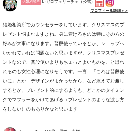
レガロフェリーチェ
（公式）
結婚相談所
だのか
、
どのような思いを込めたのか
を伝えることも忘れ
プロフィール詳細＞＞
ずに。その言葉が彼女にとって一番のプレゼントになる場
結婚相談所でカウンセラーをしています。クリスマスのプ
合も多いのです。実際にプレゼントを選ぶ際の労力や、彼
レゼント悩まれますよね。身に着けるものは特にその方の
女への思いを共有することで、二人の絆はさらに深まるで
好みが大事になります。普段使っているとか、ショップへ
しょう。
いかれていれば問題ないと思いますが、クリスマスプレゼ
ントなので、普段使いよりもちょっとよいものを、と思わ
つまり、彼女との関係性、彼女の個性や好みを考慮するな
れるのも女性心理になりそうです。一言、「これは普段使
らば、LAKOLEのマフラーは「あり」でしょう。プレゼン
いに」とか「デザインがよかったから」など添えてお渡し
ト選びで大切なのは、価格やブランド名ではなく、
そのプ
するとか、プレゼント的にするよりも、どこかのタイミン
レゼントが二人の関係を象徴するかどうか、愛情を形にす
グでマフラーをかけてあげる（プレゼントのような渡し方
るかどうか
です。あなたの温かい心遣いが、きっと彼女の
をしない）のもありかなと思います。
心に響くはずです。