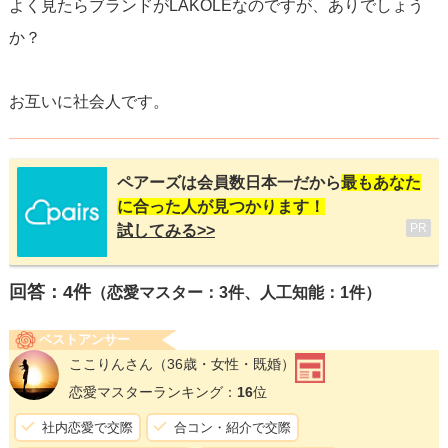
よく見たらブランドがLAKOLEなのですが、ありでしょう
か？
お互いに社会人です。
ペアーズは会員数日本一だから
最もあなた
に合った人が見つかります！
PR
試してみる>>
回答：
4
件
（恋愛マスター：3件、人工知能：1件）
ベストアンサー
ここりんさん
（36歳・女性・既婚）
恋愛マスターランキング：
16
位
社内恋愛で交際
合コン・紹介で交際