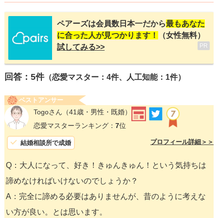
ペアーズは会員数日本一だから
最もあなた
に合った人が見つかります！
（女性無料）
PR
試してみる>>
回答：
5
件
（恋愛マスター：4件、人工知能：1件）
ベストアンサー
Togoさん
（41歳・男性・既婚）
恋愛マスターランキング：
7
位
プロフィール詳細＞＞
結婚相談所で成婚
Q：大人になって、好き！きゅんきゅん！という気持ちは
諦めなければいけないのでしょうか？
A：完全に諦める必要はありませんが、昔のように考えな
い方が良い。とは思います。