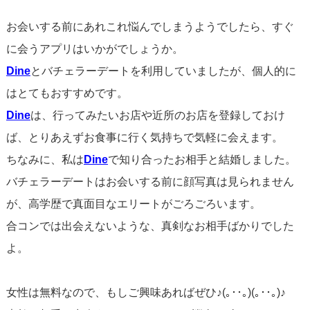
る瞬間は自然と訪れるものです。
お会いする前にあれこれ悩んでしまうようでしたら、すぐ
に会うアプリはいかがでしょうか。
大人の恋愛では、相手との共通の価値観、相互の尊重、理
Dine
とバチェラーデートを利用していましたが、個人的に
解が深まることが「付き合い続けよう」と思える重要な要
はとてもおすすめです。
素になります。一緒にいる安心感、お互いを支え合える関
Dine
は、行ってみたいお店や近所のお店を登録しておけ
係性、共に成長していく喜びなど、恋愛が深まるにつれて
ば、とりあえずお食事に行く気持ちで気軽に会えます。
「好き」の形は変わっていくもの
です。なので、必ずしも
ちなみに、私は
Dine
で知り合ったお相手と結婚しました。
最初から「きゅんきゅん」する必要はありませんが、その
バチェラーデートはお会いする前に顔写真は見られません
人の存在が自分の人生にとって大切で、尊重し合える関係
が、高学歴で真面目なエリートがごろごろいます。
であることが重要です。
合コンでは出会えないような、真剣なお相手ばかりでした
よ。
小さな共感や日々の安心感から恋愛感情は深まります。
「好き」や「きゅんきゅん」を再発見する鍵は、相手との
女性は無料なので、もしご興味あればぜひ♪(｡･･｡)(｡･･｡)♪
コミュニケーションを通じて、自分自身も相手も楽しむこ