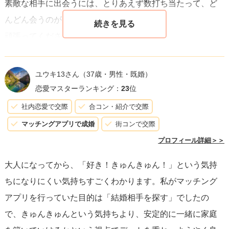
素敵な相手に出会うには、とりあえず数打ち当たって、ど
と
です。一緒に笑い、共有できる価値観を見つけ、お互い
んどん会うのが良いと思いますよ！
の成長を支え合うことで、大人の恋愛でも十分に「きゅん
頑張ってくださいね。
きゅん」する瞬間はやってきます。
ユウキ13さん
（37歳・男性・既婚）
恋愛マスターランキング：
23
位
社内恋愛で交際
合コン・紹介で交際
マッチングアプリで成婚
街コンで交際
プロフィール詳細＞＞
大人になってから、「好き！きゅんきゅん！」という気持
ちになりにくい気持ちすごくわかります。私がマッチング
アプリを行っていた目的は「結婚相手を探す」でしたの
で、きゅんきゅんという気持ちより、安定的に一緒に家庭