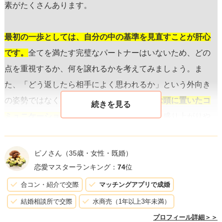
素がたくさんあります。
最初の一歩としては、自分の中の基準を見直すことが肝心
です。
全てを満たす完璧なパートナーはいないため、どの
点を重視するか、何を譲れるかを考えてみましょう。ま
た、「どう返したら相手によく思われるか」という外向き
の姿勢ではなく、
自分自身も楽しむことを念頭に置いたコ
ミュニケーション
を心掛けると、話が自然と盛り上がりや
すくなります。
ピノさん
（35歳・女性・既婚）
マッチングアプリを使う上で
「無理に合わせよう」と思わ
恋愛マスターランキング：
74
位
ず、自分の本当の興味や価値観を共有できる相手を求める
合コン・紹介で交際
マッチングアプリで成婚
ことも大切です。これにより、無理なく自然体でいられる
結婚相談所で交際
水商売（1年以上3年未満）
関係性を築くことができます。その中で、「きゅん」とす
プロフィール詳細＞＞