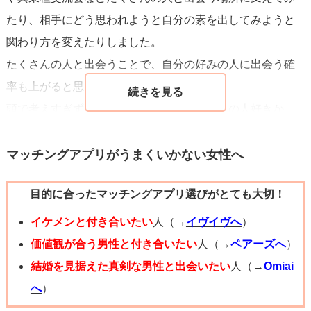
たり、相手にどう思われようと自分の素を出してみようと
関わり方を変えたりしました。
たくさんの人と出会うことで、自分の好みの人に出会う確
率も上がると思います。
頭で考えすぎず、五感をフル活用して、「この人好きか
も！」という人に出会ってほしいなと思います。
きっとこれからきゅんとするような好きな人ができると思
マッチングアプリがうまくいかない女性へ
うので諦めないでがんばってください！
目的に合ったマッチングアプリ選びがとても大切！
イケメンと付き合いたい
人（→
イヴイヴへ
）
価値観が合う男性と付き合いたい
人（→
ペアーズへ
）
結婚を見据えた真剣な男性と出会いたい
人（→
Omiai
へ
）