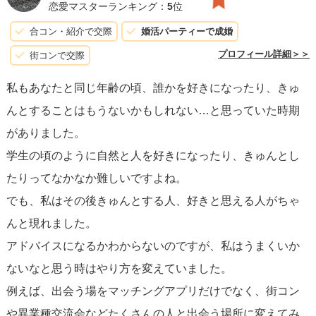
良い面を見てあげるようにすると、今まで見えていなかっ
恋愛マスターランキング：
5
位
た部分も見えて恋愛が楽しくなるかもしれませんね。
合コン・紹介で交際
婚活パーティーで成婚
応援しています。がんばってください。
プロフィール詳細＞＞
街コンで交際
私もあなたと同じ年齢の頃、誰かを好きになったり、きゅ
んとすることはもうないかもしれない…と思っていた時期
がありました。
学生の頃のように自然と人を好きになったり、きゅんとし
たりってなかなか難しいですよね。
でも、私はその後きゅんとする人、好きと思える人がちゃ
んと現れました。
アドバイスになるかわからないのですが、私はうまくいか
ないなと思う時はやり方を変えていました。
例えば、出会う場をマッチングアプリだけでなく、街コン
や異業種交流会などたくさんの人と出会う場所に変えてみ