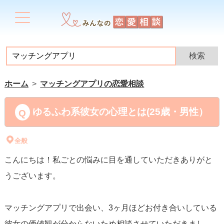
ホーム
マッチングアプリの恋愛相談
ゆるふわ系彼女の心理とは(25歳・男性）
全般
こんにちは！私ごとの悩みに目を通していただきありがと
うございます。
マッチングアプリで出会い、3ヶ月ほどお付き合いしている
彼女の価値観が分からないため相談させていただきまし