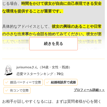
じる場合、
時間をかけて彼女が自由に自己表現できる安全
な環境を提供することが重要です。
具体的なアドバイスとして、
彼女の興味のあることや日常
の小さな出来事から会話を始めてみてください。彼女が楽
しんでいる話題や活動に焦点を当てると、彼女が価値を置
くものが自然と見えてくるでしょう。
また、デートの際に
は彼女に選択肢を提示してみるのも一つの方法です。「こ
このカフェとあのレストラン、どっちがいい？」といった
jurisumoaさん
（34歳・女性・既婚）
ように、日常の選択から彼女の好みや価値観を垣間見るチ
恋愛マスターランキング：
70
位
ャンスがあります。
婚活パーティーで交際
結婚相談所で成婚
プロフィール詳細＞＞
街コンで交際
受身な彼女の行動や連絡の頻度については、必ずしも心配
お相手が話しやすくなるには、まずは質問者様が心を開く
する必要はありません。
彼女自身のコミュニケーションス