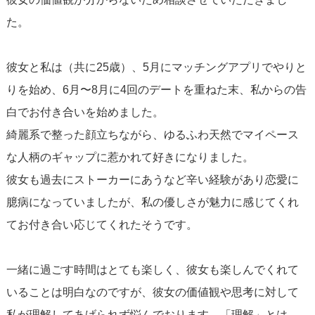
た。
彼女と私は（共に25歳）、5月にマッチングアプリでやりと
りを始め、6月〜8月に4回のデートを重ねた末、私からの告
白でお付き合いを始めました。
綺麗系で整った顔立ちながら、ゆるふわ天然でマイペース
な人柄のギャップに惹かれて好きになりました。
彼女も過去にストーカーにあうなど辛い経験があり恋愛に
臆病になっていましたが、私の優しさが魅力に感じてくれ
てお付き合い応じてくれたそうです。
一緒に過ごす時間はとても楽しく、彼女も楽しんでくれて
いることは明白なのですが、彼女の価値観や思考に対して
私が理解してあげられず悩んでおります。「理解」とは、