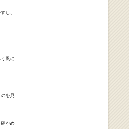
ですし、
いう風に
うのを見
を確かめ