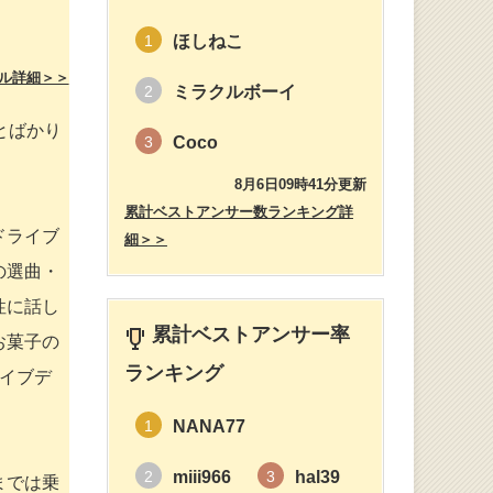
ほしねこ
1
ル詳細＞＞
ミラクルボーイ
2
とばかり
Coco
3
8月6日09時41分更新
累計ベストアンサー数ランキング詳
ドライブ
細＞＞
の選曲・
性に話し
累計ベストアンサー率
お菓子の
ランキング
イブデ
NANA77
1
miii966
hal39
2
3
までは乗