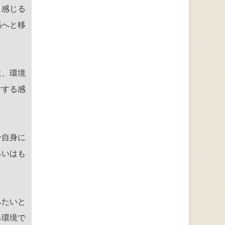
と感じる
係へと移
は、環境
対する感
分自身に
るいはも
みたいと
る環境で