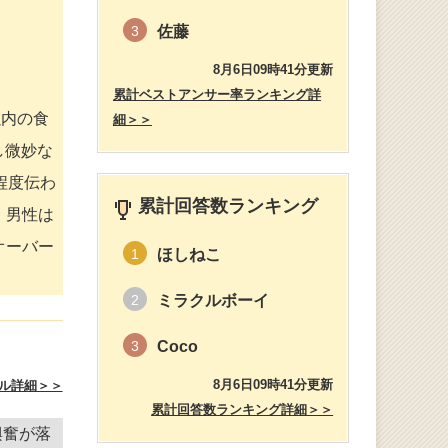
佐藤
3
8月6日09時41分更新
累計ベストアンサー率ランキング詳
以内の食
細＞＞
し微妙な
程度伝わ
累計回答数ランキング
。男性は
オーバー
ほしねこ
1
ミラクルボーイ
2
Coco
3
8月6日09時41分更新
ル詳細＞＞
累計回答数ランキング詳細＞＞
興奮が落