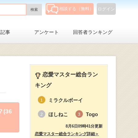
相談する（無料）
ログイン
集記事
アンケート
回答者ランキング
恋愛マスター総合ラン
キング
ミラクルボーイ
1
(36
ほしねこ
Togo
2
3
8月6日09時41分更新
恋愛マスター総合ランキング詳細＞