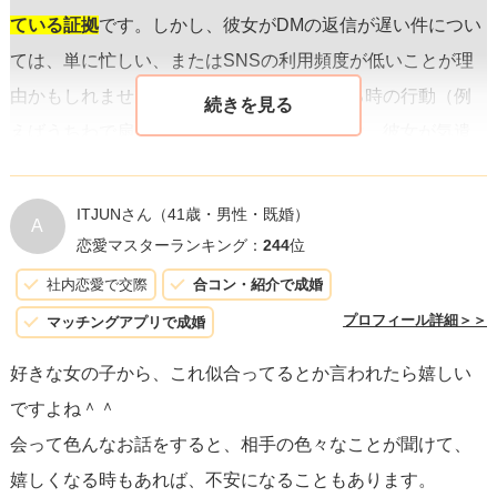
ている証拠
です。しかし、彼女がDMの返信が遅い件につい
ては、単に忙しい、またはSNSの利用頻度が低いことが理
由かもしれません。また、実際に会っている時の行動（例
えばうちわで扇ぐなどの身体的な親切さ）は、彼女が気遣
いができる人であり、あなたの快適さを考えてくれている
とも取れます。
ITJUNさん
（41歳・男性・既婚）
A
恋愛マスターランキング：
244
位
一方で、これらの行動や会話が恋愛的な関心から来ている
社内恋愛で交際
合コン・紹介で成婚
のか、単に非常に良い友人としての関係を築きたいと考え
プロフィール詳細＞＞
マッチングアプリで成婚
ているのかを見分けるのは難しいかもしれません。この区
好きな女の子から、これ似合ってるとか言われたら嬉しい
別をつける最も確かな方法は、
直接彼女の気持ちを尋ねる
ですよね＾＾
こと
です。２人きりの状況で、彼女がこの関係をどう考え
会って色んなお話をすると、相手の色々なことが聞けて、
ているか、あなたとこれ以上に進展することにオープンか
嬉しくなる時もあれば、不安になることもあります。
どうかについて話してみることをお勧めします。ただし、