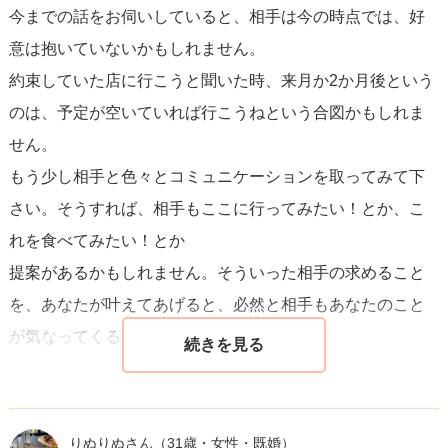
今までの話をお伺いしていると、相手は今の時点では、好
この話をする際は、彼女の答えによっては関係の性質が変
意は抱いていないかもしれません。
わる可能性がありますので、その場の雰囲気や彼女の感情
約束していた店に行こうと聞いた時、来月か2か月後という
を尊重するよう心がけてください。
のは、予定が空いていれば行こうねという合図かもしれま
せん。
あなたと彼女との繋がりは、共通の趣味を超えた何かに発
もう少し相手と色々とコミュニケーションを取ってみて下
展する可能性を秘めていますが、その次のステップを踏み
さい。そうすれば、相手もここに行ってみたい！とか、こ
出すには、お互いの気持ちをはっきりとさせ、正直なコミ
れを食べてみたい！とか
ュニケーションをとることが重要です。
提案があるかもしれません。そういった相手の求めること
を、あなたが叶えてあげると、必然と相手もあなたのこと
が気なってくるかもしれません。
青春ですね！頑張って下さい！応援しています！
りぬりぬさん
（31歳・女性・既婚）