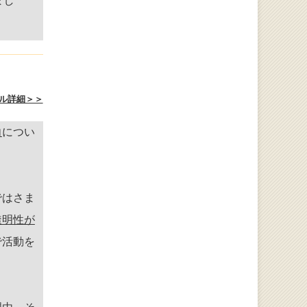
まし
ル詳細＞＞
向
につい
ではさま
透明性が
で活動を