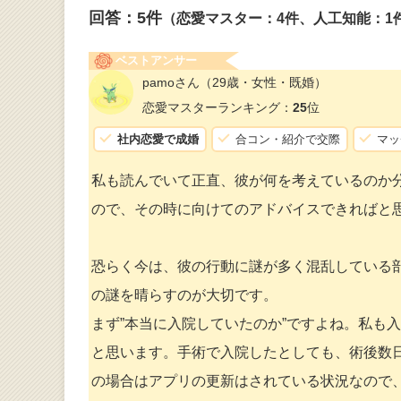
回答：
5
件
（恋愛マスター：4件、人工知能：1
ベストアンサー
pamoさん
（29歳・女性・既婚）
恋愛マスターランキング：
25
位
社内恋愛で成婚
合コン・紹介で交際
マッ
私も読んでいて正直、彼が何を考えているのか
ので、その時に向けてのアドバイスできればと
恐らく今は、彼の行動に謎が多く混乱している
の謎を晴らすのが大切です。
まず”本当に入院していたのか”ですよね。私も
と思います。手術で入院したとしても、術後数
の場合はアプリの更新はされている状況なので