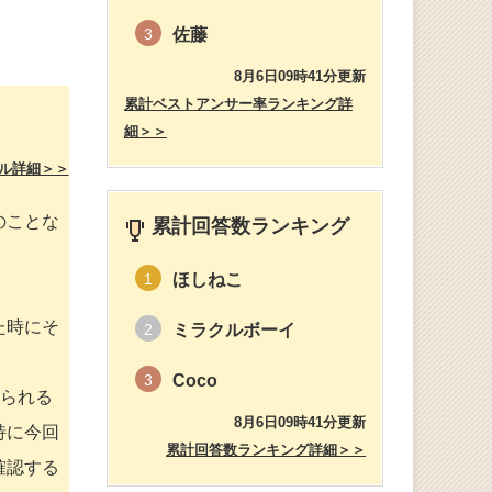
佐藤
3
8月6日09時41分更新
累計ベストアンサー率ランキング詳
細＞＞
ル詳細＞＞
のことな
累計回答数ランキング
ほしねこ
1
た時にそ
ミラクルボーイ
2
Coco
3
限られる
8月6日09時41分更新
特に今回
累計回答数ランキング詳細＞＞
確認する