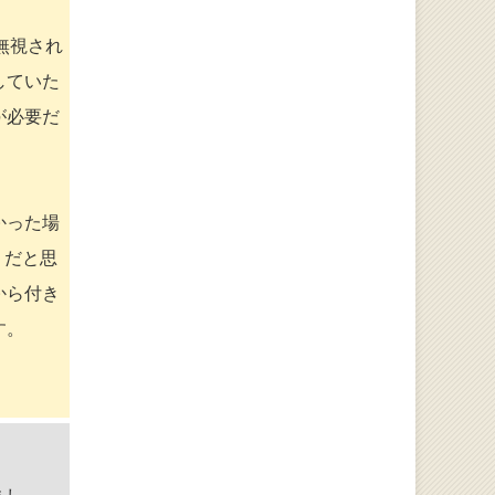
無視され
していた
が必要だ
かった場
リだと思
から付き
す。