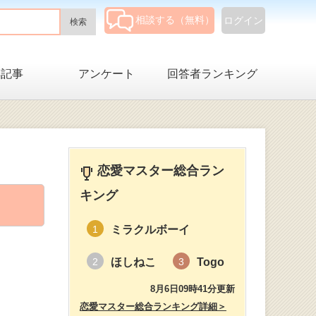
相談する（無料）
ログイン
集記事
アンケート
回答者ランキング
恋愛マスター総合ラン
キング
ミラクルボーイ
1
ほしねこ
Togo
2
3
8月6日09時41分更新
恋愛マスター総合ランキング詳細＞