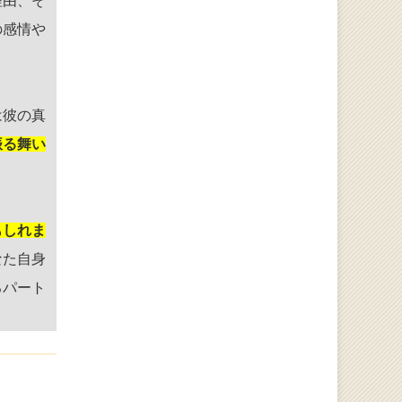
理由、そ
の感情や
は彼の真
振る舞い
もしれま
なた自身
るパート