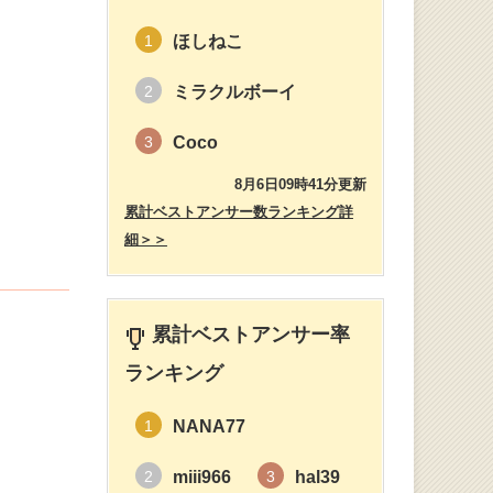
ほしねこ
1
ミラクルボーイ
2
Coco
3
8月6日09時41分更新
累計ベストアンサー数ランキング詳
細＞＞
累計ベストアンサー率
ランキング
NANA77
1
miii966
hal39
2
3