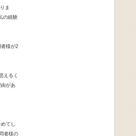
ありま
私の経験
者様が2
思えるく
理由があ
冷めてし
問者様の