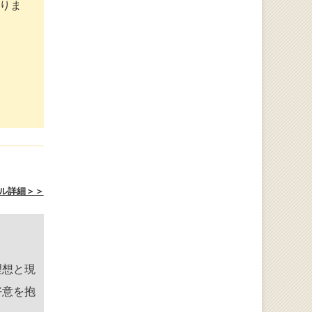
りま
ル詳細＞＞
理想と現
好意を抱