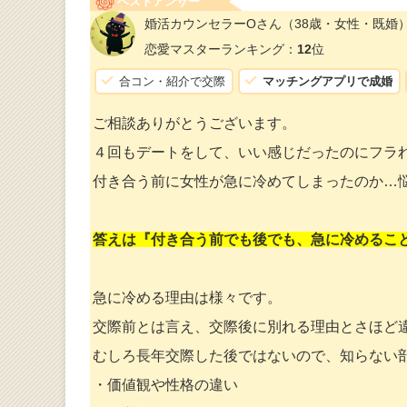
ベストアンサー
婚活カウンセラーOさん
（38歳・女性・既婚
恋愛マスターランキング：
12
位
合コン・紹介で交際
マッチングアプリで成婚
ご相談ありがとうございます。
４回もデートをして、いい感じだったのにフラ
付き合う前に女性が急に冷めてしまったのか…
答えは『付き合う前でも後でも、急に冷めるこ
急に冷める理由は様々です。
交際前とは言え、交際後に別れる理由とさほど
むしろ長年交際した後ではないので、知らない
・価値観や性格の違い