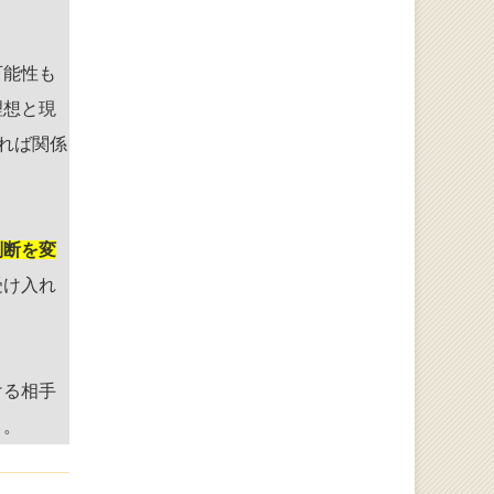
可能性も
理想と現
れば関係
判断を変
受け入れ
ける相手
う。