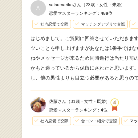
satsumarikoさん
（23歳・女性・未婚）
A
恋愛マスターランキング：
486
位
社内恋愛で交際
マッチングアプリで交際
はじめまして。ご質問に回答させていただきま
ツいことを申し上げますがあなたは1番手では
ねやメッセージが来るため同時進行は当たり前
かもと迷っているから保留にされたと思います
し、他の男性よりも目立つ必要があると思うの
佐藤さん
（31歳・女性・既婚）
恋愛マスターランキング：
4
位
社内恋愛で交際
合コン・紹介で交際
マッ