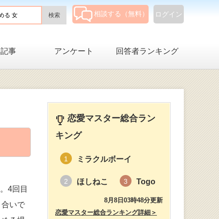
相談する（無料）
ログイン
集記事
アンケート
回答者ランキング
恋愛マスター総合ラン
キング
ミラクルボーイ
1
ほしねこ
Togo
2
3
。4回目
8月8日03時48分更新
き合いで
恋愛マスター総合ランキング詳細＞