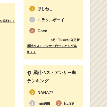
ほしねこ
1
ミラクルボーイ
2
ル詳細＞＞
Coco
3
8月8日03時48分更新
累計ベストアンサー数ランキング詳
細＞＞
累計ベストアンサー率
ランキング
NANA77
1
。
miii966
hal39
2
3