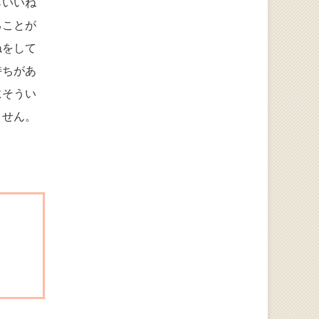
らいいね
ることが
ねをして
持ちがあ
にそうい
ません。