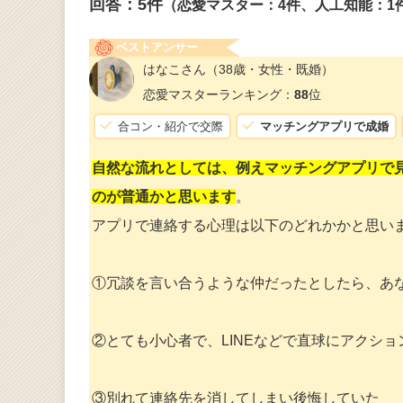
回答：
5
件
（恋愛マスター：4件、人工知能：1
ベストアンサー
はなこさん
（38歳・女性・既婚）
恋愛マスターランキング：
88
位
合コン・紹介で交際
マッチングアプリで成婚
自然な流れとしては、例えマッチングアプリで見
のが普通かと思います
。
アプリで連絡する心理は以下のどれかかと思い
①冗談を言い合うような仲だったとしたら、あ
②とても小心者で、LINEなどで直球にアクシ
③別れて連絡先を消してしまい後悔していた