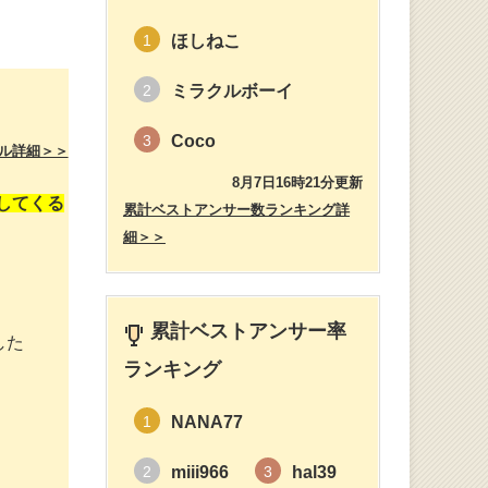
ほしねこ
1
ミラクルボーイ
2
Coco
3
ル詳細＞＞
8月7日16時21分更新
してくる
累計ベストアンサー数ランキング詳
細＞＞
累計ベストアンサー率
した
ランキング
NANA77
1
miii966
hal39
2
3