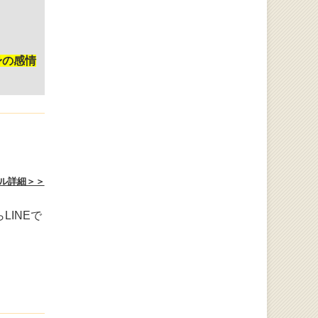
身の感情
ル詳細＞＞
INEで