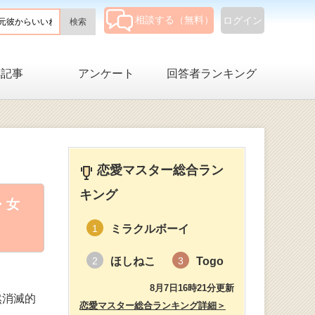
相談する（無料）
ログイン
集記事
アンケート
回答者ランキング
恋愛マスター総合ラン
キング
・女
ミラクルボーイ
1
ほしねこ
Togo
2
3
8月7日16時21分更新
然消滅的
恋愛マスター総合ランキング詳細＞