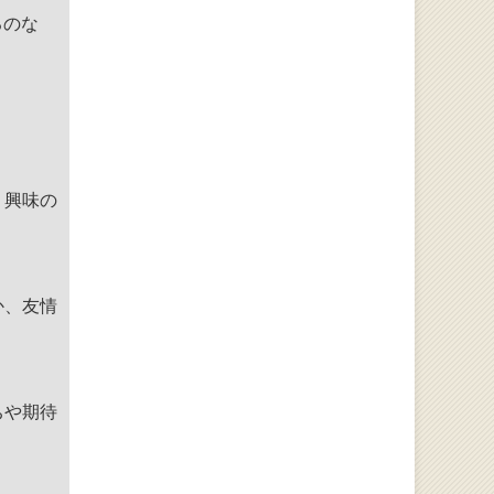
るのな
、興味の
か、友情
ちや期待