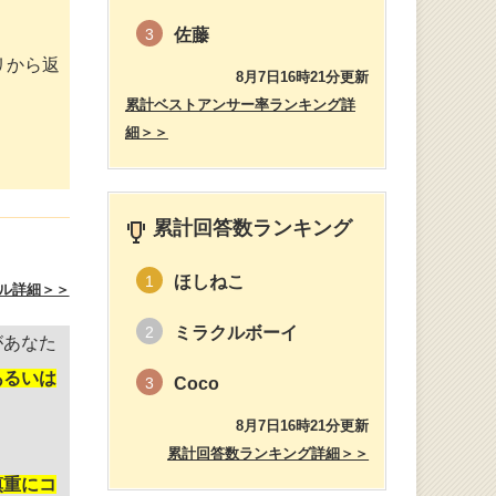
佐藤
3
リから返
8月7日16時21分更新
累計ベストアンサー率ランキング詳
細＞＞
累計回答数ランキング
ほしねこ
1
ル詳細＞＞
ミラクルボーイ
2
があなた
あるいは
Coco
3
8月7日16時21分更新
累計回答数ランキング詳細＞＞
慎重にコ