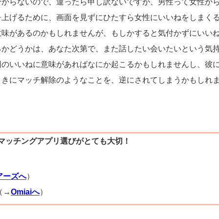
分からないので、違ったら申し訳ないですが、男性って女性か
を上げるために、画面を見ずにひたすら女性にいいねをしまく
意味があるのかもしれませんが、もしかすると気付かずにいい
るかどうかは、あなた次第で、また話したい会いたいという気
回のいいねに意味があればなにか起こるかもしれませんし、彼
ときにマッチ解除のようなことを、逆にされてしまうかもしれ
マッチングアプリ選びがとても大切！
）
アーズへ
）
（→
Omiaiへ
）