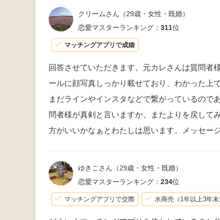
クリームさん
（29歳・女性・既婚）
恋愛マスターランキング：
311
位
マッチングアプリで成婚
回答させていただきます。元カレさんは質問者
ールに顔写真しっかり載せており、わかった上
まだラインやインスタなどで繋がっているので
問者様が真剣と言いますか、またよりを戻して
方がいいかなぁとわたしは思います。メッセー
ゆきこさん
（29歳・女性・既婚）
恋愛マスターランキング：
234
位
マッチングアプリで交際
水商売（1年以上3年