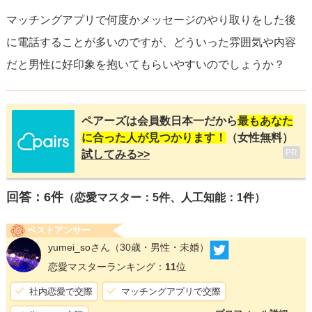
マッチングアプリで何度かメッセージのやり取りをした後
に電話することが多いのですが、どういった雰囲気や内容
だと男性に好印象を抱いてもらいやすいのでしょうか？
ペアーズは会員数日本一だから
最もあなた
に合った人が見つかります！
（女性無料）
PR
試してみる>>
回答：
6
件
（恋愛マスター：5件、人工知能：1件）
ベストアンサー
yumei_soさん
（30歳・男性・未婚）
恋愛マスターランキング：
11
位
社内恋愛で交際
マッチングアプリで交際