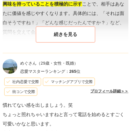
興味を持っていることを積極的に示す
ことで、相手はあな
たに価値を感じやすくなります。具体的には、「それは面
白そうですね！」「どんな感じだったんですか？」など、
質問を交えて会話を深めていくと良いです。
気を付けるべきは、
ネガティブな話題や過度の自己開示は
控える
こと。初対面の印象を悪くする恐れがあります。ま
めぐさん
（29歳・女性・既婚）
た、
会話のテンポ
を大切にし、相手の話を遮らないように
恋愛マスターランキング：
265
位
しましょう。
社内恋愛で交際
マッチングアプリで交際
プロフィール詳細＞＞
街コンで交際
快適な電話の環境作りも重要です。通話時は
周囲が静かで
慣れてない感を出しましょう。笑
安心して話せる場所を選び
、通話品質にも気をつけて。ノ
ちょっと照れちゃいますねと言って電話を始めるとすごく
イズが少なく、相手の声がクリアに聞こえるようにするこ
可愛いかなと思います。
とは、快適な会話に欠かせません。