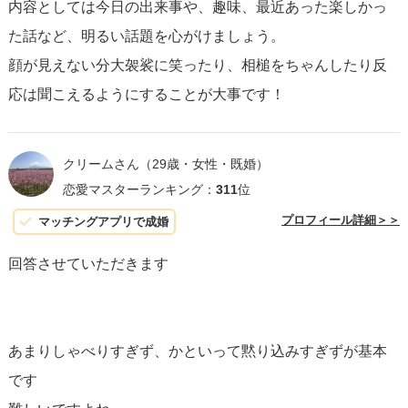
内容としては今日の出来事や、趣味、最近あった楽しかっ
た話など、明るい話題を心がけましょう。
最後に、
自然な笑顔を意識すると良い
でしょう。相手には
顔が見えない分大袈裟に笑ったり、相槌をちゃんしたり反
見えませんが、笑顔は声にも表れ、明るく暖かな印象を与
応は聞こえるようにすることが大事です！
えます。一緒に笑いながら会話ができると、また話をした
くなるような好印象を残すことができます。
クリームさん
（29歳・女性・既婚）
これらのアプローチを心がけることで、電話をとおしても
恋愛マスターランキング：
311
位
相手に良い印象を持ってもらいやすくなるはずです。
プロフィール詳細＞＞
マッチングアプリで成婚
回答させていただきます
あまりしゃべりすぎず、かといって黙り込みすぎずが基本
です