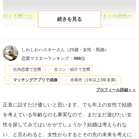
伝える際には、相手が重要視している絆の深まりや信頼の
構築について強調しながら、現時点で即座の決断を避けた
い理由をしっかりと説明
するようにしてください。これに
より、遊びでない真剣な出会いを求めていることが相手に
しわしわハスキーさん
（29歳・女性・既婚）
伝わります。
恋愛マスターランキング：
486
位
社内恋愛で交際
合コン・紹介で交際
また、嘘をついて結婚する意志があるかのように装うこと
マッチングアプリで成婚
水商売（1年以上3年未満）
は避けるべきです。それは相手を欺く行為であり、後に信
プロフィール詳細＞＞
頼を失う原因になるでしょう。重要なことは、誠実さをも
正直に話すだけ優しいと思います。でも年上の女性で結婚
ってコミュニケーションを取り、共感と理解を築くことで
を考えている年齢なのも事実なので、まだまだ遊びたい女
す。自身の感じていることや結婚観についてオープンに話
性を探してみてはいかがでしょうか？結婚は考えられな
し、
互いの価値観が合致するかどうかを見極めることも恋
い、と言われると、女性からするとその先の未来を考えに
愛においては重要
です。