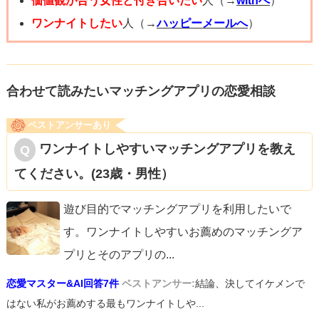
価値観が合う女性と付き合いたい
人（→
withへ
）
思うもの。
ワンナイトしたい
人（→
ハッピーメールへ
）
なので3～4回もデートをせず、初めの内から『じっくりお
付き合いをしていきたい』という事を言い、合わない人に
は早々に引いてもらう方が、お互いにとって良いです。
合わせて読みたいマッチングアプリの恋愛相談
ベストアンサーあり
2.いつまでに結婚しようと思っているのか、具体的な期間を
ワンナイトしやすいマッチングアプリを教え
言う
てください。(23歳・男性）
相手の事を考えるなら、いつまでに結婚しようと思ってい
るのか。具体的に言う方が女性側としては助かります。
遊び目的でマッチングアプリを利用したいで
一番質が悪いのは、結婚をほのめかしておきながら、ズル
す。ワンナイトしやすいお薦めのマッチングア
ズルと恋人関係を引き延ばす事。延ばされた挙句『合わな
プリとそのアプリの
...
いと思った。別れよう』なんて言われた日には…。
恋愛マスター&AI回答7件
ベストアンサー:
結論、決してイケメンで
子供が欲しい女性にとって一番やってほしくないことは時
はない私がお薦めする最もワンナイトしや...
間を奪われること。