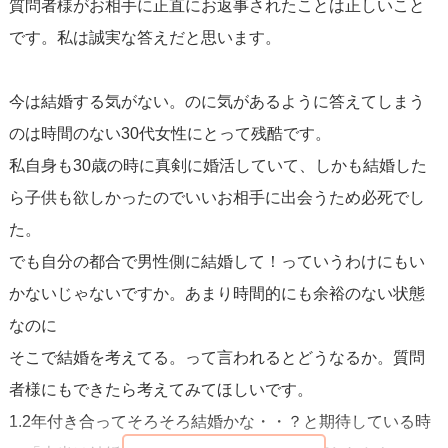
質問者様がお相手に正直にお返事されたことは正しいこと
見てください。
です。私は誠実な答えだと思います。
30代前半は、結婚に焦る人が多いです。
今は結婚する気がない。のに気があるように答えてしまう
焦り、不安、不安、不安、、、いろんなことを考えてしま
のは時間のない30代女性にとって残酷です。
います。
私自身も30歳の時に真剣に婚活していて、しかも結婚した
なのでその不安を少しでも軽くしてあげられるような言葉
ら子供も欲しかったのでいいお相手に出会うため必死でし
を女性へ言ってみましょう。
た。
でも自分の都合で男性側に結婚して！っていうわけにもい
かないじゃないですか。あまり時間的にも余裕のない状態
なのに
そこで結婚を考えてる。って言われるとどうなるか。質問
者様にもできたら考えてみてほしいです。
1.2年付き合ってそろそろ結婚かな・・？と期待している時