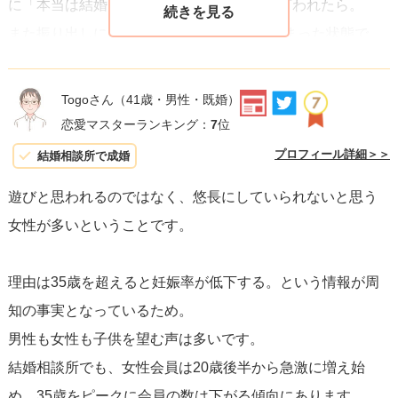
に「本当は結婚は考えていなかった」とか言われたら。
また振り出しに戻る。しかも1.2年すぎてしまった状態で
す。提訴で慰謝料ものですよ。時間は戻ってこないし。
でも世の中にはそういう話があったりします。
Togoさん
（41歳・男性・既婚）
恋愛マスターランキング：
7
位
結婚しなくても。自分の好きなことをして楽しく過ごそ
プロフィール詳細＞＞
結婚相談所で成婚
う。という価値観の方は今の時代増えてきているように感
遊びと思われるのではなく、悠長にしていられないと思う
じます。
女性が多いということです。
質問者様は今のまま誠実であって欲しいと願います。質問
文の女性の方とは残念な結果になってしまったかと思いま
理由は35歳を超えると妊娠率が低下する。という情報が周
すが
知の事実となっているため。
結果的にその方のためになっているので正しいです！
男性も女性も子供を望む声は多いです。
どうか嘘だけはつかないで下さい。
結婚相談所でも、女性会員は20歳後半から急激に増え始
め、35歳をピークに会員の数は下がる傾向にあります。