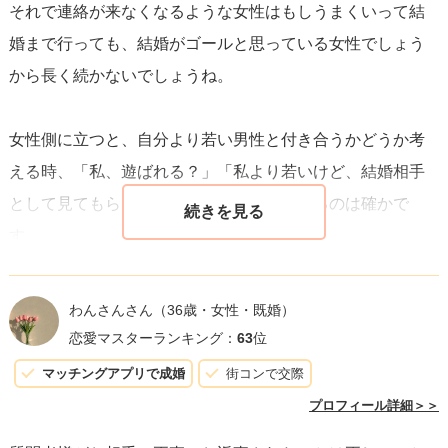
それで連絡が来なくなるような女性はもしうまくいって結
婚まで行っても、結婚がゴールと思っている女性でしょう
から長く続かないでしょうね。
女性側に立つと、自分より若い男性と付き合うかどうか考
える時、「私、遊ばれる？」「私より若いけど、結婚相手
として見てもらえるかな？」など不安になるのは確かで
す。
なのでもし質問者さんが本当に付き合いたい、その先に結
婚も視野に入れたいと思う年上女性が現れたら、
わんさんさん
（36歳・女性・既婚）
嘘はつかず、
恋愛マスターランキング：
63
位
お互いのことをよく知った上で結婚は考えたいと思ってい
マッチングアプリで成婚
街コンで交際
る。
プロフィール詳細＞＞
お付き合いの延長には結婚も考えている。と丁寧に伝えて