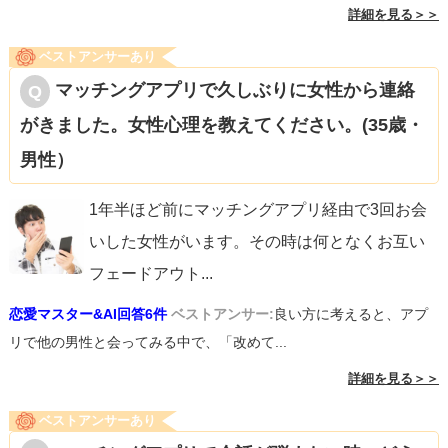
詳細を見る＞＞
年をとると妊娠率は低下し、選んでくれる男性は少なくな
ベストアンサーあり
るため、曖昧な態度は女性にとって悪手です。
マッチングアプリで久しぶりに女性から連絡
けじめをつけるという意味でも、いつまでに結婚するつも
がきました。女性心理を教えてください。(35歳・
りなのかは具体的に伝えて、有言実行すべきです。
男性）
3.条件を同年代の女性まで広げる
1年半ほど前にマッチングアプリ経由で3回お会
一番現実的な方法です。
いした女性がいます。その時は何となくお互い
30歳に近づくと本気度が上がってくるため、じっくり付き
フェードアウト
...
合いたいなら質問者様と同年代かそれ以下の方が望ましい
恋愛マスター&AI回答6件
ベストアンサー:
良い方に考えると、アプ
です。
リで他の男性と会ってみる中で、「改めて...
女性が良く言うのは
詳細を見る＞＞
・30歳までには結婚したい
・35歳までには妊娠・出産したい
ベストアンサーあり
男性は女性に比べると生物学的な要素が無いため、年齢に