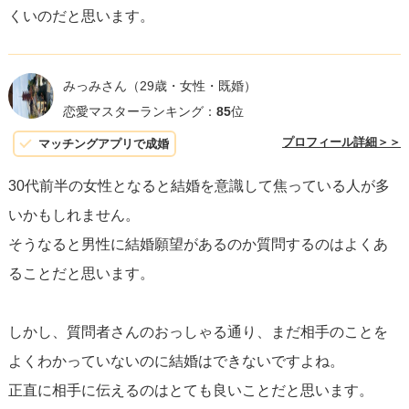
くいのだと思います。
結論として、「正直に伝えること」が正解ですが、その際
は相手の期待や不安を尊重し、相手にも自分の真剣な姿勢
みっみさん
（29歳・女性・既婚）
が伝わるように心をこめたコミュニケーションを取りまし
恋愛マスターランキング：
85
位
ょう。
プロフィール詳細＞＞
マッチングアプリで成婚
30代前半の女性となると結婚を意識して焦っている人が多
いかもしれません。
そうなると男性に結婚願望があるのか質問するのはよくあ
ることだと思います。
しかし、質問者さんのおっしゃる通り、まだ相手のことを
よくわかっていないのに結婚はできないですよね。
正直に相手に伝えるのはとても良いことだと思います。