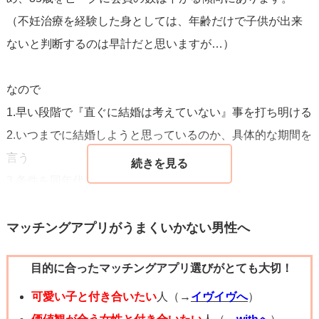
（不妊治療を経験した身としては、年齢だけで子供が出来
ないと判断するのは早計だと思いますが…）
なので
1.早い段階で『直ぐに結婚は考えていない』事を打ち明ける
2.いつまでに結婚しようと思っているのか、具体的な期間を
言う
3.条件を同年代の女性まで広げる
が良いです。
嘘でも結婚するつもりがあると伝えるのは悪手です。おす
マッチングアプリがうまくいかない男性へ
すめしません。
目的に合ったマッチングアプリ選びがとても大切！
1.早い段階で『直ぐに結婚は考えていない』事を打ち明ける
可愛い子と付き合いたい
人（→
イヴイヴへ
）
結婚を急いでいる人はなるべく時間を無駄にしたくないと