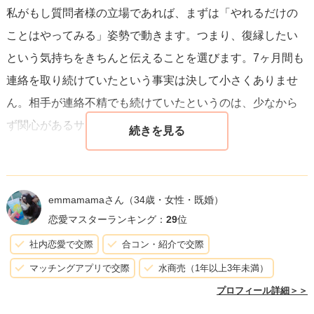
私がもし質問者様の立場であれば、まずは「やれるだけの
ことはやってみる」姿勢で動きます。つまり、復縁したい
という気持ちをきちんと伝えることを選びます。7ヶ月間も
連絡を取り続けていたという事実は決して小さくありませ
ん。相手が連絡不精でも続けていたというのは、少なから
ず関心があるサインとも受け取れます。
正直に言うと、最初に読んだときは「彼が今すぐ会いたく
ないと言っている分、難しいのでは」と思いました。で
emmamamaさん
（34歳・女性・既婚）
も、途中で「意外とチャンスはあるかも」と考えが変わり
恋愛マスターランキング：
29
位
ました。それは、別れたあとも関係が途切れず、愚痴を真
社内恋愛で交際
合コン・紹介で交際
面目に聞いてくれるなどのやり取りが続いていることで
マッチングアプリで交際
水商売（1年以上3年未満）
す。こうした積み重ねはゼロよりずっと有利です。
プロフィール詳細＞＞