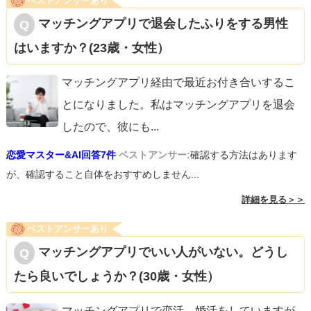
ベストアンサーあり
ておいてほしいなと思います。これから夏に向けてたくさ
一択です。ただし伝え方は大事で、先に挙げた①→②→③
マッチングアプリで退会したふりをする男性
んイベントがあります。夏までに彼氏をつくる！を目標に
の順で、相手の状況やペースを尊重しながら、重くなりす
はいますか？(23歳・女性）
して行動していくことをおすすめします。陰ながら応援し
ぎない形で伝えてください。落ち着いて誠実に向き合え
ています！
ば、結果はどうあれ前に進めます。少しでも参考になれば
マッチングアプリ経由で最近お付き合いするこ
幸いです。
とになりました。私はマッチングアプリを退会
したので、彼にも
...
恋愛マスター&AI回答7件
ベストアンサー:
確認する方法はあります
が、確認すること自体をおすすめしません...
詳細を見る＞＞
ベストアンサーあり
マッチングアプリでいい人がいない。どうし
たら良いでしょうか？(30歳・女性）
マッチングアプリで恋活、婚活をしていますが