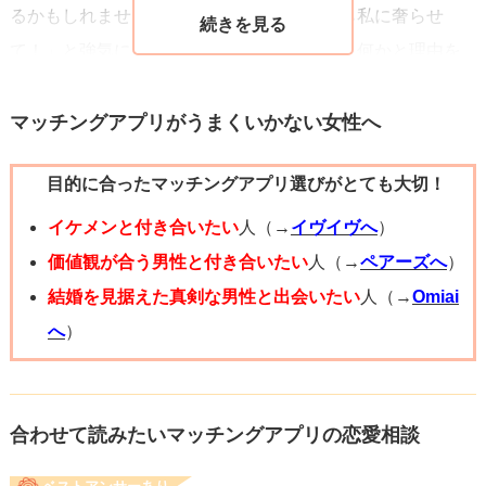
るかもしれませんがそれでも「会いたいから私に奢らせ
③ それでも彼に対して気持ちがあること
て！」と強気にいきましょう。もしそれでも何かと理由を
この順番で、落ち着いて短く伝えるのがポイントです。ま
つけて会えない状態だとするならば、正直もうそれは遠回
た、いきなり会食を強く求めるのではなく、まずはコーヒ
しに会えないことを告げられていると解釈したほうが良い
マッチングアプリがうまくいかない女性へ
ーや短い散歩など負担の小さい誘いを提案するか、彼の経
かと思います。いずれにせよ、会えないことには復縁が難
済的事情が本当なら「余裕が出たらでいいよ」とこちらか
目的に合ったマッチングアプリ選びがとても大切！
しいのは事実ですがどこかで区切りをつけるというのも正
ら余裕を示すのも有効です。
直ありなのかなと思います。文面を見る限りですと、あな
イケメンと付き合いたい
人（→
イヴイヴへ
）
ただけが頑張っている状態に思えます。この状態を楽しめ
価値観が合う男性と付き合いたい
人（→
ペアーズへ
）
仮に伝えても彼の気持ちが動かなかったとしても、質問者
ているのであれば全然問題ないですしこのまま一途に思い
結婚を見据えた真剣な男性と出会いたい
人（→
Omiai
様は将来振り返ったときに「自分は伝えた」と納得できま
続けるのも一つの選択です。ただ、あなたのマメな性格や
へ
）
す。動いた結果ダメだったことは経験になりやすいです
忍耐力、そして深い愛に一向に振り向いてくれない元彼に
が、動かずに後悔するほうが長く尾を引きやすいです。だ
意識を向けるよりも、あなたを必要としている人は他にも
からこそ、後悔しないために行動する価値はあります。
絶対にいますよ。どうかご自身の強みを見失わず、正当に
合わせて読みたいマッチングアプリの恋愛相談
評価してくれる彼を見つけるという選択も頭の片隅にいれ
ということで今回、私の結論は「伝えたいことは伝える」