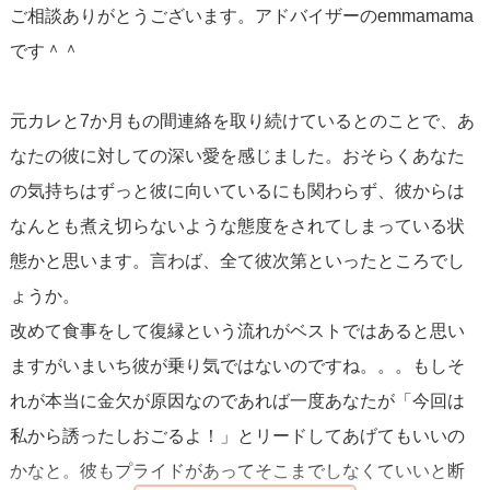
ご相談ありがとうございます。アドバイザーのemmamama
ただし彼の「今お金がない」という返しや、今回の断り方
です＾＾
には理由があるかもしれません。家計事情や仕事の出費が
本当に厳しい可能性もありますし、あるいは気持ちの整理
元カレと7か月もの間連絡を取り続けているとのことで、あ
のために距離を置きたいというサインかもしれません。今
なたの彼に対しての深い愛を感じました。おそらくあなた
回、誘って断られた後にすぐ追いLINEを送ってしまった点
の気持ちはずっと彼に向いているにも関わらず、彼からは
は、彼に「まだ押されると重い」と受け取られるリスクが
なんとも煮え切らないような態度をされてしまっている状
あることは念頭に置いてください。
態かと思います。言わば、全て彼次第といったところでし
ょうか。
では実際にどうすれば良いか。会える機会が作れた時に
改めて食事をして復縁という流れがベストではあると思い
は、次の3点を順を追って伝えるのが良いと思います。
ますがいまいち彼が乗り気ではないのですね。。。もしそ
① 別れることになった経緯（彼が「自分のことだけ考えた
れが本当に金欠が原因なのであれば一度あなたが「今回は
い」と言ったことを尊重したことを含めて）
私から誘ったしおごるよ！」とリードしてあげてもいいの
② 今の自分がどう変わったか（自分の時間や生活を大切に
かなと。彼もプライドがあってそこまでしなくていいと断
するようになった等、具体的に）