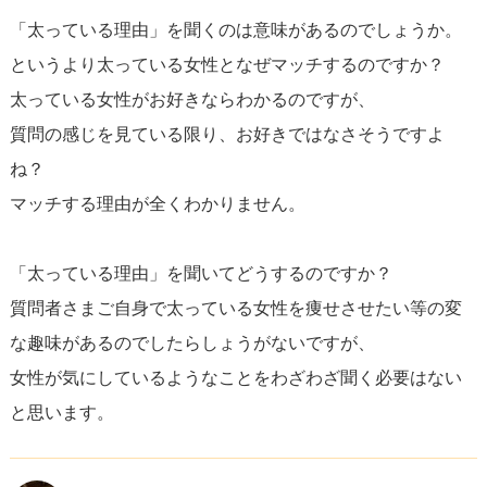
仮に「食べることが好きで太ってしまって」という回答を
「太っている理由」を聞くのは意味があるのでしょうか。
得た時に、
というより太っている女性となぜマッチするのですか？
質問者様は「ならなぜダイエットしないんですか？」って
太っている女性がお好きならわかるのですが、
聞くのでしょうか？
質問の感じを見ている限り、お好きではなさそうですよ
そのやりとりの先に何を求めているのでしょう・・・？
ね？
マッチングアプリは第三者から見た相手のマイナスポイン
マッチする理由が全くわかりません。
トを指摘したり正す場所ではありません。
互いに相性の合う人を見つけマッチングする場所です。
「太っている理由」を聞いてどうするのですか？
質問者様のタイプではない「太っている女性」とのやりと
質問者さまご自身で太っている女性を痩せさせたい等の変
りをするのではなく、
な趣味があるのでしたらしょうがないですが、
最初からご自身のタイプの方とやりとりをすれば良いので
女性が気にしているようなことをわざわざ聞く必要はない
はないでしょうか。
と思います。
太っている理由を聞く必要のない方とマッチングできます