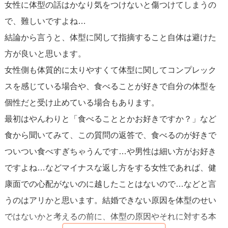
女性に体型の話はかなり気をつけないと傷つけてしまうの
で、難しいですよね…
⑵太っている体型を自慢に思っている人はまれです。
結論から言うと、体型に関して指摘すること自体は避けた
健康的だと考えている人も少ないでしょう。
方が良いと思います。
ダイエットを1度以上考えたことや実行したことがあるは
女性側も体質的に太りやすくて体型に関してコンプレック
ず…それでもその体型なのです。
スを感じている場合や、食べることが好きで自分の体型を
ご相談者様は「やった方がいいと知っているけど、やっ
個性だと受け止めている場合もあります。
ていないこと」はございませんか？
最初はやんわりと「食べることとかお好きですか？」など
例えば語学。
食から聞いてみて、この質問の返答で、食べるのが好きで
英語や中国語がビジネスレベルで出来ると、転職などで
ついつい食べすぎちゃうんです…や男性は細い方がお好き
昇給できる可能性は上がります。
ですよね…などマイナスな返し方をする女性であれば、健
「お給料が上がるのになぜやらないの？」と聞かれるよ
康面での心配がないのに越したことはないので…などと言
うなもの。
うのはアリかと思います。結婚できない原因を体型のせい
勉強すればいいだけ、健康的な食事で運動すればよいだ
ではないかと考えるの前に、体型の原因やそれに対する本
け…それは「出来る側」からの意見です。