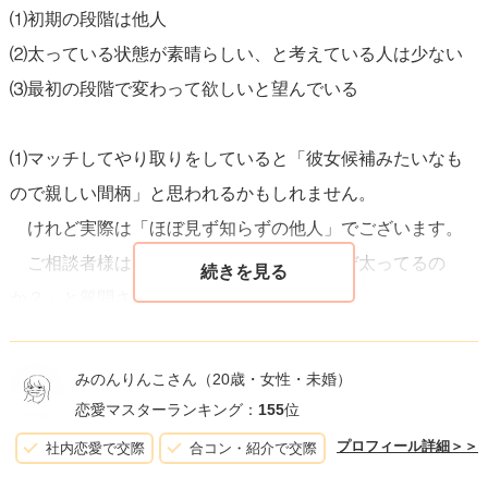
⑴初期の段階は他人
最後に、相手の返答に関わらず、
常にリスペクトと思いや
⑵太っている状態が素晴らしい、と考えている人は少ない
りを持って聞く姿勢
を忘れないようにしてください。相手
⑶最初の段階で変わって欲しいと望んでいる
が体型について話したくないと感じた場合は、すぐにその
話題を変えて、相手の快適なコミュニケーションを尊重す
⑴マッチしてやり取りをしていると「彼女候補みたいなも
ることが大切です。
ので親しい間柄」と思われるかもしれません。
けれど実際は「ほぼ見ず知らずの他人」でございます。
ご相談者様は、仕事で取引先の人に「なぜ太ってるの
か？」と質問されますか？
多分されないでしょう(されているのなら止めてくださ
い)。
みのんりんこさん
（20歳・女性・未婚）
言っては失礼にあたるからです。
恋愛マスターランキング：
155
位
どうかアプリのお相手にも節度を持って接してくださ
プロフィール詳細＞＞
社内恋愛で交際
合コン・紹介で交際
い。