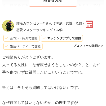
り、質問をする際には、「どうして太っているの？」では
なく、「健康やフィットネスに対するあなたのアプローチ
が聞きたい」というようにポジティブな方向で尋ねるべき
婚活カウンセラーOさん
（38歳・女性・既婚）
です。さらに、「自分は素敵な人に会うために、これらの
恋愛マスターランキング：
12
位
ことに気をつけようとしている」という自己開示をするこ
合コン・紹介で交際
マッチングアプリで成婚
とも、相手が心を開くきっかけになり得ます。
プロフィール詳細＞＞
婚活パーティーで交際
ご相談ありがとうございます。
感情を尊重
する表現を使うことも大切です。例えば、「も
太ってる女性に「なぜ痩せようとしないのか？」と、お相
し心地良ければ、あなたのライフスタイルの中で健康をど
手を傷つけずに質問したい…ということですね。
のように考えているか教えてもらえない？」といった伝え
方です。一方で、「
ダイエットしないの？
」という表現
答えは『そもそも質問してはいけない』です。
は、相手を評価しているように感じさせ、攻撃的に聞こえ
る可能性があるため避けるべきです。
なぜ質問してはいけないのか、の理由ですが