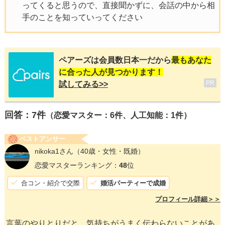
ってくると思うので、直接聞かずに、会話の中から相
手のことを知っていってください
ペアーズは会員数日本一だから
最もあなた
に合った人が見つかります！
PR
試してみる>>
回答：
7
件
（恋愛マスター：6件、人工知能：1件）
ベストアンサー
nikoka1さん
（40歳・女性・既婚）
恋愛マスターランキング：
48
位
合コン・紹介で交際
婚活パーティーで成婚
プロフィール詳細＞＞
言葉のやりとりだと、気持ちがうまく伝わらないことがあ