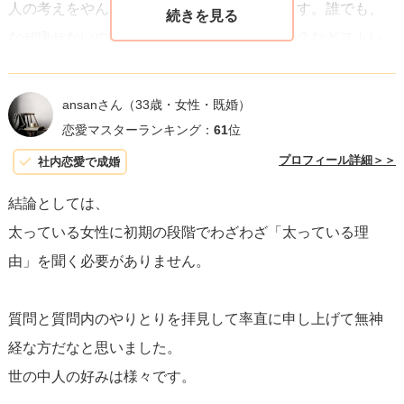
人の考えをやんわりと聞くことをお勧めします。誰でも、
なぜ痩せないのか？やどうして太っているの？などストレ
⑶マッチしてメッセージを始めたお相手がいたとします。
ートに聞かれると責められているように感じます。なの
ご相談者様がプロフィールに年収を書いているのに「も
で、「食べることとかがお好きなんですか？」などと自分
っとお給料良くしたいと思わないの？転職したら？」と言
ansanさん
（33歳・女性・既婚）
の憶測を質問として聞いてみるのが良いかと思います。
恋愛マスターランキング：
61
位
ってきたらどうでしょう？
この年収でOKだからマッチしたんじゃないのか？と思わ
プロフィール詳細＞＞
社内恋愛で成婚
れませんか？
結論としては、
どうして親しくもない相手に指図されなくてはいけない
太っている女性に初期の段階でわざわざ「太っている理
のか、と感じませんか？
由」を聞く必要がありません。
太っていると知っていてマッチしたのに、最初からお相
手に変わって欲しいと思っていることと同じでございま
質問と質問内のやりとりを拝見して率直に申し上げて無神
す。
経な方だなと思いました。
体型が気になるのであれば、最初から太めの女性とマッ
世の中人の好みは様々です。
チしない方がスムーズにいくでしょう。