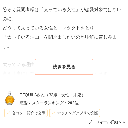
恐らく質問者様は「太っている女性」が恋愛対象ではない
太っていることを質問していい時は
のに、
『お相手が体型の悩みを相談してきた時』
どうして太っている女性とコンタクトをとり、
だけでございます。
「太っている理由」を聞き出したいのか理解に苦しみま
その際は「僕は〇〇さんの体型は気にならないけれど、健
す。
康で長生きして欲しいと思ってる。もっと健康的になって
くれたら嬉しい」という程度に留めておくのがオススメで
太っている理由にもたくさんあります。
す。
食を仕事にしている人であれば太ることもありますし、
そしてデートのレストランを健康的な食事のお店にするな
太りやすい体質の方もいます。
ど、さりげないサポートで十分でしょう。
もちろん自己管理ができなくて太っている人もいるでしょ
TEQUILAさん
（33歳・女性・未婚）
ご相談者様が素敵な方に出会えることを願っております。
う。
恋愛マスターランキング：
292
位
その理由を聞いたことろで質問者様は納得するのですか？
合コン・紹介で交際
マッチングアプリで交際
プロフィール詳細＞＞