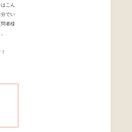
分はこん
自分でい
質問者様
う。
す！