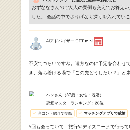
ベストアンサーに選んだ経緯やお礼など
おずななさんのご友人の実例も交えてお答えい
した。 会話の中でさりげなく探りを入れてい
AIアドバイザー GPT mini
不安でつらいですね。遠方なのに予定を合わせ
き、落ち着ける場で「この先どうしたい？」と
ベンさん
（37歳・女性・既婚）
恋愛マスターランキング：
28
位
合コン・紹介で交際
マッチングアプリで成婚
5回も会っていて、旅行やディズニーまで行って