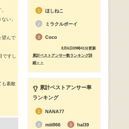
す。
ほしねこ
1
きない」
ミラクルボーイ
2
Coco
3
を望んで
8月6日09時41分更新
累計ベストアンサー数ランキング詳
目ですし
細＞＞
ても素敵
累計ベストアンサー率
ランキング
NANA77
1
miii966
hal39
2
3