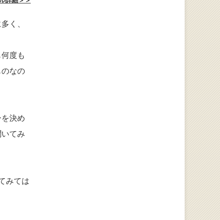
ル詳細＞＞
に多く、
も何度も
ものなの
ーを決め
聞いてみ
てみては