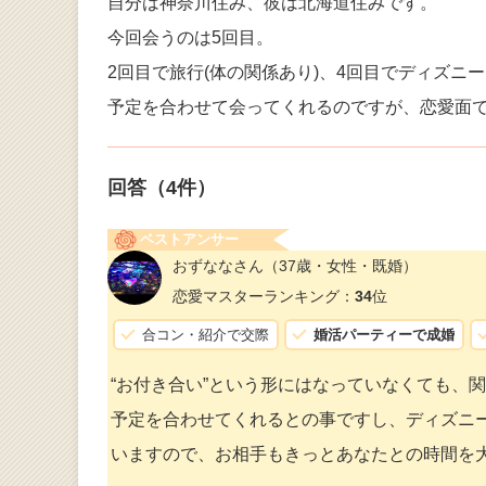
自分は神奈川住み、彼は北海道住みです。
今回会うのは5回目。
2回目で旅行(体の関係あり)、4回目でディズニ
予定を合わせて会ってくれるのですが、恋愛面
回答（
4
件）
ベストアンサー
おずななさん
（37歳・女性・既婚）
恋愛マスターランキング：
34
位
合コン・紹介で交際
婚活パーティーで成婚
“お付き合い”という形にはなっていなくても、
予定を合わせてくれるとの事ですし、ディズニ
いますので、お相手もきっとあなたとの時間を