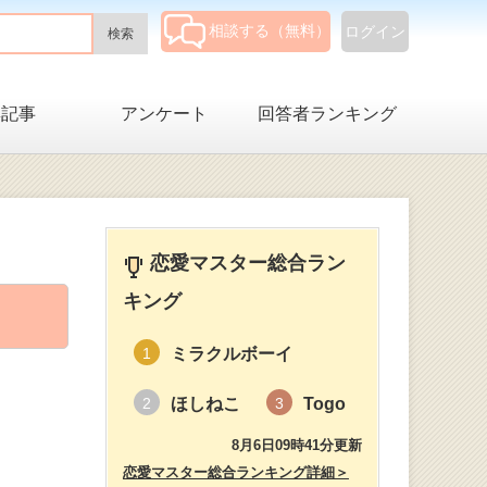
相談する（無料）
ログイン
集記事
アンケート
回答者ランキング
恋愛マスター総合ラン
キング
ミラクルボーイ
1
ほしねこ
Togo
2
3
8月6日09時41分更新
恋愛マスター総合ランキング詳細＞