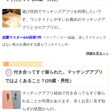
ので、その点ではありがたく思っているし、貴重な存在だ
と思っているのかもしれません。
遊び目的でマッチングアプリを利用したいで
女性にとって、結婚って、とっても大事なこと。なので、
す。ワンナイトしやすいお薦めのマッチングア
彼女なりに結婚に対しては慎重になっているのだと思いま
プリとそのアプリの
...
す。あなたとの関係がいい感じになったら、結婚を視野に
恋愛マスター&AI回答7件
ベストアンサー:
結論、決してイケメンで
入れようと思っているのだと思います。
はない私がお薦めする最もワンナイトしや...
③彼女の気持ちをちゃんと聞いて、彼女が望む方向へと努
詳細を見る＞＞
力すれば、よい関係になれると感じます。顔色を伺うので
ベストアンサーあり
はなく、「彼女と心地よい関係を築いていこう」という方
付き合ってすぐ振られた。マッチングアプリ
向へと意識を向ければ、この問題は解決していくように思
ではよくあること？(25歳・男性）
います。それができたときに、あなたと彼女は対等なパー
トナーになれるでしょう。
マッチングアプリ経由で付き合ってもすぐ振ら
れることが何度かあります。全くお互い見ず知
らずの状態からの
...