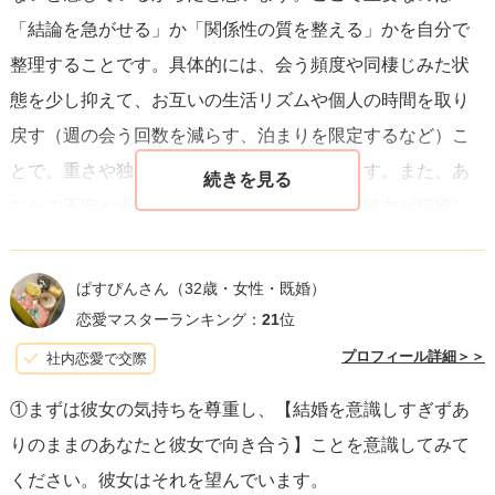
「結論を急がせる」か「関係性の質を整える」かを自分で
整理することです。具体的には、会う頻度や同棲じみた状
態を少し抑えて、お互いの生活リズムや個人の時間を取り
戻す（週の会う回数を減らす、泊まりを限定するなど）こ
とで、重さや独占感が軽くなることがあります。また、あ
なたの不安や過去のことは正直に伝えつつ、彼女が指摘し
た「他責に見える言い方や詰め方」をどう変えるかを具体
的に決めると良いです。彼女が別れを選ばないのは、嫌い
ぱすぴんさん
（32歳・女性・既婚）
になったわけではなく「今のやり方だと先に進めない」と
恋愛マスターランキング：
21
位
思っているから――つまり距離を置いて様子を見たい、改
プロフィール詳細＞＞
社内恋愛で交際
善の余地はあると感じている、というケースが多いです。
①まずは彼女の気持ちを尊重し、【結婚を意識しすぎずあ
りのままのあなたと彼女で向き合う】ことを意識してみて
最後に、今後あなたが彼女の顔色ばかり伺う関係になるの
ください。彼女はそれを望んでいます。
ではないか、対等でいられるのかという点ですが、答えは