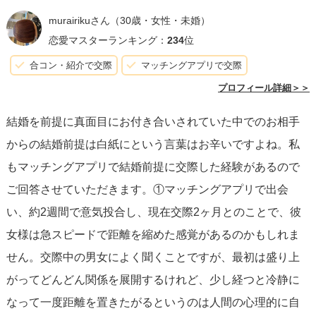
うのはごもっともです。
murairikuさん
（30歳・女性・未婚）
でも、彼女には彼女の言い分があります。そしてそれをお
恋愛マスターランキング：
234
位
互いに許し合い、認め合っていくのが愛情であり、その先
合コン・紹介で交際
マッチングアプリで交際
に結婚があると私は思います。
プロフィール詳細＞＞
結婚を前提に真面目にお付き合いされていた中でのお相手
あなたが結婚に焦る気持ちは分かりますが、私も30歳にな
からの結婚前提は白紙にという言葉はお辛いですよね。私
るまで様々な恋愛をし、成熟したからこそ許せる夫の悪い
もマッチングアプリで結婚前提に交際した経験があるので
面もあると思っています。だからこそ今お二人が向き合う
ご回答させていただきます。①マッチングアプリで出会
時間がどれほど大切で意味がある時間か、お伝えしたいで
い、約2週間で意気投合し、現在交際2ヶ月とのことで、彼
す。
女様は急スピードで距離を縮めた感覚があるのかもしれま
せん。交際中の男女によく聞くことですが、最初は盛り上
少し先に伸びてしまったお二人の結婚というゴールを、ど
がってどんどん関係を展開するけれど、少し経つと冷静に
うか楽しみに、今の付き合いたての時間も大切に過ごして
なって一度距離を置きたがるというのは人間の心理的に自
みてください。