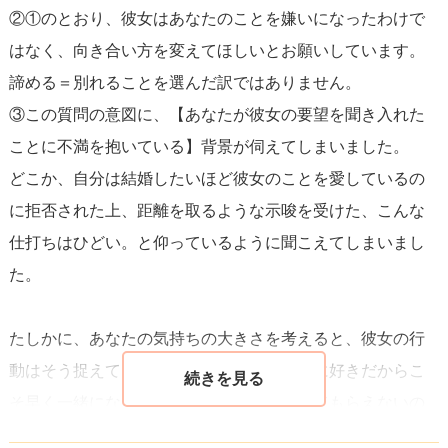
②①のとおり、彼女はあなたのことを嫌いになったわけで
「やり方次第」だと思います。感情的に反応してしまいそ
はなく、向き合い方を変えてほしいとお願いしています。
うなときはその場で長々と弁解せず、一度落ち着いてから
諦める＝別れることを選んだ訳ではありません。
話すルール（「今は頭が回らないからあとで話してい
③この質問の意図に、【あなたが彼女の要望を聞き入れた
い？」など）を提案してみてください。伝え方の例として
ことに不満を抱いている】背景が伺えてしまいました。
は、「結婚のことは重荷にさせたくなかった。君と将来の
どこか、自分は結婚したいほど彼女のことを愛しているの
話をちゃんとしたいから、まずは会う頻度や生活のバラン
に拒否された上、距離を取るような示唆を受けた、こんな
スを調整してもらえないかな。性格の部分は直していきた
仕打ちはひどい。と仰っているように聞こえてしまいまし
いし努力するよ」といった、責任感と配慮を示す表現が有
た。
効です。双方がルールを決め、定期的に振り返る場（例え
ば1ヶ月後に今回の取り組みを話し合う）を設けられれば、
たしかに、あなたの気持ちの大きさを考えると、彼女の行
対等な関係性に近づけるはずです。少し時間と行動で信頼
動はそう捉えてしまいがちです。「こんなに好きだからこ
を積み重ねる余地はあるので、焦らず取り組めることを願
そ早く一緒になりたいのにどうしてわかってもらえないの
っています。
か」「自分にトラウマがあることを分かってほしい」と思