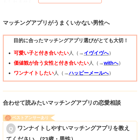
もしれません。
交際だけでなく、結婚生活でも、意外と大事なことは、お
互いの精神面が自立していることです。お互いに、自分の
マッチングアプリがうまくいかない男性へ
時間も大切にするようにした方が、「一緒にいる時の時
目的に合ったマッチングアプリ選びがとても大切！
間」がより充実したものになるかもしれませんよ。あと、
もしかすると、会いすぎいないほうが、女性側の結婚への
可愛い子と付き合いたい
人（→
イヴイヴへ
）
あこがれが増す場合もあるように思います。
価値観が合う女性と付き合いたい
人（→
withへ
）
②彼女からは「今後、関係を良くしていきたいとは思って
ワンナイトしたい
人（→
ハッピーメールへ
）
いる」という言葉があります。おそらく、彼女からする
と、あなたはいいところがあるし、一緒にいて楽しかった
りもするから、別れるという選択肢を選ばない状態になっ
合わせて読みたいマッチングアプリの恋愛相談
ているのでしょう。「もしかすると、あなたは、もっとよ
ベストアンサーあり
くなっていくかもしれない」という期待があるのだと思い
ワンナイトしやすいマッチングアプリを教え
ます。それに、あなたは、彼女のことを好いてくれている
てください。(23歳・男性）