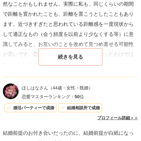
然なことかもしれません。実際に私も、同じくらいの期間
あなたが彼女を愛していることには変わりありません。大
で距離を置かれたことも、距離を置こうとしたこともあり
丈夫です。
ます。近づきすぎたと思われている距離感を一度現状から
して適正なもの（会う頻度を以前より少なくする等）に意
識してみると、お互いのことを改めて見つめ直せる可能性
が高いです。②楽しい時間も多く、嫌いになったわけでは
ない、という彼女様の言葉から、質問者様のことを好きと
いう部分もあるのだと思います。今は衝突が増えてきて、
お互いに楽しい印象が薄れてきてしまっているからつらい
ほしはなさん
（44歳・女性・既婚）
のであって、楽しい時間を知っているからこそ今すぐ別れ
恋愛マスターランキング：
50
位
を選ぶという選択肢は現状は考えていないのかもしれませ
婚活パーティーで成婚
結婚相談所で成婚
ん。③まずは質問者様ご自身の本当の気持ちはどうなのか
プロフィール詳細＞＞
をぜひ見つめ直してあげてください。彼女様のどのような
結婚前提のお付き合いだったのに、結婚前提が白紙になっ
ところが好きなのか、一緒にいてポジティブになれる相手