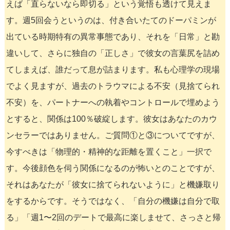
えば「直らないなら即切る」という覚悟も透けて見えま
す。週5回会うというのは、付き合いたてのドーパミンが
出ている時期特有の異常事態であり、それを「日常」と勘
違いして、さらに独自の「正しさ」で彼女の言葉尻を詰め
てしまえば、誰だって息が詰まります。私も心理学の現場
でよく見ますが、過去のトラウマによる不安（見捨てられ
不安）を、パートナーへの執着やコントロールで埋めよう
とすると、関係は100％破綻します。彼女はあなたのカウ
ンセラーではありません。ご質問①と③についてですが、
今すべきは「物理的・精神的な距離を置くこと」一択で
す。今後顔色を伺う関係になるのが怖いとのことですが、
それはあなたが「彼女に捨てられないように」と機嫌取り
をするからです。そうではなく、「自分の機嫌は自分で取
る」「週1〜2回のデートで最高に楽しませて、さっさと帰