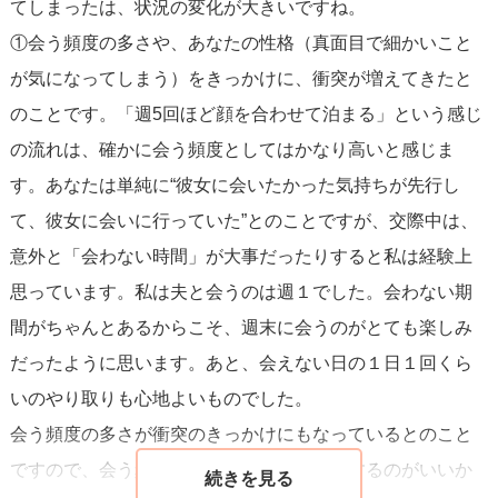
てしまったは、状況の変化が大きいですね。
なのか、などいったん立ち止まって見ると見えなかったこ
①会う頻度の多さや、あなたの性格（真面目で細かいこと
とが見えてくることが多くあると思います。将来をお考え
が気になってしまう）をきっかけに、衝突が増えてきたと
になっての婚活だとも思うので、将来本当に一緒にいたい
のことです。「週5回ほど顔を合わせて泊まる」という感じ
相手なのか、ご自身を大切にお考え下さい。よい方向に向
の流れは、確かに会う頻度としてはかなり高いと感じま
かわれることを応援しています。
す。あなたは単純に“彼女に会いたかった気持ちが先行し
て、彼女に会いに行っていた”とのことですが、交際中は、
意外と「会わない時間」が大事だったりすると私は経験上
思っています。私は夫と会うのは週１でした。会わない期
間がちゃんとあるからこそ、週末に会うのがとても楽しみ
だったように思います。あと、会えない日の１日１回くら
いのやり取りも心地よいものでした。
会う頻度の多さが衝突のきっかけにもなっているとのこと
ですので、会う頻度をできれば週１程度にするのがいいか