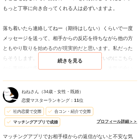
もっと丁寧に向き合ってくれる人は必ずいますよ。
落ち着いたら連絡してねー（期待はしない）くらいで一度
メッセージを送って、相手からの反応を待ちながら他の方
ともやり取りを始めるのが現実的だと思います。私だった
らそうします。向こうから日にちの提案がないのにこちら
から事細かに予定を送る必要はありませんし、本気で会い
たければ向こうが調整してくるはずです。メッセージの速
度が遅くない＝脈あり、とは限らず、暇つぶしやキープ扱
ねねさん
（34歳・女性・既婚）
いにされている場合もあります（忙しいんじゃないのか！
恋愛マスターランキング：
11
位
笑）。「失礼だな」「雑に扱われているな」と感じた瞬間
社内恋愛で交際
合コン・紹介で交際
にこちらが引くことが、良い出会いを掴むコツですよ。頑
プロフィール詳細＞＞
マッチングアプリで成婚
張ってください。
マッチングアプリでお相手様からの返信がないと不安な気