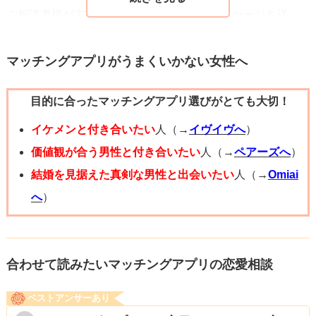
ご相談者様が主導権を握って話を進めるメッセージを送
り、お相手様の様子をみつつ、もう１人の方とメッセージ
のやり取りを進めてはいかがでしょうか。
マッチングアプリがうまくいかない女性へ
「この前お話した食事の話ですが、２月に行くのはどうで
目的に合ったマッチングアプリ選びがとても大切！
すか？私は●日と●日は都合がいいので、よければ予約した
いと思っています。都合が悪ければ、別な日を教えてもら
イケメンと付き合いたい
人（→
イヴイヴへ
）
えると嬉しいです」のように、忙しくてもお相手様が最低
価値観が合う男性と付き合いたい
人（→
ペアーズへ
）
限の返信で済むようにメッセージを送って、様子を見られ
結婚を見据えた真剣な男性と出会いたい
人（→
Omiai
てはいかがでしょう。
へ
）
メッセージがなかなか返ってこなくても、お相手様に提示
した日程以外の都合の良い日程でもう１人の方とデートの
約束も入れやすくなると思いますよ。
合わせて読みたいマッチングアプリの恋愛相談
ベストアンサーあり
何か参考になりましたら幸いです。