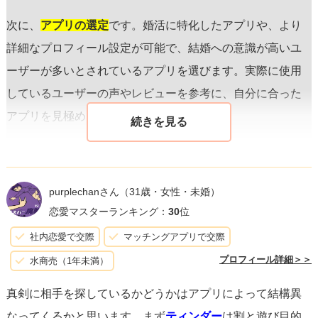
次に、
アプリの選定
です。婚活に特化したアプリや、より
詳細なプロフィール設定が可能で、結婚への意識が高いユ
ーザーが多いとされているアプリを選びます。実際に使用
しているユーザーの声やレビューを参考に、自分に合った
アプリを見極めましょう。
こうしてマッチングした後は
コミュニケーション
が鍵とな
ります。早い段階で結婚に向けた価値観や希望を思い切っ
purplechanさん
（31歳・女性・未婚）
て共有しましょう。例えば、「家庭を持つことにどれくら
恋愛マスターランキング：
30
位
いの価値を感じるか」「子供は欲しいか」など、将来を見
社内恋愛で交際
マッチングアプリで交際
据えた話題を取り入れることが大切です。そのやりとりの
プロフィール詳細＞＞
水商売（1年未満）
中で、相手の真剣度を見極めることができます。
真剣に相手を探しているかどうかはアプリによって結構異
なってくるかと思います。まず
ティンダー
は割と遊び目的