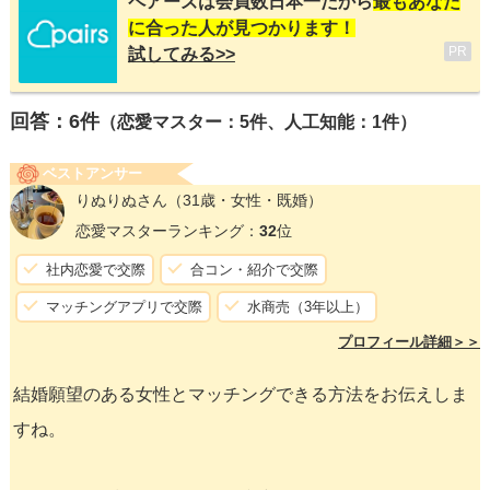
ペアーズは会員数日本一だから
最もあなた
に合った人が見つかります！
PR
試してみる>>
回答：
6
件
（恋愛マスター：5件、人工知能：1件）
ベストアンサー
りぬりぬさん
（31歳・女性・既婚）
恋愛マスターランキング：
32
位
社内恋愛で交際
合コン・紹介で交際
マッチングアプリで交際
水商売（3年以上）
プロフィール詳細＞＞
結婚願望のある女性とマッチングできる方法をお伝えしま
すね。