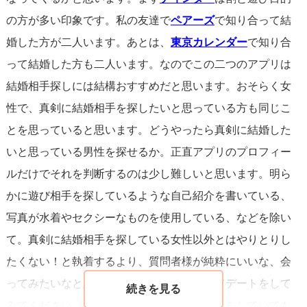
また、
デートの提案
においても、楽しいだけではなく「共
の方が多い印象です。私の友達で
ペアーズ
で知り合って結
に将来を築けるか」を考えるような場所選びやプランを心
婚した方が二人います。あとは、
東京カレンダー
で知り合
がけると良いでしょう。例えば、結婚式場の見学イベント
って結婚した方も二人います。なのでこの二つのアプリは
に誘うなど、結婚への意識を持つ女性に響くアイデアがあ
結婚相手探しには結構おすすめだと思います。おそらく女
ります。
性で、真剣に結婚相手を探したいと思っている方も同じこ
とを思っていると思います。どうやったら真剣に結婚した
最後に、
本当に結婚を視野に入れているか
を見極めるため
いと思っている男性を探せるか。正直アプリのプロフィー
には、何度かデートした後で、直接的に結婚観を問うこと
ルだけでそれを判断するのは少し難しいと思います。明ら
も大切です。遠回しじゃなく、はっきりとしたコミュニケ
かに遊び相手を探しているような自己紹介を書いている、
ーションが大切です。
写真が水着やセクシーなものを使用している、などを除い
て。真剣に結婚相手を探している女性以外とはやりとりし
婚活は時に焦りや不安を感じさせるものかもしれません
たくない！と執着するより、質問者様が純粋にいいな、会
が、真剣な出会いを求める姿勢を崩さないことが、ふさわ
ってみたいなと思える女性とやり取りをしてデートをして
しいパートナーとの出会いに繋がるでしょう。正直かつ積
みてください。この段階では何人とやりとりをしていても