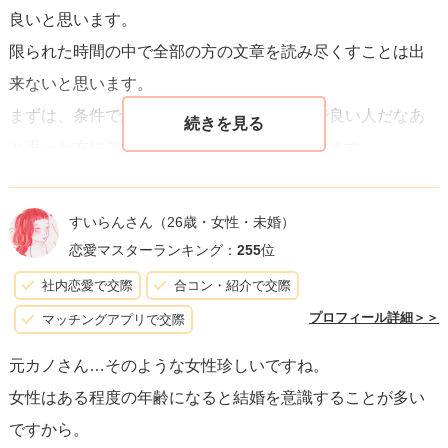
良いと思います。
限られた時間の中で全部の方の文章を読み尽くすことは出
来ないと思います。
まずは、条件で絞り、プロフィールを読んで良い人だなあ
と思った方にアプローチするのが良いと思います
お互い条件があってから始まるもの、
すいらんさん
（26歳・女性・未婚）
とにかく次々と良い文章を探すのが良いと思います？
恋愛マスターランキング：
255
位
社内恋愛で交際
合コン・紹介で交際
プロフィール詳細＞＞
マッチングアプリで交際
元カノさん…そのような女性珍しいですね。
女性はある程度の年齢になると結婚を意識することが多い
ですから。