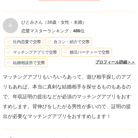
極的な姿勢でアプリに臨むことが肝心です。
問題ないと思います。実際、私の友達でアプリで出会って
結婚した人たちは、複数人とやりとりして、何人かとデー
ひとみさん
（38歳・女性・未婚）
A
トをしていました。なので、真剣に婚活している人だけと
恋愛マスターランキング：
486
位
やりとりしたいと思わず、まずはいいなと思った方たちと
社内恋愛で交際
合コン・紹介で交際
やりとりを続けていって見極めていくのがいいのではない
マッチングアプリで交際
婚活パーティーで交際
かなと思います！素敵な出会いがありますように！
プロフィール詳細＞＞
結婚相談所で交際
マッチングアプリもいろいろあって、遊び相手探しのアプ
リもあれば、本当に真剣な結婚相手を探せるものもあるの
で、年収証明の提出などが必須のマッチングアプリをおす
すめします。背伸びをしたがる男性が多いので、証明の提
出が必要なマッチングアプリをおすすめします！