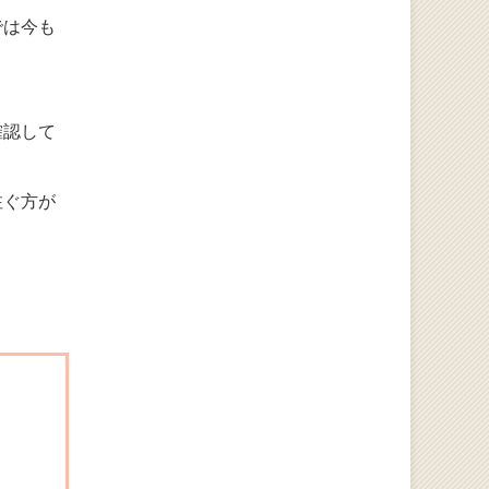
では今も
。
確認して
注ぐ方が