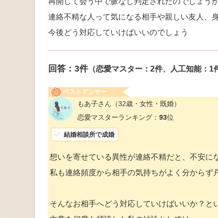
再開して会う中で脈なし判定されたのでしょう
連絡不精な人って気になる相手や親しい友人、
今後どう対応していけばいいのでしょう
回答：
3
件
（恋愛マスター：2件、人工知能：1
ベストアンサー
もあ子さん
（32歳・女性・既婚）
恋愛マスターランキング：
93
位
結婚相談所で成婚
想いを寄せている異性が連絡不精だと、不安に
私も連絡頻度から相手の気持ちがよく分からず
そんなお相手へどう対応していけばいいか？と