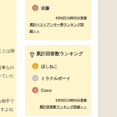
佐藤
3
8月8日11時55分更新
累計ベストアンサー率ランキング詳
細＞＞
ことは困
累計回答数ランキング
ほしねこ
1
返事なの
いていた
ミラクルボーイ
2
Coco
3
8月8日11時55分更新
お相手で
累計回答数ランキング詳細＞＞
ますよね