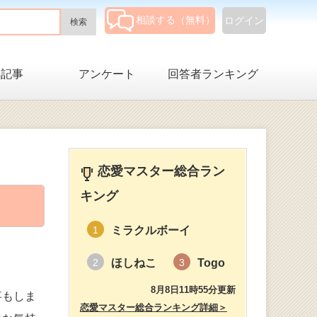
相談する（無料）
ログイン
集記事
アンケート
回答者ランキング
恋愛マスター総合ラン
キング
ミラクルボーイ
1
ほしねこ
Togo
2
3
8月8日11時55分更新
事もしま
恋愛マスター総合ランキング詳細＞