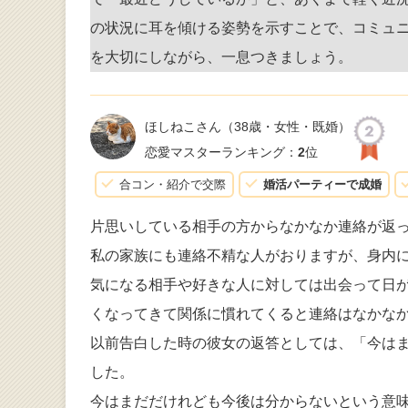
の状況に耳を傾ける姿勢を示すことで、コミュ
を大切にしながら、一息つきましょう。
ほしねこさん
（38歳・女性・既婚）
恋愛マスターランキング：
2
位
合コン・紹介で交際
婚活パーティーで成婚
片思いしている相手の方からなかなか連絡が返
私の家族にも連絡不精な人がおりますが、身内
気になる相手や好きな人に対しては出会って日
くなってきて関係に慣れてくると連絡はなかな
以前告白した時の彼女の返答としては、「今は
した。
今はまだだけれども今後は分からないという意