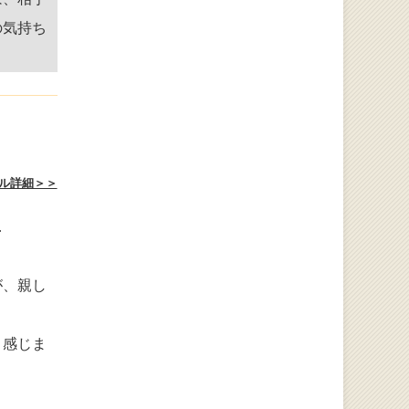
の気持ち
ル詳細＞＞
…
が、親し
と感じま