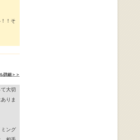
い！！そ
ル詳細＞＞
って大切
はありま
イミング
は、相手