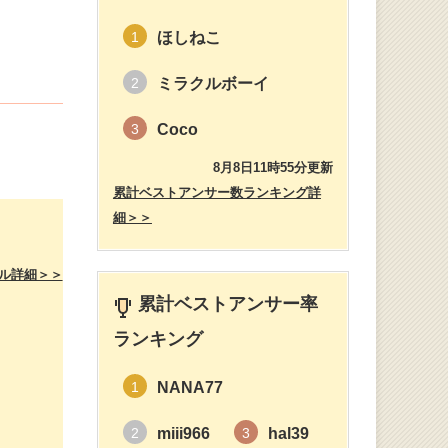
ほしねこ
1
ミラクルボーイ
2
Coco
3
8月8日11時55分更新
累計ベストアンサー数ランキング詳
細＞＞
ル詳細＞＞
累計ベストアンサー率
ランキング
NANA77
1
miii966
hal39
2
3