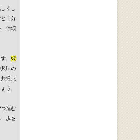
親しくし
者と自分
か、信頼
です。
彼
や興味の
、共通点
しょう。
ずつ進む
歩一歩を