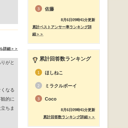
佐藤
3
8月6日09時41分更新
累計ベストアンサー率ランキング詳
細＞＞
ル詳細＞＞
累計回答数ランキング
ありがと
ほしねこ
1
ミラクルボーイ
2
なくなる
客観的に
Coco
3
役立ちま
8月6日09時41分更新
累計回答数ランキング詳細＞＞