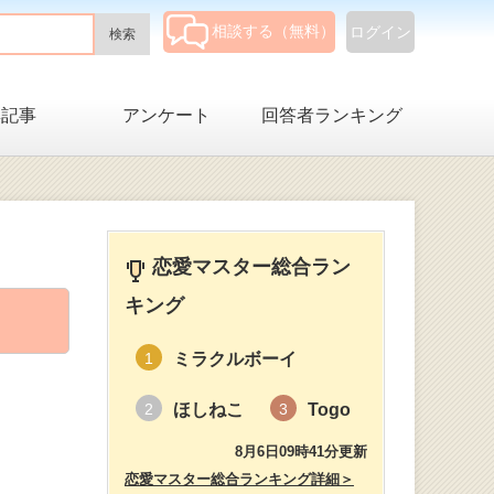
相談する（無料）
ログイン
集記事
アンケート
回答者ランキング
恋愛マスター総合ラン
キング
ミラクルボーイ
1
ほしねこ
Togo
2
3
8月6日09時41分更新
恋愛マスター総合ランキング詳細＞