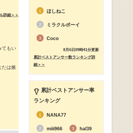
ほしねこ
1
ル詳細＞＞
ミラクルボーイ
2
Coco
3
みてもい
8月6日09時41分更新
累計ベストアンサー数ランキング詳
細＞＞
なたは嫉
累計ベストアンサー率
ランキング
NANA77
1
miii966
hal39
2
3