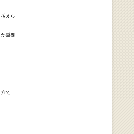
も考えら
とが重要
一方で