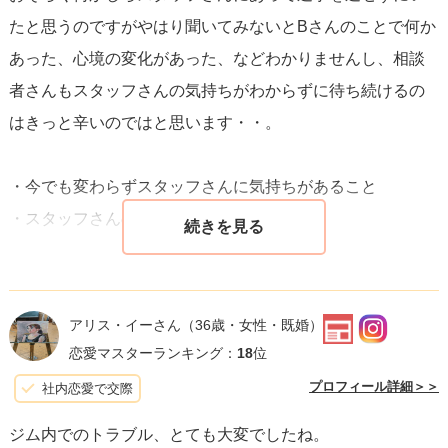
ながら、友好的なトーンを心がけると良いでしょう。
たと思うのですがやはり聞いてみないとBさんのことで何か
あった、心境の変化があった、などわかりませんし、相談
最後に、相手の気持ちや状況に対する思いやりを持ち続け
者さんもスタッフさんの気持ちがわからずに待ち続けるの
ることが重要です。無理に関係を進めようとしたり、プレ
はきっと辛いのではと思います・・。
ッシャーを与えたりするよりも、相手のペースを尊重し、
お互いにとってベストなタイミングや環境での再会を目指
・今でも変わらずスタッフさんに気持ちがあること
してください。お互いにとって良い関係が築けることを願
・スタッフさんの気持ち
っています。
を優しく連絡してみるのはどうでしょうか？「お久しぶり
です！結構間が空いてしまったけど自分の気持ちは変わら
アリス・イーさん
（36歳・女性・既婚）
ずにスタッフさんのことが好きです。スタッフさんの気持
恋愛マスターランキング：
18
位
ちが聞けたら嬉しいです」とか「お久しぶりです！元気に
プロフィール詳細＞＞
社内恋愛で交際
してる？」の様にたわいもない話から入ってもしよければ
ジム内でのトラブル、とても大変でしたね。
ご飯でもと直接会うのも良いかもしれませんね！十分に間