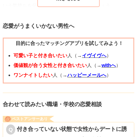
いう気持ちを伝える形で連絡を取ってみましょう。
その際の彼女の反応を見てから、2人の将来を決めていくこ
とが最善だと思います。
恋愛がうまくいかない男性へ
目的に合ったマッチングアプリを試してみよう！
それでも返事がない場合は、それが彼女の答えだと受け止
めて、気持ちに区切りをつけましょう。
可愛い子と付き合いたい
人（→
イヴイヴへ
）
応援しています！
価値観が合う女性と付き合いたい
人（→
withへ
）
ワンナイトしたい
人（→
ハッピーメールへ
）
合わせて読みたい職場・学校の恋愛相談
ベストアンサーあり
付き合っていない状態で女性からデートに誘