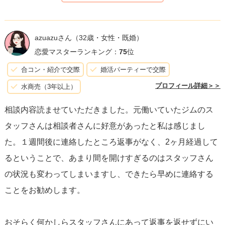
この期間中にできることとして、まず自己成長に努めるこ
とが挙げられます。ジムでのトレーニングを続け、心身と
azuazuさん
（32歳・女性・既婚）
もに健康を維持することは、あなた自身の魅力を高める助
恋愛マスターランキング：
75
位
けとなります。また、彼女との再会を念頭に置きながら
合コン・紹介で交際
婚活パーティーで交際
も、他の新しい出会いや活動にも目を向けてみると良いで
プロフィール詳細＞＞
水商売（3年以上）
しょう。
相談内容読ませていただきました。元働いていたジムのス
タッフさんは相談者さんに好意があったと私は感じまし
連絡を再開するタイミングについてですが、少なくともあ
た。１週間後に連絡したところ返事がなく、2ヶ月経過して
と数週間お待ちになるのが良いかもしれません。2ヶ月待つ
るということで、あまり間を開けすぎるのはスタッフさん
ことで、彼女も少しは落ち着いた環境になっている可能性
の状況も変わってしまいますし、できたら早めに連絡する
があります。その上で、少し時間が経っても関係を再開し
ことをお勧めします。
たい旨を丁寧に伝えてみてください。連絡の際は、重圧感
やプレッシャーをかけるのではなく、相手の感じを尊重し
おそらく何かしらスタッフさんにあって返事を返せずにい