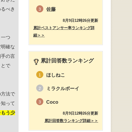
めるべき
佐藤
3
8月9日12時26分更新
累計ベストアンサー率ランキング詳
細＞＞
。一つ
だ明確な
相手の言
累計回答数ランキング
ことで
ほしねこ
1
ミラクルボーイ
2
の方法で
Coco
3
を知って
をもう少
8月9日12時26分更新
累計回答数ランキング詳細＞＞