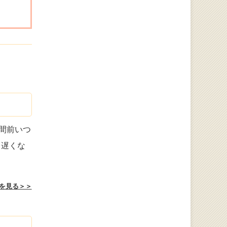
間前いつ
り遅くな
を見る＞＞