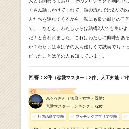
人とも関わっており、そのプロジェクト期間中
くさん話しかけてくれて、話の流れでは2人で
人たちを連れてくるから、私にも良い感じの子
て、、などと、わたしからは結構2人でも良いよ
だ！と言われました。これはわたしに興味があ
か？わたしは今はその人も優しくて誠実でちょ
だったことはその人も知っています。
回答：
3
件
（恋愛マスター：2件、人工知能：1
ベストアンサー
JUN-Yさん
（40歳・女性・既婚）
恋愛マスターランキング：
72
位
社内恋愛で交際
マッチングアプリで交際