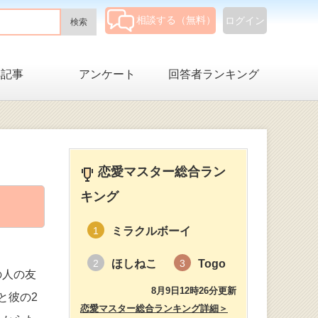
相談する（無料）
ログイン
集記事
アンケート
回答者ランキング
恋愛マスター総合ラン
キング
ミラクルボーイ
1
ほしねこ
Togo
2
3
の人の友
8月9日12時26分更新
と彼の2
恋愛マスター総合ランキング詳細＞