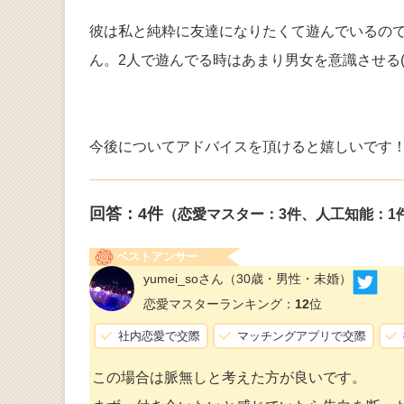
彼は私と純粋に友達になりたくて遊んでいるの
ん。2人で遊んでる時はあまり男女を意識させる
今後についてアドバイスを頂けると嬉しいです
回答：
4
件
（恋愛マスター：3件、人工知能：1
ベストアンサー
yumei_soさん
（30歳・男性・未婚）
恋愛マスターランキング：
12
位
社内恋愛で交際
マッチングアプリで交際
この場合は脈無しと考えた方が良いです。