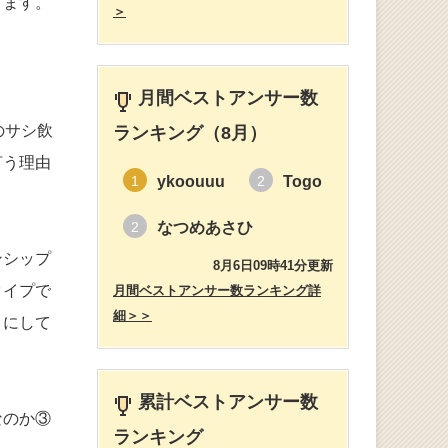
ります。
＞
。
月間ベストアンサー数
のサシ飲
ランキング（8月）
言う理由
ykoouuu
Togo
1
2
なつめあさひ
2
ンシップ
8月6日09時41分更新
タイプで
月間ベストアンサー数ランキング詳
細＞＞
うにして
累計ベストアンサー数
なのか③
ランキング