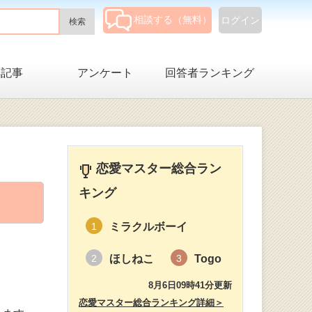
相談する（無料）
ログイン
集記事
アンケート
回答者ランキング
恋愛マスター総合ラン
キング
ミラクルボーイ
1
ほしねこ
Togo
2
3
8月6日09時41分更新
恋愛マスター総合ランキング詳細＞