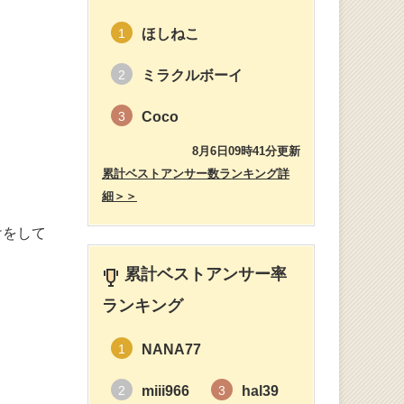
ほしねこ
1
ミラクルボーイ
2
Coco
3
8月6日09時41分更新
累計ベストアンサー数ランキング詳
細＞＞
けをして
累計ベストアンサー率
ランキング
NANA77
1
miii966
hal39
2
3