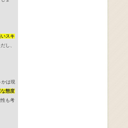
軽いスキ
ただし、
。
うかは現
重な態度
能性も考