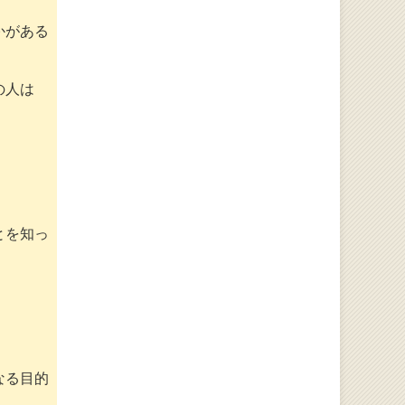
かがある
の人は
とを知っ
なる目的