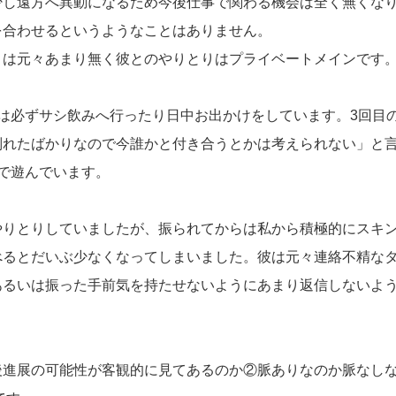
少し遠方へ異動になるため今後仕事で関わる機会は全く無くな
を合わせるというようなことはありません。
りは元々あまり無く彼とのやりとりはプライベートメインです
は必ずサシ飲みへ行ったり日中お出かけをしています。3回目
別れたばかりなので今誰かと付き合うとかは考えられない」と
で遊んでいます。
やりとりしていましたが、振られてからは私から積極的にスキ
べるとだいぶ少なくなってしまいました。彼は元々連絡不精な
あるいは振った手前気を持たせないようにあまり返信しないよ
後進展の可能性が客観的に見てあるのか②脈ありなのか脈なし