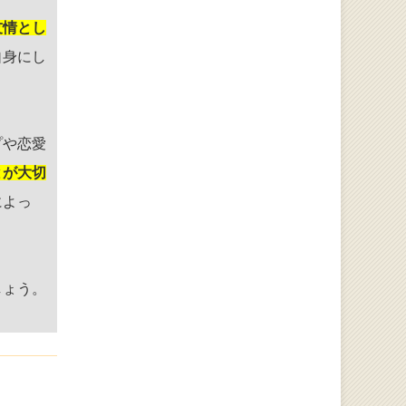
友情とし
自身にし
プや恋愛
とが大切
によっ
しょう。