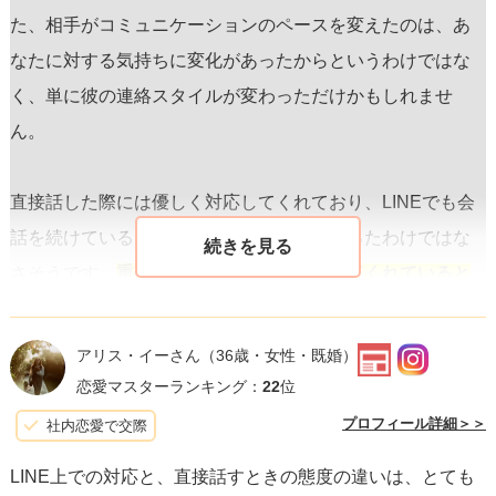
た、相手がコミュニケーションのペースを変えたのは、あ
なたに対する気持ちに変化があったからというわけではな
く、単に彼の連絡スタイルが変わっただけかもしれませ
ん。
直接話した際には優しく対応してくれており、LINEでも会
話を続けていることから、完全に興味を失ったわけではな
さそうです。
重要なのは、彼が返信を続けてくれていると
いう事実です。
これが、彼がまだある程度の関心を持って
いる可能性を示していると思います。
アリス・イーさん
（36歳・女性・既婚）
恋愛マスターランキング：
22
位
この状況では、感情的にならず冷静に対処することが大切
プロフィール詳細＞＞
社内恋愛で交際
です。まずは、彼に対する期待を少し緩め、自分のペース
LINE上での対応と、直接話すときの態度の違いは、とても
で楽しめる時間を増やしてみると良いでしょう。彼との連