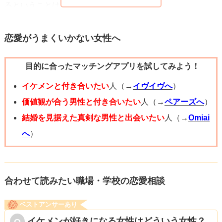
るということはしないように感じます。
たまたま他に忙しくしていたり、あなたのLINEにゆっくり
返信しようと思っているだけの可能性もあると思います。
恋愛がうまくいかない女性へ
未読のまましばらく経つのであれば心配になってしまいま
目的に合ったマッチングアプリを試してみよう！
すが、まだ1,2日くらいであれば様子を見てもいいのかなと
思います。
イケメンと付き合いたい
人（→
イヴイヴへ
）
できれば、また2人で出かける予定を立ててみるといいのか
価値観が合う男性と付き合いたい
人（→
ペアーズへ
）
なと思います。
結婚を見据えた真剣な男性と出会いたい
人（→
Omiai
お二人はLINEよりも、会って直接話した方がお互いのこと
へ
）
をよりよく知れるようなそんな関係に感じます。
そして、少し仲良くなってきたら、「もしかしてLINE返信
するの負担になってたりしない？」と優しく聞いてみる
合わせて読みたい職場・学校の恋愛相談
と、真相がわかるのではないかと思います！
ベストアンサーあり
イケメンが好きになる女性はどういう女性？