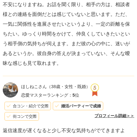
不安になりますね。お話を聞く限り、相手の方は、相談者
絡が唯一の楽しみや目標になってしまうと、返信を待つ間
様との連絡を面倒だとは感じていないと思います。ただ、
に不安が募りやすくなります。
一気に関係性を進展させたいというより、一定の距離を保
ちたい。ゆっくり時間をかけて、仲良くしていきたいとい
また、彼の気持ちや意図を知りたくなったら、
勇気を出し
う相手側の気持ちが伺えます。まだ彼の心の中に、迷いが
て直接聞いてみることも一つの方法です。
ただし、彼を責
あるというか。彼自身の答えが決まっていない、そんな曖
めたり詰問するような口調ではなく、自然な形で「最近ど
昧な感じも見て取れます。
うしてる？」とか「忙しい？大丈夫？」といった質問から
始めてみるのが良いでしょう。彼の事情を察するような配
慮も忘れずに。
ほしねこさん
（38歳・女性・既婚）
恋愛マスターランキング：
5
位
最終的には、相手の状況や心情を理解しつつ、自身の気持
合コン・紹介で交際
婚活パーティーで成婚
ちを正直に相手に伝えることが重要です。自分だけで結論
プロフィール詳細＞＞
街コンで交際
を急ぎすぎないようにし、コミュニケーションを続ける努
返信速度が遅くなると少し不安な気持ちがでてきますよ
力を怠らないようにしましょう。このプロセスを通じて、