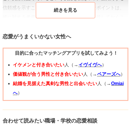
信頼感を示すことができます。ここで大事なポイントは、
彼に対する考慮を示し、断る選択肢も十分に残しておくこ
と。これにより、相手が重圧を感じずに返答しやすくなる
でしょう。
恋愛がうまくいかない女性へ
目的に合ったマッチングアプリを試してみよう！
また、このアプローチは二人の関係性に対する新たな一歩
となり、自然な形で親密さを増すきっかけにもなり得ま
イケメンと付き合いたい
人（→
イヴイヴへ
）
す。彼からのリアクションにもよりますが、この一歩が大
価値観が合う男性と付き合いたい
人（→
ペアーズへ
）
きな進展につながる可能性もありますので、ぜひ前向きな
結婚を見据えた真剣な男性と出会いたい
人（→
Omiai
気持ちで臨んでみてください。
へ
）
重要なのは、無理に結果を急がず、この出来事を楽しむ心
持ちを忘れないこと。あなたの素直な気持ちがきっと彼に
合わせて読みたい職場・学校の恋愛相談
も伝わるはずです。成功を祈っています！