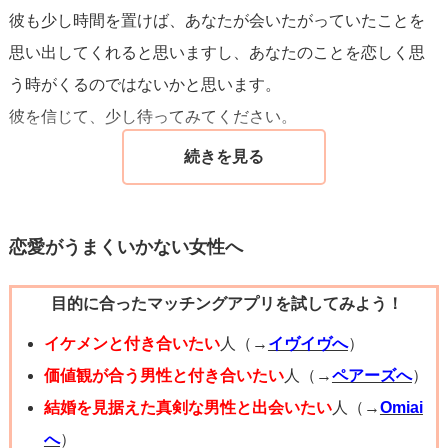
彼も少し時間を置けば、あなたが会いたがっていたことを
す。そのため、彼のペースに合わせることが、この段階で
思い出してくれると思いますし、あなたのことを恋しく思
できる最良の選択かもしれません。
う時がくるのではないかと思います。
彼を信じて、少し待ってみてください。
最終的には、お二人の価値観や必要としている関係性がど
れだけマッチするかが、長期的な関係のカギを握ります。
お互いにとって心地良い関係性を築けるよう、時には距離
を置きつつ、本質的なニーズを共有していくことが大切で
恋愛がうまくいかない女性へ
す。
目的に合ったマッチングアプリを試してみよう！
不安な気持ちは当然ながらあると思いますが、この経験を
イケメンと付き合いたい
人（→
イヴイヴへ
）
通じてお互いの理解が深まり、より良い方向へ進むことを
価値観が合う男性と付き合いたい
人（→
ペアーズへ
）
願っています。
結婚を見据えた真剣な男性と出会いたい
人（→
Omiai
へ
）