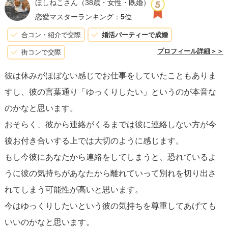
ほしねこさん
（38歳・女性・既婚）
彼にとって、あなたのアプローチが少しだけ負担になって
恋愛マスターランキング：
5
位
いた可能性が考えられます。
合コン・紹介で交際
婚活パーティーで成婚
プロフィール詳細＞＞
街コンで交際
彼と今後良好な関係を維持するためには、
お互いの期待値
彼は休みがほぼない感じでお仕事をしていたこともありま
を明確にしておくことが大切
です。具体的には、定期的に
すし、彼の言葉通り「ゆっくりしたい」というのが本音な
ではなく、お互いにとって意義深いタイミングでのデート
のかなと思います。
や連絡を大切にすることが一つの方法です。彼が求める
おそらく、彼から連絡がくるまでは彼に連絡しない方が今
「ゆっくり」した時間を尊重し、その中でも数か月に1回、
後お付き合いする上では大切のように感じます。
お互いの都合が合う時を見つけて、特別な時間を過ごす計
もし今彼にあなたから連絡をしてしまうと、恐れているよ
画をたててみると良いでしょう。
うに彼の気持ちがあなたから離れていって別れを切り出さ
れてしまう可能性が高いと思います。
しかしながら、
彼からの明確な連絡を期待し過ぎない
こと
今はゆっくりしたいという彼の気持ちを尊重してあげても
も重要です。彼の対応や言動から、現状ではあなたと同じ
いいのかなと思います。
ペースで進むことに負担を感じていることが想像されま