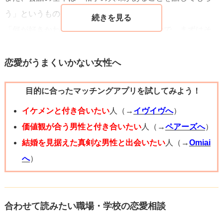
う」というものになります。
「何が好きかわからない」と仰っていますので、まずはそ
こから聞いてみてもいいかもしれません。
「インスタではストーリーやノートを投稿してないから、
恋愛がうまくいかない女性へ
どんなものが好きなのかわからないんだけど、趣味とか好
目的に合ったマッチングアプリを試してみよう！
きなものとかあるの？」みたいな感じで。
趣味、好きなものを確認したら、その話題をとことん深掘
イケメンと付き合いたい
人（→
イヴイヴへ
）
りしていくのです。
価値観が合う男性と付き合いたい
人（→
ペアーズへ
）
人は好きなものの話を他人にするのが一番テンションあが
結婚を見据えた真剣な男性と出会いたい
人（→
Omiai
りますし、気持ちよくなるものです。そこであなたが良い
へ
）
リアクションができれば完璧です。
少し仲良くなってきたかなっていうタイミングで学校から
合わせて読みたい職場・学校の恋愛相談
の帰り道に偶然を装って一緒に帰るというのはいかがでし