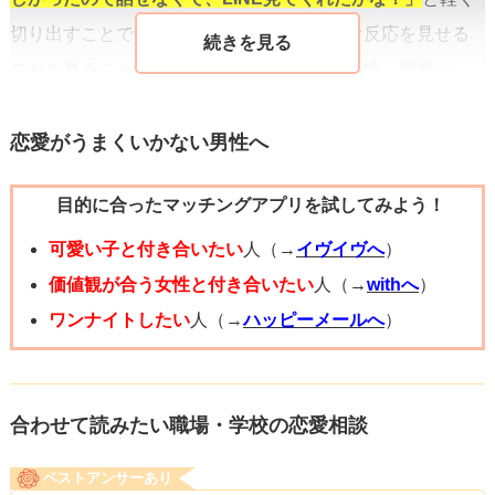
切り出すことで、相手があなたにどのような反応を見せる
のかを見ることが出来ます。相手の返答や表情、態度か
ら、今の関係性を推察する手がかりが得られるでしょう。
恋愛がうまくいかない男性へ
また、この段階で相手が冷たい反応を示したり、会話を避
目的に合ったマッチングアプリを試してみよう！
けようとする場合は、
強引に関係を進めようとするのは控
えるべき
です。逆に、相手が笑顔で応答してくれたり、会
可愛い子と付き合いたい
人（→
イヴイヴへ
）
話に乗ってくれる場合は、より自然な流れで次回の会話に
価値観が合う女性と付き合いたい
人（→
withへ
）
つなげることができるでしょう。
ワンナイトしたい
人（→
ハッピーメールへ
）
根気強く、しかし相手のペースを尊重しながら
、距離感を
測りながら接してみてください。焦らず、相手も自分もリ
合わせて読みたい職場・学校の恋愛相談
ラックスできるタイミングを見計らうことが大切です。相
ベストアンサーあり
手との関係は時間をかけて築き上げるものです。既読がつ