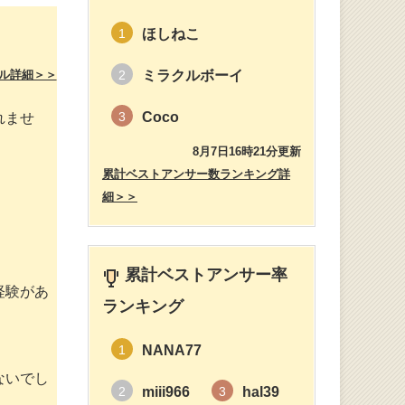
ほしねこ
1
ル詳細＞＞
ミラクルボーイ
2
Coco
3
れませ
8月7日16時21分更新
累計ベストアンサー数ランキング詳
細＞＞
。
累計ベストアンサー率
経験があ
ランキング
NANA77
1
ないでし
miii966
hal39
2
3