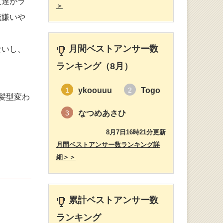
友達がラ
＞
俺嫌いや
月間ベストアンサー数
ないし、
ランキング（8月）
ykoouuu
Togo
1
2
髪型変わ
なつめあさひ
3
8月7日16時21分更新
月間ベストアンサー数ランキング詳
細＞＞
累計ベストアンサー数
ランキング