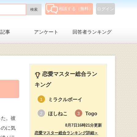
相談する（無料）
ログイン
集記事
アンケート
回答者ランキング
恋愛マスター総合ラン
キング
ミラクルボーイ
1
ほしねこ
Togo
2
3
った。彼
8月7日16時21分更新
るのに気
恋愛マスター総合ランキング詳細＞