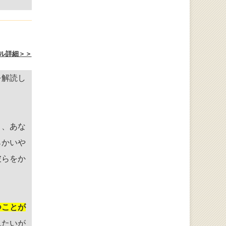
ル詳細＞＞
を解読し
り、あな
らかいや
彼らをか
つことが
見たいが