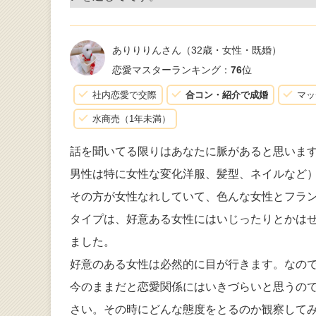
ありりりんさん
（32歳・女性・既婚）
恋愛マスターランキング：
76
位
社内恋愛で交際
合コン・紹介で成婚
マッ
水商売（1年未満）
話を聞いてる限りはあなたに脈があると思いま
男性は特に女性な変化洋服、髪型、ネイルなど
その方が女性なれしていて、色んな女性とフラ
タイプは、好意ある女性にはいじったりとかは
ました。
好意のある女性は必然的に目が行きます。なの
今のままだと恋愛関係にはいきづらいと思うの
さい。その時にどんな態度をとるのか観察して