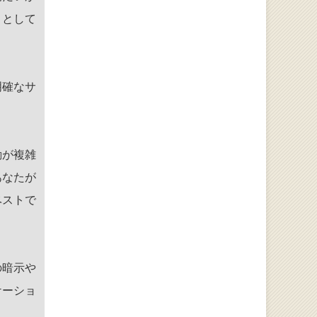
うとして
明確なサ
動が複雑
あなたが
ベストで
の暗示や
ケーショ