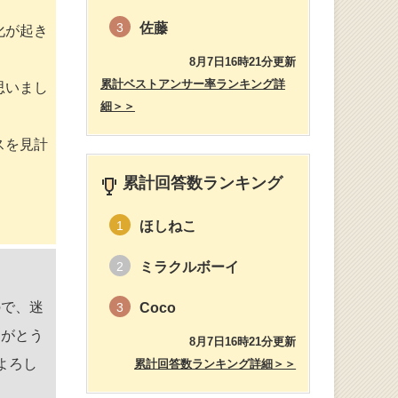
佐藤
3
化が起き
8月7日16時21分更新
累計ベストアンサー率ランキング詳
思いまし
細＞＞
スを見計
累計回答数ランキング
ほしねこ
1
ミラクルボーイ
2
ので、迷
Coco
3
りがとう
8月7日16時21分更新
よろし
累計回答数ランキング詳細＞＞