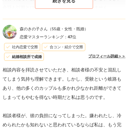
会話も以前とは違った形で再生するかもしれません。
この期間、あなた自身も自分の将来について考え、充実さ
森のきの子さん
（55歳・女性・既婚）
せることに時間を使うといいでしょう。
また、受験が終わ
恋愛マスターランキング：
47
位
った後、自然な形で彼に連絡を取り、お互いの経験を共有
社内恋愛で交際
合コン・紹介で交際
することで、関係もまた新たな段階に進むことが期待でき
プロフィール詳細＞＞
結婚相談所で成婚
ます。
相談内容を拝読させていただき、相談者様の不安と混乱し
てしまう気持ち理解できます。しかし、受験という岐路も
あなたが彼に嫌われていると感じるのは、現在の不安定な
あり、他の多くのカップルも多かれ少なかれ距離ができて
心境が影響している可能性があります。
彼に嫌われた証拠
しまってもやむを得ない時期だと私は思うのです。
はなく、一時的な状況に過ぎません。
受験が終わるまで少
し距離を置くことで、関係に新たな視点をもたらす可能性
相談者様が、彼の負担になってしまった。嫌われたし、冷
もあります。
められたかも知れないと思われているならば私は、もう完