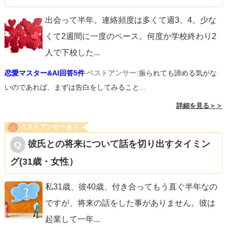
出会って半年。連絡頻度は多くて週3、4。少な
くて2週間に一度のペース。何度か学校終わり2
人で下校した
...
恋愛マスター&AI回答5件
ベストアンサー:
振られても諦める気がな
いのであれば、まずは告白をしてみること...
詳細を見る＞＞
ベストアンサーあり
彼氏との将来について話を切り出すタイミン
グ(31歳・女性）
私31歳、彼40歳、付き合ってもう直ぐ半年なの
ですが、将来の話をした事がありません。彼は
起業して一年
...