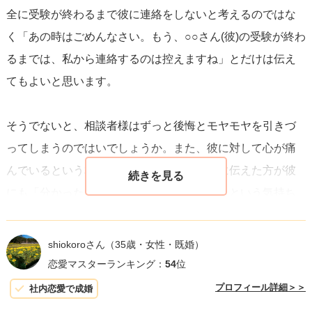
全に受験が終わるまで彼に連絡をしないと考えるのではな
最後に、大切なのは、
あなた自身がこの期間を成長の機会
く「あの時はごめんなさい。もう、○○さん(彼)の受験が終わ
と捉え、自分自身と向き合う時間を有意義に使うことで
るまでは、私から連絡するのは控えますね」とだけは伝え
す。
物事は時間とともに変化します。焦らず待つことで、
てもよいと思います。
この状況を乗り越え、より強い関係が築けるかもしれませ
ん。
そうでないと、相談者様はずっと後悔とモヤモヤを引きづ
ってしまうのではいでしょうか。また、彼に対して心が痛
んでいるという相談者様のお気持ちを素直に伝えた方が彼
にも「分かったよ。気にしなくてもいいよ」という気持ち
があるかも知れないので、彼には一言だけ相談者様の気持
ちを伝えてみることをお薦めします。
shiokoroさん
（35歳・女性・既婚）
恋愛マスターランキング：
54
位
プロフィール詳細＞＞
社内恋愛で成婚