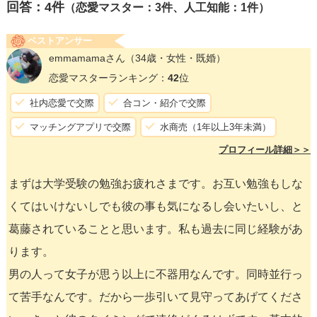
回答：
4
件
（恋愛マスター：3件、人工知能：1件）
ベストアンサー
emmamamaさん
（34歳・女性・既婚）
恋愛マスターランキング：
42
位
社内恋愛で交際
合コン・紹介で交際
マッチングアプリで交際
水商売（1年以上3年未満）
プロフィール詳細＞＞
まずは大学受験の勉強お疲れさまです。お互い勉強もしな
くてはいけないしでも彼の事も気になるし会いたいし、と
葛藤されていることと思います。私も過去に同じ経験があ
ります。
男の人って女子が思う以上に不器用なんです。同時並行っ
て苦手なんです。だから一歩引いて見守ってあげてくださ