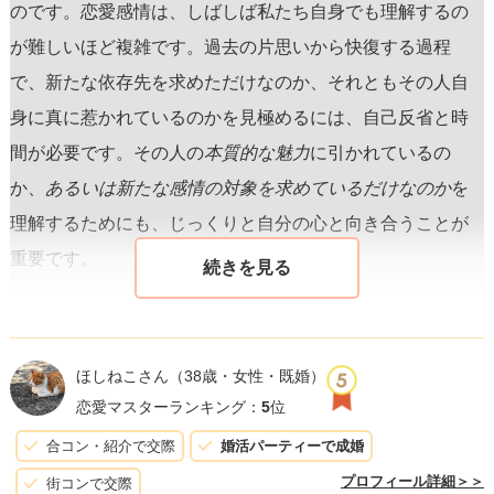
のです。恋愛感情は、しばしば私たち自身でも理解するの
が難しいほど複雑です。過去の片思いから快復する過程
で、新たな依存先を求めただけなのか、それともその人自
身に真に惹かれているのかを見極めるには、自己反省と時
間が必要です。その人の
本質的な魅力
に引かれているの
か、
あるいは新たな感情の対象を求めているだけなのか
を
理解するためにも、じっくりと自分の心と向き合うことが
重要です。
友人と同じ人を好きになってしまった状況ですが、恋愛は
競争ではありません。また、恋愛の「勝ち負け」を決める
ほしねこさん
（38歳・女性・既婚）
外見や状況だけではなく、
人間関係は予測不能なもの
であ
恋愛マスターランキング：
5
位
ることを忘れないでください。あなたがおっしゃる「性格
合コン・紹介で交際
婚活パーティーで成婚
の良さ」は、決して軽視されるべきではありません。多く
プロフィール詳細＞＞
街コンで交際