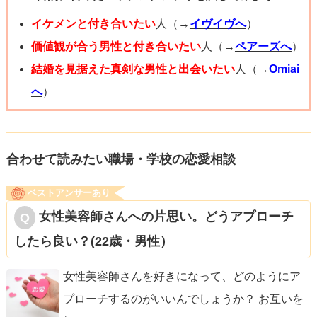
お友達に自身の気持ちを伝え、恋バナの相談には乗れない
イケメンと付き合いたい
人（→
イヴイヴへ
）
と言ってもいいし、
価値観が合う男性と付き合いたい
人（→
ペアーズへ
）
まずは自身と向き合い、この気持ちが本当なのかどうか見
結婚を見据えた真剣な男性と出会いたい
人（→
Omiai
極めてからどうするか
へ
）
考えても良いと思います。
正解はないので、ご自身が後悔しない道を選んで欲しいな
合わせて読みたい職場・学校の恋愛相談
と思いました。
ベストアンサーあり
やらぬ後悔はずっと今後も引っかかってきますよ…！
女性美容師さんへの片思い。どうアプローチ
したら良い？(22歳・男性）
参考になれば幸いです。
女性美容師さんを好きになって、どのようにア
プローチするのがいいんでしょうか？ お互いを