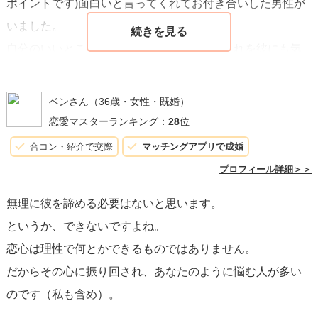
ポイントです)面白いと言ってくれてお付き合いした男性が
に焦点を当てることで、道は開けます。人生は予期しない
いました。
方向に進むことがありますが、その過程で自分自身に忠実
自分のいいところを見つけているならば、それを彼にも気
であることが最も重要です。あなたが自分自身、そして周
づいてもらえるように振る舞うことが大切だと思います。
囲との関係性の中で
平和と幸福
を見つけることを心から願
あとは、全く親しくないということなので、何か彼と話せ
っています。
ベンさん
（36歳・女性・既婚）
る接点を持つことが必要かなと思います。
恋愛マスターランキング：
28
位
彼もあなたのいいところに気づいてくれるといいですね！
合コン・紹介で交際
マッチングアプリで成婚
応援しています。
プロフィール詳細＞＞
無理に彼を諦める必要はないと思います。
というか、できないですよね。
恋心は理性で何とかできるものではありません。
だからその心に振り回され、あなたのように悩む人が多い
のです（私も含め）。