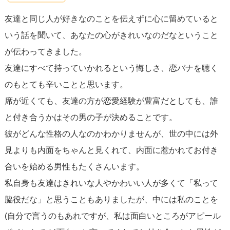
の場合、人々は時間をかけて相手の内面の美しさに気付き
友達と同じ人が好きなのことを伝えずに心に留めていると
ます。
自信を持ち、自分の価値を知ることが、恋愛におい
いう話を聞いて、あなたの心がきれいなのだなということ
ても、人生においても重要です。
が伝わってきました。
友達にすべて持っていかれるという悔しさ、恋バナを聴く
もし、この恋があなたや友人にとって苦痛をもたらすもの
のもとても辛いことと思います。
であれば、
心を離すことを考えるタイミング
かもしれませ
席が近くても、友達の方が恋愛経験が豊富だとしても、誰
ん。諦めるには、まず自分自身の感情と平和になることが
と付き合うかはその男の子が決めることです。
必要です。これは、あなたの内面に焦点を当て、自己を深
彼がどんな性格の人なのかわかりませんが、世の中には外
め、将来の目標に集中する時間を意味します。辛い気持ち
見よりも内面をちゃんと見くれて、内面に惹かれてお付き
を受け入れ、時間をかけて癒やし、成長の機会として捉え
合いを始める男性もたくさんいます。
ることができます。
私自身も友達はきれいな人やかわいい人が多くて「私って
脇役だな」と思うこともありましたが、中には私のことを
最終的には、あなたの心が何を求め、何が最善かを指し示
(自分で言うのもあれですが、私は面白いところがアピール
します。友人との関係を大切にし、
自分自身の幸せと成長