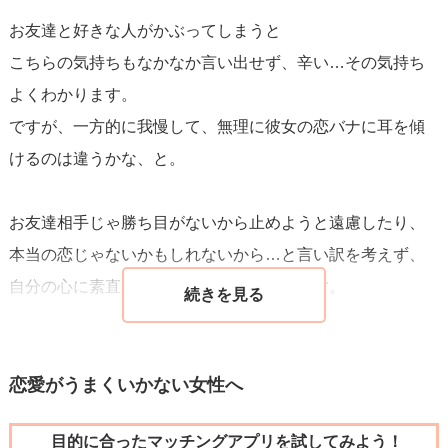
お友達と好きな人がかぶってしまうと
こちらの気持ちもなかなか言い出せず、辛い…その気持ち
よくわかります。
ですが、一方的に我慢して、無理に彼女の恋バナに耳を傾
けるのは違うかな、と。
お友達相手じゃ勝ち目がないから止めようと遠慮したり、
本当の恋じゃないかもしれないから…と言い訳を考えず、
自分の心に素直になるのが良いかと思います。
実は、彼も密かにあなたに想いを寄せている可能性だって
考えられます。
恋愛がうまくいかない女性へ
目的に合ったマッチングアプリを試してみよう！
今後どうするかですが、