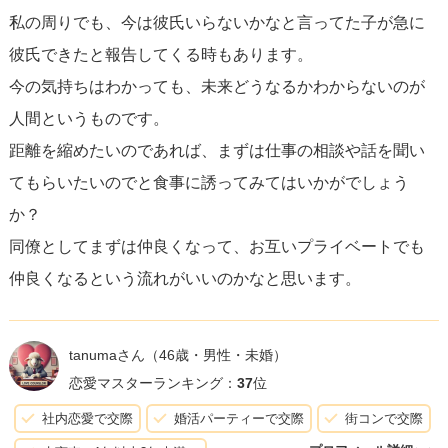
私の周りでも、今は彼氏いらないかなと言ってた子が急に
彼氏できたと報告してくる時もあります。
しかし、何よりも重要なのは、
彼女の意見や選択を尊重す
今の気持ちはわかっても、未来どうなるかわからないのが
る姿勢
を忘れないことです。恋愛に興味がないという現時
人間というものです。
点の彼女の気持ちを無視して強引にアプローチをすること
距離を縮めたいのであれば、まずは仕事の相談や話を聞い
は、関係悪化に繋がりかねません。彼女が見せるサインや
てもらいたいのでと食事に誘ってみてはいかがでしょう
反応を注意深く捉え、彼女が快適に感じる範囲で距離を縮
か？
めていくようにしましょう。恋愛関係に発展するかどうか
同僚としてまずは仲良くなって、お互いプライベートでも
は未知数ですが、まずは信頼できる良い友人、職場のパー
仲良くなるという流れがいいのかなと思います。
トナーとしての関係を築くことが土台となります。
tanumaさん
（46歳・男性・未婚）
恋愛マスターランキング：
37
位
社内恋愛で交際
婚活パーティーで交際
街コンで交際