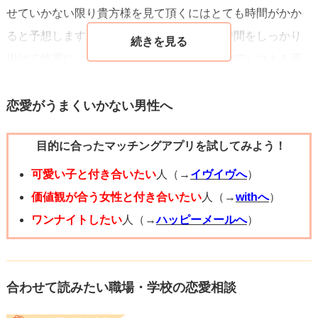
せていかない限り貴方様を見て頂くにはとても時間がかか
ると予想します。急いで何かを生むよりは時間をしっかり
掛けて慎重に（同じ職場だと想定しているので）コトを運
んだ方が相手への気遣いにもなると私は考えます。急が
ず、焦らず相手を分析することから初めてみては如何でし
恋愛がうまくいかない男性へ
ょうか。周囲に相談するなど… ご検討を祈ります。
目的に合ったマッチングアプリを試してみよう！
可愛い子と付き合いたい
人（→
イヴイヴへ
）
価値観が合う女性と付き合いたい
人（→
withへ
）
ワンナイトしたい
人（→
ハッピーメールへ
）
合わせて読みたい職場・学校の恋愛相談