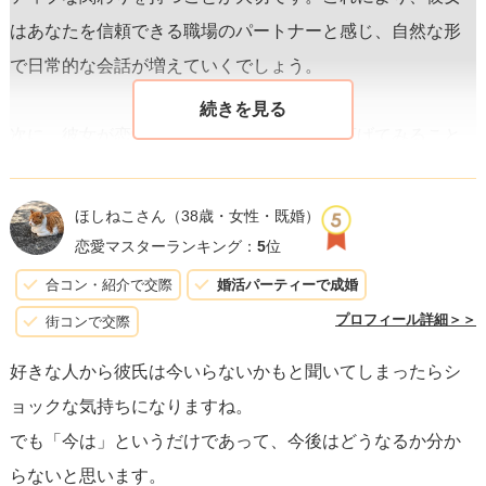
はあなたを信頼できる職場のパートナーと感じ、自然な形
で日常的な会話が増えていくでしょう。
次に、彼女が恋愛に興味がない理由を掘り下げてみること
も有効です。ただし、これはデリケートな話題なので、友
人としての信頼関係を築いてからゆっくりと進める必要が
ほしねこさん
（38歳・女性・既婚）
あります。彼女が忙しいから恋愛を避けているのか、それ
恋愛マスターランキング：
5
位
とも過去の経験からくるものなのかなど、
理由によってア
合コン・紹介で交際
婚活パーティーで成婚
プローチの仕方を変える
ことができます。
プロフィール詳細＞＞
街コンで交際
好きな人から彼氏は今いらないかもと聞いてしまったらシ
また、共通の趣味や興味を見つけることで、仕事以外のコ
ョックな気持ちになりますね。
ミュニケーションを図ることも大切です。彼女が仕事以外
でも「今は」というだけであって、今後はどうなるか分か
で何に興味を持っているのか、まずは友人としてその情報
らないと思います。
を集め、共通の話題で盛り上がる機会を作りましょう。