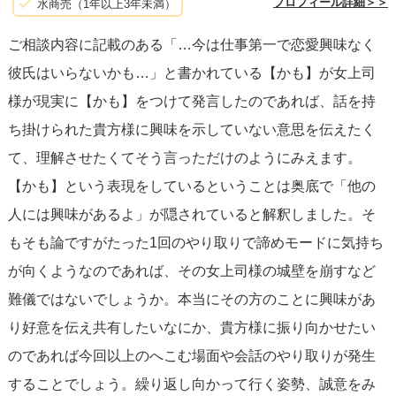
プロフィール詳細＞＞
水商売（1年以上3年未満）
ご相談内容に記載のある「…今は仕事第一で恋愛興味なく
彼氏はいらないかも…」と書かれている【かも】が女上司
様が現実に【かも】をつけて発言したのであれば、話を持
ち掛けられた貴方様に興味を示していない意思を伝えたく
て、理解させたくてそう言っただけのようにみえます。
【かも】という表現をしているということは奥底で「他の
人には興味があるよ」が隠されていると解釈しました。そ
もそも論ですがたった1回のやり取りで諦めモードに気持ち
が向くようなのであれば、その女上司様の城壁を崩すなど
難儀ではないでしょうか。本当にその方のことに興味があ
り好意を伝え共有したいなにか、貴方様に振り向かせたい
のであれば今回以上のへこむ場面や会話のやり取りが発生
することでしょう。繰り返し向かって行く姿勢、誠意をみ